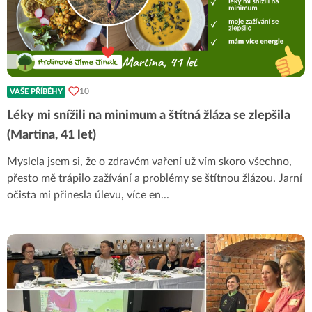
10
VAŠE PŘÍBĚHY
Léky mi snížili na minimum a štítná žláza se zlepšila
(Martina, 41 let)
Myslela jsem si, že o zdravém vaření už vím skoro všechno,
přesto mě trápilo zažívání a problémy se štítnou žlázou. Jarní
očista mi přinesla úlevu, více en
...