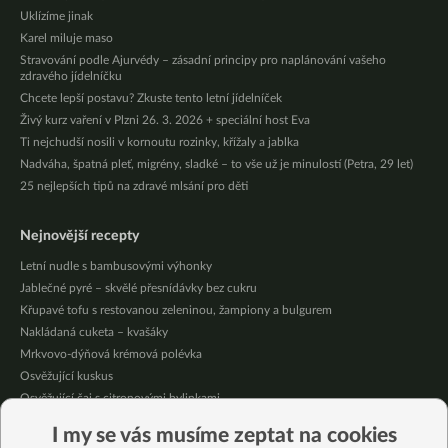
Uklízíme jinak
Karel miluje maso
Stravování podle Ajurvédy – zásadní principy pro naplánování vašeho
zdravého jídelníčku
Chcete lepší postavu? Zkuste tento letní jídelníček
Živý kurz vaření v Plzni 26. 3. 2026 + speciální host Eva
Ti nejchudší nosili v kornoutu rozinky, křížaly a jablka
Nadváha, špatná pleť, migrény, sladké – to vše už je minulostí (Petra, 29 let)
25 nejlepších tipů na zdravé mlsání pro děti
Nejnovější recepty
Letní nudle s bambusovými výhonky
Jablečné pyré – skvělé přesnídávky bez cukru
Křupavé tofu s restovanou zeleninou, žampiony a bulgurem
Nakládaná cuketa – kvašáky
Mrkvovo-dýňová krémová polévka
Osvěžující kuskus
Osvěžující čaj s citronovými bylinkami
Nepečený jablečný dort s rybízem
I my se vás musíme zeptat na cookies
Čokoládové muffiny s mangovým krémem