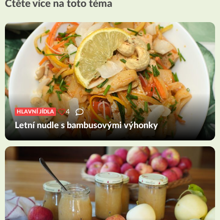
Čtěte více na toto téma
4
HLAVNÍ JÍDLA
Letní nudle s bambusovými výhonky