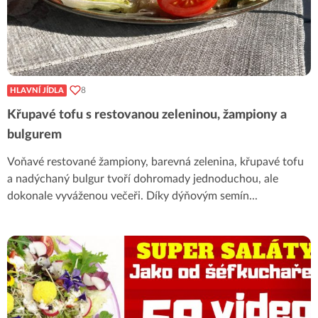
8
HLAVNÍ JÍDLA
Křupavé tofu s restovanou zeleninou, žampiony a
bulgurem
Voňavé restované žampiony, barevná zelenina, křupavé tofu
a nadýchaný bulgur tvoří dohromady jednoduchou, ale
dokonale vyváženou večeři. Díky dýňovým semín
...