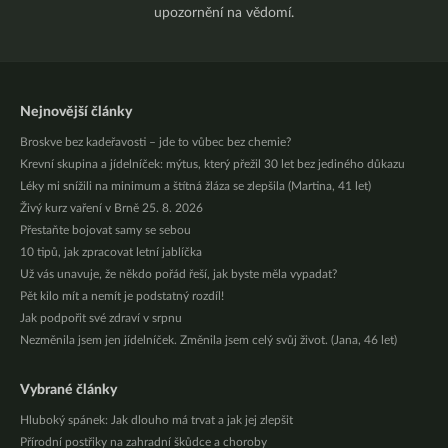
upozornění na vědomí.
Nejnovější články
Broskve bez kadeřavosti – jde to vůbec bez chemie?
Krevní skupina a jídelníček: mýtus, který přežil 30 let bez jediného důkazu
Léky mi snížili na minimum a štítná žláza se zlepšila (Martina, 41 let)
Živý kurz vaření v Brně 25. 8. 2026
Přestaňte bojovat samy se sebou
10 tipů, jak zpracovat letní jablíčka
Už vás unavuje, že někdo pořád řeší, jak byste měla vypadat?
Pět kilo mít a nemít je podstatný rozdíl!
Jak podpořit své zdraví v srpnu
Nezměnila jsem jen jídelníček. Změnila jsem celý svůj život. (Jana, 46 let)
Vybrané články
Hluboký spánek: Jak dlouho má trvat a jak jej zlepšit
Přírodní postřiky na zahradní škůdce a choroby