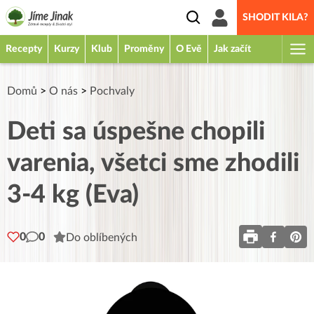
SHODIT KILA?
Recepty
Kurzy
Klub
Proměny
O Evě
Jak začít
Domů
>
O nás
>
Pochvaly
Deti sa úspešne chopili
varenia, všetci sme zhodili
3-4 kg (Eva)
0
0
Do oblíbených