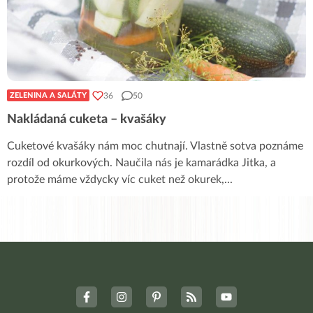
36
50
ZELENINA A SALÁTY
Nakládaná cuketa – kvašáky
Cuketové kvašáky nám moc chutnají. Vlastně sotva poznáme
rozdíl od okurkových. Naučila nás je kamarádka Jitka, a
protože máme vždycky víc cuket než okurek,
...