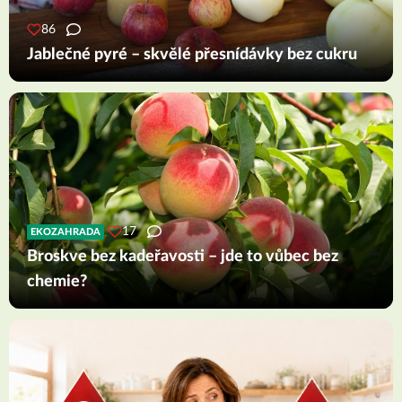
86
Jablečné pyré – skvělé přesnídávky bez cukru
17
EKOZAHRADA
Broskve bez kadeřavosti – jde to vůbec bez
chemie?