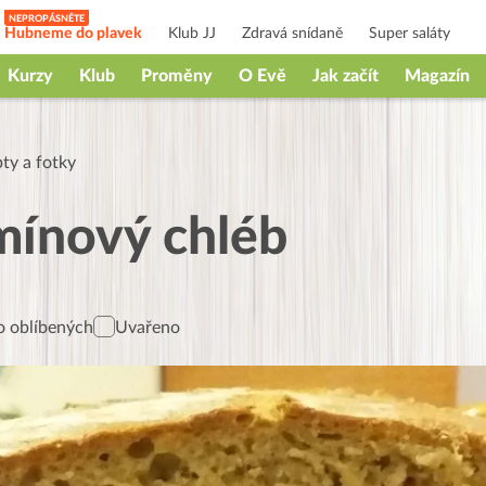
Hubneme do plavek
Klub JJ
Zdravá snídaně
Super saláty
Kurzy
Klub
Proměny
O Evě
Jak začít
Magazín
ty a fotky
mínový chléb
 oblíbených
Uvařeno