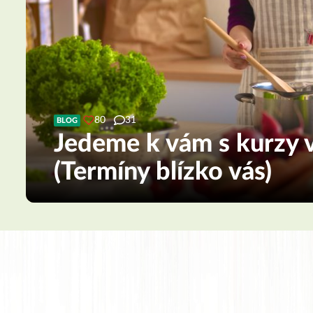
80
31
BLOG
Jedeme k vám s kurzy v
(Termíny blízko vás)