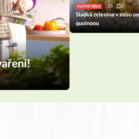
25
2
HLAVNÍ JÍDLA
Sladká zelenina v miso o
quoinoou
aření!