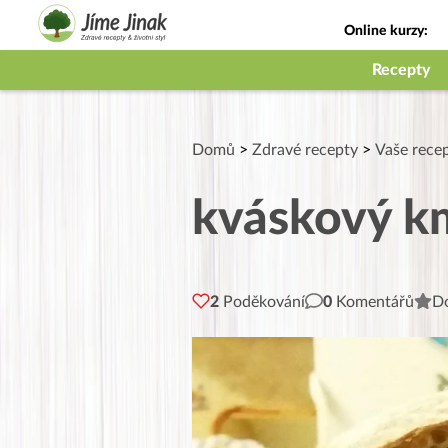
Online kurzy:
Jak na babičky
Recepty
Domů
>
Zdravé recepty
>
Vaše recep
kváskový k
2
Poděkování
0
Komentářů
Do