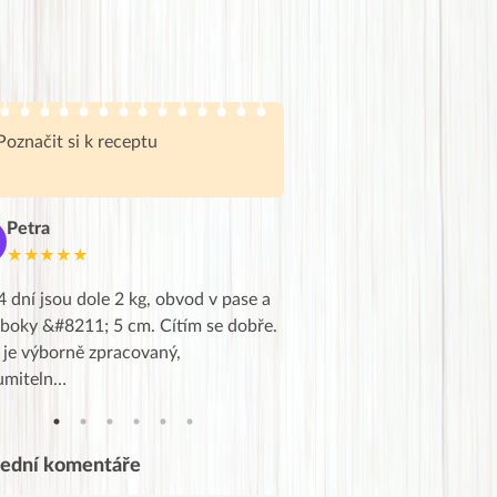
Poznačit si k receptu
Petra
Marie
M
★★★★★
★★★★★
4 dní jsou dole 2 kg, obvod v pase a
Dnes jsem to konečně vytáh
 boky &#8211; 5 cm. Cítím se dobře.
zapadlé pošty a poslechla j
 je výborně zpracovaný,
videa od EVY. Koho by nepř
umiteln…
tahl…
lední komentáře