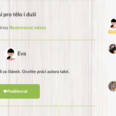
 pro tělo i duši
 Brno
Rezervovat místo
KL
Eva
li za článek. Oceňte práci autora také.
Poděkovat