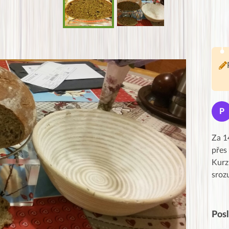
Jana
J
P
★★★★★
Moc Vám všem děkuji za krásný pátek,
Za 1
obzvlášť velké poděkování, obdiv a
přes
uznání pro hlavní dvojici Peťa a Gábi!! 👏
Kurz
Posílá…
sroz
Pos