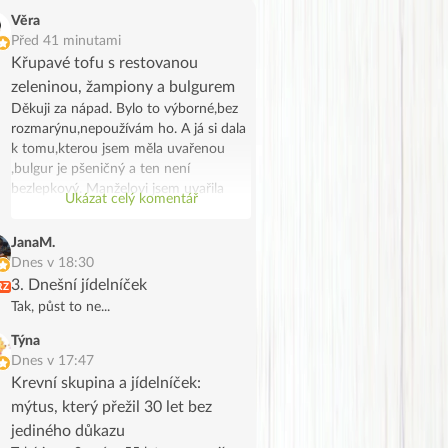
Věra
Před 41 minutami
Křupavé tofu s restovanou
zeleninou, žampiony a bulgurem
Děkuji za nápad. Bylo to výborné,bez
rozmarýnu,nepoužívám ho. A já si dala
k tomu,kterou jsem měla uvařenou
,bulgur je pšeničný a ten není
bezlepkový. Manželovi jsem uvařila
Ukázat celý komentář
bramborové noky .Bylo to chutné a
syté jídlo,já jsem potřebovala
JanaM.
spotřebovat žampiony a tak se stalo.
Dnes v 18:30
Děkuji, manžel na tofu říkal že vypadá
3. Dnešní jídelníček
RZ
jak škvarky,měla jsem marinované a
Tak, půst to ne...
ochutila jsem ho trochu Tamaris.
Týna
Dnes v 17:47
Krevní skupina a jídelníček:
mýtus, který přežil 30 let bez
jediného důkazu