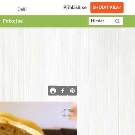
Přihlásit se
SHODIT KILA?
Další
Potkej se
Hledat