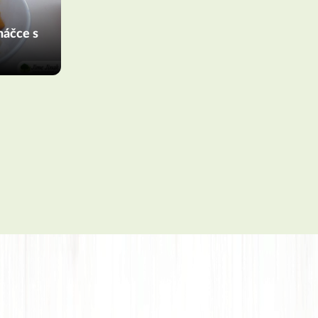
máčce s