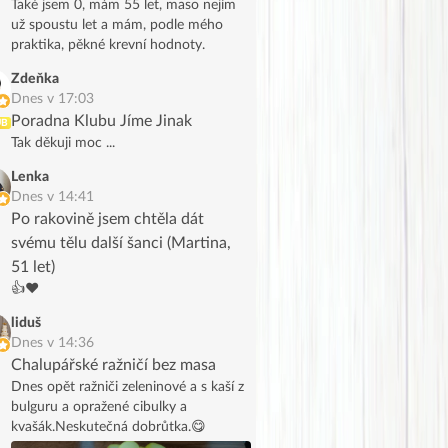
Také jsem 0, mám 55 let, maso nejím
už spoustu let a mám, podle mého
praktika, pěkné krevní hodnoty.
Zdeňka
Dnes v 17:03
Poradna Klubu Jíme Jinak
UB
Tak děkuji moc ...
Lenka
Dnes v 14:41
Po rakovině jsem chtěla dát
svému tělu další šanci (Martina,
51 let)
👍❤️
liduš
Dnes v 14:36
Chalupářské ražničí bez masa
Dnes opět ražniči zeleninové a s kaší z
bulguru a opražené cibulky a
kvašák.Neskutečná dobrůtka.😋