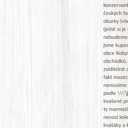
konzervant
českých fa
okurky (vše
(ještě si 
nebudeme).
jsme kupov
obce Kobyl
obchůdků, 
zviditelnit
fakt mazec
nemusíme s
podle \\\”j
kvašené pr
ty marmelá
nevozí kol
kvašáky a 