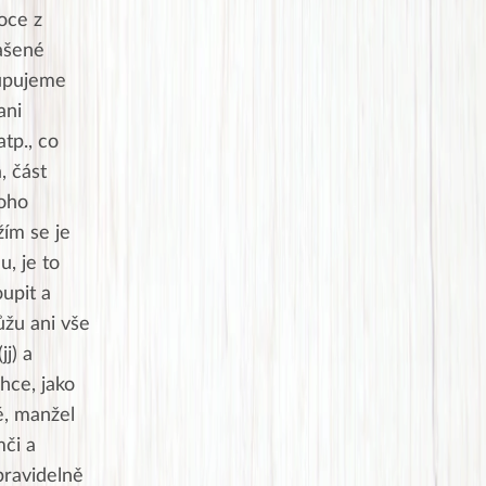
oce z
vašené
kupujeme
ani
tp., co
, část
noho
ím se je
u, je to
upit a
ůžu ani vše
jj) a
hce, jako
é, manžel
mči a
pravidelně