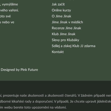
g, vymýšlíme
Jak začít
vého vaření.
Online kurzy
oto své
O Jíme Jinak
bu nebo ve
Jíme Jinak v médiích
Recenze Jíme Jinak
Klub Jíme Jinak
Slevy pro Klubáky
Sdílej a získej Klub JJ zdarma
Kontakt
Designed by Pink Future
ní, prezentuje naše zkušenosti a zkušenosti čtenářů. V žádném případě 
orné lékařské rady a doporučení. V případě, že chcete upravit jídelníček 
ním webu berete toto upozornění na vědomí.