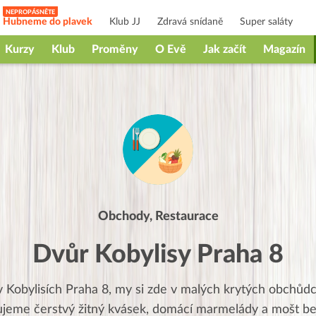
Hubneme do plavek
Klub JJ
Zdravá snídaně
Super saláty
Kurzy
Klub
Proměny
O Evě
Jak začít
Magazín
Obchody, Restaurace
Dvůr Kobylisy Praha 8
 Kobylisích Praha 8, my si zde v malých krytých obchůdc
jeme čerstvý žitný kvásek, domácí marmelády a mošt b