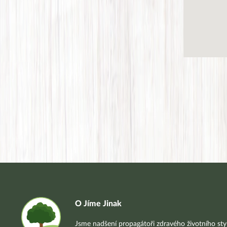
O Jíme Jinak
Jsme nadšení propagátoři zdravého životního styl