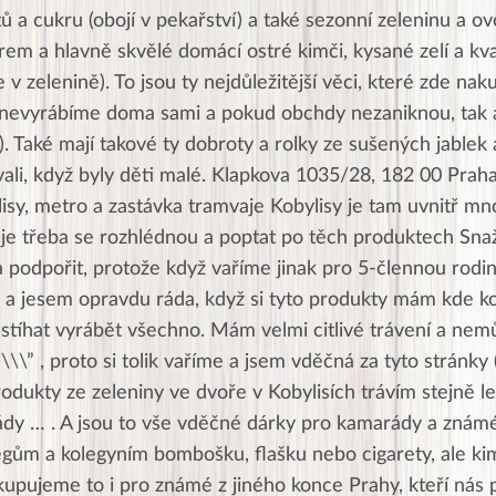
ů a cukru (obojí v pekařství) a také sezonní zeleninu a ov
rem a hlavně skvělé domácí ostré kimči, kysané zelí a k
 v zelenině). To jsou ty nejdůležitější věci, které zde na
je nevyrábíme doma sami a pokud obchdy nezaniknou, tak 
 Také mají takové ty dobroty a rolky ze sušených jablek a
ali, když byly děti malé. Klapkova 1035/28, 182 00 Praha
isy, metro a zastávka tramvaje Kobylisy je tam uvnitř m
je třeba se rozhlédnou a poptat po těch produktech Snaž
 a podpořit, protože když vaříme jinak pro 5-člennou rodin
 a jesem opravdu ráda, když si tyto produkty mám kde ko
tíhat vyrábět všechno. Mám velmi citlivé trávení a nem
j\\\” , proto si tolik vaříme a jsem vděčná za tyto stránky (
odukty ze zeleniny ve dvoře v Kobylisích trávím stejně le
dy … . A jsou to vše vděčné dárky pro kamarády a znám
egům a kolegyním bombošku, flašku nebo cigarety, ale ki
kupujeme to i pro známé z jiného konce Prahy, kteří nás 