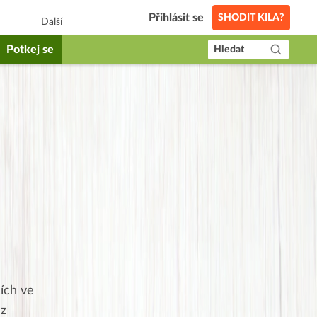
Přihlásit se
SHODIT KILA?
Další
Potkej se
Hledat
ích ve
ez