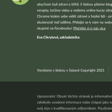
abychom byli zdraví a štíhlí. S láskou píšeme blo
recepty, točíme videa a vedeme online kurzy zdra
Chceme kolem sebe vidět zdravé a hezké lidi - pr
zkušenosti teď sdílíme. Přidejte se k nám na we
skupině na Facebooku!
Přečtěte si o nás více
Eva Cikrytová, zakladatelka
Vyrobeno s láskou v Sázavě Copyright 2021
Upozornění: Obsah těchto stránek je informativ
Jakékoliv uvedené informace nelze chápat jako odb
svůj stav s kvalifikovaným odborníkem. Používá