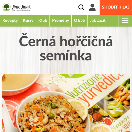
SHODIT KILA?
Recepty
Kurzy
Klub
Proměny
O Evě
Jak začít
Černá hořčičná
semínka