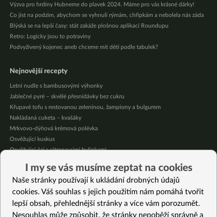
Výzva pro hrdiny Hubneme do plavek 2024. Máme pro vás krásné dárky!
Co jíst na podzim, abychom se vyhnuli rýmám, chřipkám a nebolela nás záda
Blýská se na lepší časy: stát zakáže plošnou aplikaci Roundupu
Retro: Logicky jsou to potraviny
Podvyživený kojenec aneb chceme mít děti podle tabulek?
Nejnovější recepty
Letní nudle s bambusovými výhonky
Jablečné pyré – skvělé přesnídávky bez cukru
Křupavé tofu s restovanou zeleninou, žampiony a bulgurem
Nakládaná cuketa – kvašáky
Mrkvovo-dýňová krémová polévka
Osvěžující kuskus
Osvěžující čaj s citronovými bylinkami
Nepečený jablečný dort s rybízem
I my se vás musíme zeptat na cookies
Čokoládové muffiny s mangovým krémem
Naše stránky používají k ukládání drobných údajů
Meruňky a jablka v citrónovém želé
cookies. Váš souhlas s jejich použitím nám pomáhá tvořit
lepší obsah, přehlednější stránky a více vám porozumět.
Vybrané recepty
Nesouhlas může způsobit, že stránky nepoběží správně a