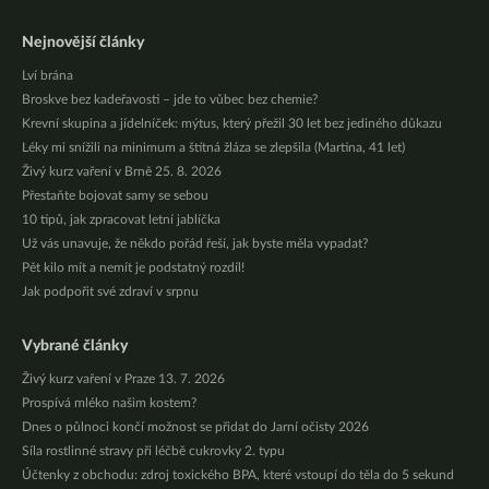
Nejnovější články
Lví brána
Broskve bez kadeřavosti – jde to vůbec bez chemie?
Krevní skupina a jídelníček: mýtus, který přežil 30 let bez jediného důkazu
Léky mi snížili na minimum a štítná žláza se zlepšila (Martina, 41 let)
Živý kurz vaření v Brně 25. 8. 2026
Přestaňte bojovat samy se sebou
10 tipů, jak zpracovat letní jablíčka
Už vás unavuje, že někdo pořád řeší, jak byste měla vypadat?
Pět kilo mít a nemít je podstatný rozdíl!
Jak podpořit své zdraví v srpnu
Vybrané články
Živý kurz vaření v Praze 13. 7. 2026
Prospívá mléko našim kostem?
Dnes o půlnoci končí možnost se přidat do Jarní očisty 2026
Síla rostlinné stravy při léčbě cukrovky 2. typu
Účtenky z obchodu: zdroj toxického BPA, které vstoupí do těla do 5 sekund