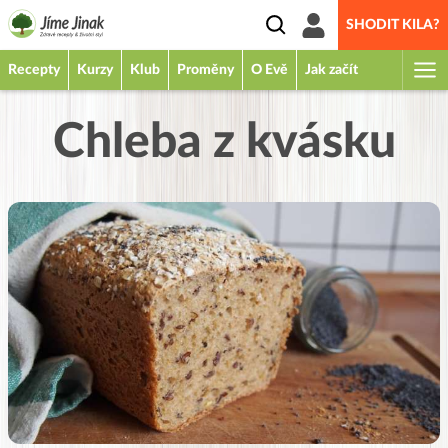
SHODIT KILA?
Recepty
Kurzy
Klub
Proměny
O Evě
Jak začít
Chleba z kvásku