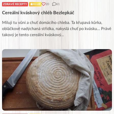
20
61
ZDRAVÉ RECEPTY
KLUB
Cereální kváskový chléb Bezlepkáč
Miluji tu vůni a chuť domácího chleba. Ta křupavá kůrka,
obláčkově nadýchaná střídka, nakyslá chuť po kvásku… Právě
takový je tento cereální kváskový
...