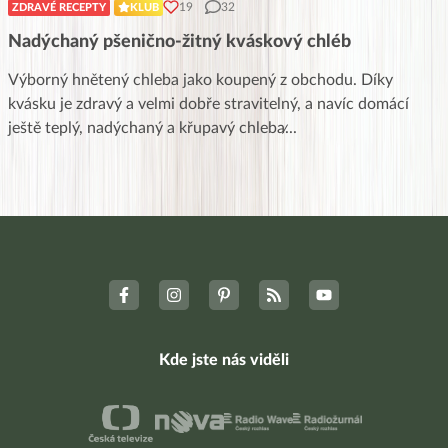
19
32
ZDRAVÉ RECEPTY
KLUB
Nadýchaný pšenično-žitný kváskový chléb
Výborný hnětený chleba jako koupený z obchodu. Díky
kvásku je zdravý a velmi dobře stravitelný, a navíc domácí
ještě teplý, nadýchaný a křupavý chleba̷
...
Kde jste nás viděli