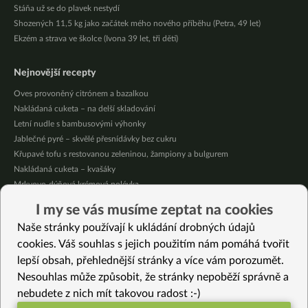
Stáňa už se do plavek nestydí
Shozených 11,5 kg jako začátek mého nového příběhu (Petra, 49 let)
Ekzém a strava ve školce (Ivona 39 let, tři děti)
Nejnovější recepty
Oves provoněný citrónem a bazalkou
Nakládaná cuketa – na delší skladování
Letní nudle s bambusovými výhonky
Jablečné pyré – skvělé přesnídávky bez cukru
Křupavé tofu s restovanou zeleninou, žampiony a bulgurem
Nakládaná cuketa – kvašáky
Mrkvovo-dýňová krémová polévka
Osvěžující kuskus
I my se vás musíme zeptat na cookies
Osvěžující čaj s citronovými bylinkami
Naše stránky používají k ukládání drobných údajů
Nepečený jablečný dort s rybízem
cookies. Váš souhlas s jejich použitím nám pomáhá tvořit
lepší obsah, přehlednější stránky a více vám porozumět.
Vybrané recepty
Nesouhlas může způsobit, že stránky nepoběží správně a
Zelené kuličky
nebudete z nich mít takovou radost :-)
Miso polévka s Jidášovým uchem