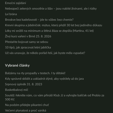
Emoční zajídání
Nebezpečí zelených smoothie a šťáv – jsou nabité živinami, ale i riziky
Lví brána
Broskve bez kadeřavosti – jde to vůbec bez chemie?
Krevní skupina a jídelníček: mýtus, který přežil 30 let bez jediného důkazu
Léky mi snížili na minimum a štítná žláza se zlepšila (Martina, 41 let)
Živý kurz vaření v Brně 25. 8. 2026
Přestaňte bojovat samy se sebou
10 tipů, jak zpracovat letní jablíčka
Už vás unavuje, že někdo pořád řeší, jak byste měla vypadat?
Vybrané články
Balzámy na rty propadly v testech. I ty dětské!
Kdy správně sklidit a uskladnit dýně, aby vydržely až do jara
Srpnový úplněk 31. 8. 2023
Basketbalový míč
Soutěž: řekněte nám, co vám přináší Klub JJ a vyhrajte balíček od Probio za
500 Kč
Na podzim přidejte pikantní chuť
Večerní plynatost a proč vzniká