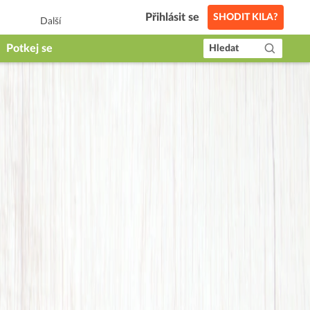
Přihlásit se
SHODIT KILA?
Další
Potkej se
Hledat