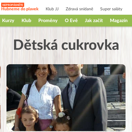
Hubneme do plavek
Klub JJ
Zdravá snídaně
Super saláty
Kurzy
Klub
Proměny
O Evě
Jak začít
Magazín
Dětská cukrovka