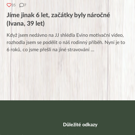
35
7
Jíme jinak 6 let, začátky byly náročné
(Ivana, 39 let)
Když jsem nedávno na JJ shlédla Evino motivační video,
rozhodla jsem se podělit o náš rodinný příběh. Nyní je to
6 roků, co jsme přešli na jiné stravování
...
Důležité odkazy