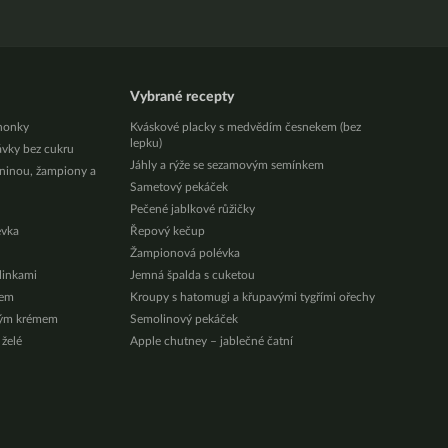
Vybrané recepty
honky
Kváskové placky s medvědím česnekem (bez
lepku)
ávky bez cukru
Jáhly a rýže se sezamovým semínkem
eninou, žampiony a
Sametový pekáček
Pečené jablkové růžičky
évka
Řepový kečup
Žampionová polévka
ylinkami
Jemná špalda s cuketou
zem
Kroupy s hatomugi a křupavými tygřími ořechy
vým krémem
Semolinový pekáček
 želé
Apple chutney – jablečné čatní