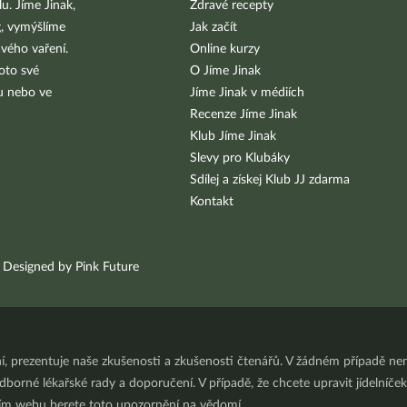
u. Jíme Jinak,
Zdravé recepty
g, vymýšlíme
Jak začít
vého vaření.
Online kurzy
oto své
O Jíme Jinak
bu nebo ve
Jíme Jinak v médiích
Recenze Jíme Jinak
Klub Jíme Jinak
Slevy pro Klubáky
Sdílej a získej Klub JJ zdarma
Kontakt
Designed by Pink Future
ní, prezentuje naše zkušenosti a zkušenosti čtenářů. V žádném případě 
orné lékařské rady a doporučení. V případě, že chcete upravit jídelníček 
ním webu berete toto upozornění na vědomí.