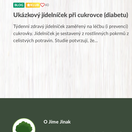
40
BLOG
KLUB
Ukázkový jídelníček při cukrovce (diabetu)
Týdenní zdravý jídelníček zaměřený na léčbu (i prevenci)
cukrovky. Jídelníček je sestavený z rostlinných pokrmů z
celistvých potravin. Studie potvrzují, že
...
O Jíme Jinak