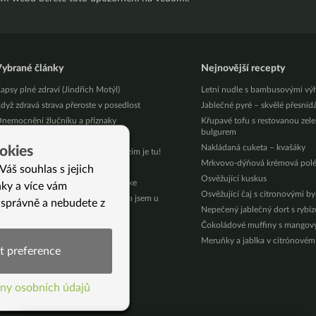
ybrané články
Nejnovější recepty
apsy plné zdraví (Jindřich Motýl)
Letní nudle s bambusovými vý
dyž zdravá strava přeroste v posedlost
Jablečné pyré – skvělé přesníd
nemocnění žlučníku a příznaky
Křupavé tofu s restovanou zel
bulgurem
nes začalo biologické jaro
Nakládaná cuketa – kvašáky
okies
ste unavená, hladová a lenivá? Podzim je tu!
Mrkvovo-dýňová krémová pol
alorie už roky nepočítám
Váš souhlas s jejich
Osvěžující kuskus
ak přežít týden v hotelu – tipy z praxe
nky a více vám
Osvěžující čaj s citronovými b
ozhodla jsem se žít naplno. A začala jsem u
 správně a nebudete z
alíře. (Katka, 32 let)
Nepečený jablečný dort s rybí
ak pečovat o slezinu
Čokoládové muffiny s mango
trava pro jaro
Meruňky a jablka v citrónovém
t preference
í)
ny osobních údajů