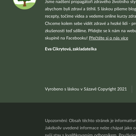
Jsme nadšení propagátoři zdravého životního styl
abychom byli zdraví a štíhlí. S láskou píšeme blo
recepty, točíme videa a vedeme online kurzy zdra
Chceme kolem sebe vidět zdravé a hezké lidi - pr
zkušenosti teď sdílíme. Přidejte se k nám na we
skupině na Facebooku!
Přečtěte si o nás více
Eva Cikrytová, zakladatelka
Vyrobeno s láskou v Sázavě Copyright 2021
Upozornění: Obsah těchto stránek je informativ
Jakékoliv uvedené informace nelze chápat jako odb
svůj stav s kvalifikovaným odborníkem. Používá