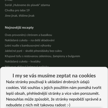
Seriál „Hubneme do plavek“ zdarma
Chvilka pro tebe 19
Jíme jinak, třídíme jinak
Nejnovější recepty
Oves provoněný citrónem a bazalkou
Nakládaná cuketa – na delší skladování
Letní nudle s bambusovými výhonky
Jablečné pyré – skvělé přesnídávky bez cukru
Křupavé tofu s restovanou zeleninou, žampiony a bulgurem
Nakládaná cuketa – kvašáky
Mrkvovo-dýňová krémová polévka
Osvěžující kuskus
I my se vás musíme zeptat na cookies
Osvěžující čaj s citronovými bylinkami
Naše stránky používají k ukládání drobných údajů
Nepečený jablečný dort s rybízem
cookies. Váš souhlas s jejich použitím nám pomáhá tvořit
lepší obsah, přehlednější stránky a více vám porozumět.
Vybrané recepty
Nesouhlas může způsobit, že stránky nepoběží správně a
Strozzapreti s citronovou omáčkou
nebudete z nich mít takovou radost :-)
Hrachová kaše s česnekem a majoránkou