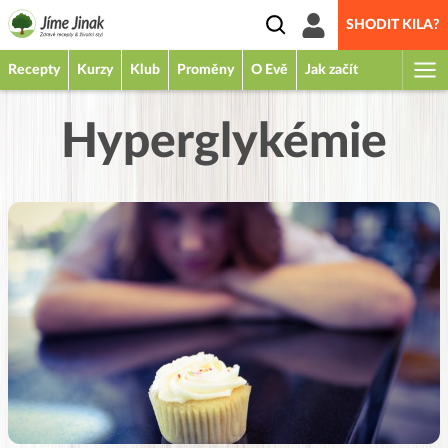
SHODIT KILA?
Recepty
Kurzy
Klub
Proměny
O Evě
Jak začít
Hyperglykémie