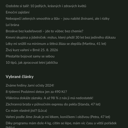
Ozdobte si talíř: 10 jedlých, krásných i zdravých květů
Emoční zajídání
Nebezpečí zelených smoothie a šťáv – jsou nabité živinami, ale i riziky
Lví brána
Broskve bez kadeřavosti – jde to vůbec bez chemie?
Krevní skupina a jídelníček: mýtus, který přežil 30 let bez jediného důkazu
Léky mi snížili na minimum a štítná žláza se zlepšila (Martina, 41 let)
Živý kurz vaření v Brně 25. 8. 2026
Přestaňte bojovat samy se sebou
10 tipů, jak zpracovat letní jablíčka
Vybrané články
Známe hrdiny Jarní očisty 2024!
8 týdenní Podzimní detox jen za 490 Kč?
Vláknina dokáže zázraky. A až 98 % z nás ji má nedostatek!
Záchranná brzda v půlnočním expresu do pekla (Standa, 47 let)
Co mám vlastně jíst?! (Lůca)
Vaření podle Jíme Jinak je mi lékem, koníčkem i obživou (Petra, 47 let)
Díky programu mám dole 4 kg, cítím se lépe, mám víc času a větší pořádek
(Míša)