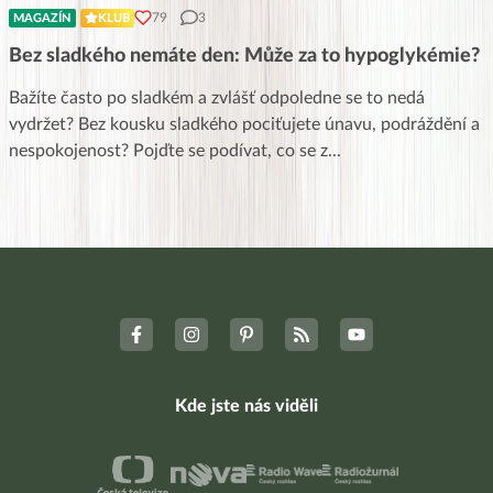
79
3
MAGAZÍN
KLUB
Bez sladkého nemáte den: Může za to hypoglykémie?
Bažíte často po sladkém a zvlášť odpoledne se to nedá
vydržet? Bez kousku sladkého pociťujete únavu, podráždění a
nespokojenost? Pojďte se podívat, co se z
...
Kde jste nás viděli