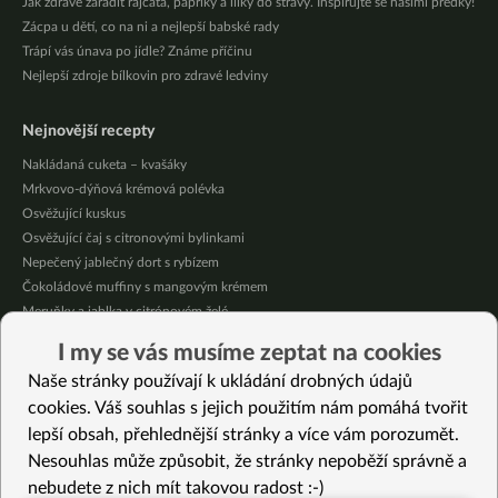
Jak zdravě zařadit rajčata, papriky a lilky do stravy. Inspirujte se našimi předky!
Zácpa u dětí, co na ni a nejlepší babské rady
Trápí vás únava po jídle? Známe příčinu
Nejlepší zdroje bílkovin pro zdravé ledviny
Nejnovější recepty
Nakládaná cuketa – kvašáky
Mrkvovo-dýňová krémová polévka
Osvěžující kuskus
Osvěžující čaj s citronovými bylinkami
Nepečený jablečný dort s rybízem
Čokoládové muffiny s mangovým krémem
Meruňky a jablka v citrónovém želé
Krémová zeleninová polévka s koprem a vločkami
I my se vás musíme zeptat na cookies
Celozrnná rýže basmati se zeleninou
Naše stránky používají k ukládání drobných údajů
Citrónové muffiny s borůvkovým krémem
cookies. Váš souhlas s jejich použitím nám pomáhá tvořit
lepší obsah, přehlednější stránky a více vám porozumět.
Vybrané recepty
Nesouhlas může způsobit, že stránky nepoběží správně a
Krémová květáková polévka s batátem
nebudete z nich mít takovou radost :-)