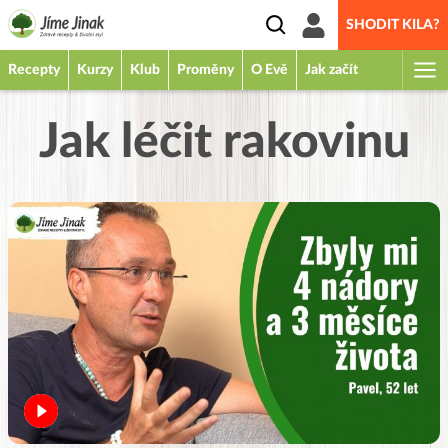
SHODIT KILA?
Recepty
Kurzy
Klub
Proměny
O Evě
Jak začít
Jak léčit rakovinu