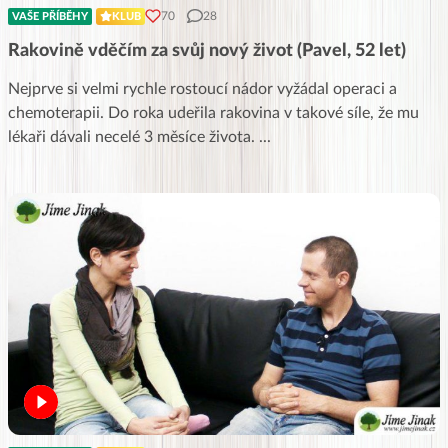
70
28
VAŠE PŘÍBĚHY
KLUB
Rakovině vděčím za svůj nový život (Pavel, 52 let)
Nejprve si velmi rychle rostoucí nádor vyžádal operaci a
chemoterapii. Do roka udeřila rakovina v takové síle, že mu
lékaři dávali necelé 3 měsíce života.
...