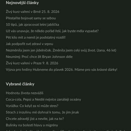
Nejnovější články
Živý kurz vaření v Brně 25. 8. 2026
Přestaňte bojovat samy se sebou
10 tipů, jak zpracovat letní jablíčka
Už vás unavuje, že někdo pořád řeší, jak byste měla vypadat?
Pět kilo mít a nemít je podstatný rozdíl!
Jak podpořit své zdraví v srpnu
Nezměnila jsem jen jídelníček. Změnila jsem celý svůj život. (Jana, 46 let)
Neumírej: Proč chce žít Bryan Johnson déle
Živý kurz vaření v Praze 9. 8. 2026
Výzva pro hrdiny Hubneme do plavek 2026. Máme pro vás krásné dárky!
Vybrané články
Hodnotu života nezvážíš
Coca-cola, Pepsi a Nestlé nejvíce zanášejí oceány
Vyrážka: Co když za ní může stres?
Strach z inzulinu mě dohnal k tomu, že jím jinak
Chcete zdravěji jíst a nevíte, jak na to?
Bylinky na bolesti hlavy a migrény