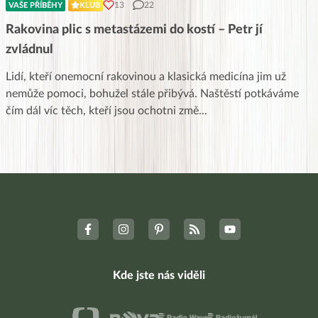
13
22
VAŠE PŘÍBĚHY
KLUB
Rakovina plic s metastázemi do kostí – Petr jí
zvládnul
Lidí, kteří onemocní rakovinou a klasická medicína jim už
nemůže pomoci, bohužel stále přibývá. Naštěstí potkáváme
čím dál víc těch, kteří jsou ochotni změ
...
Kde jste nás viděli