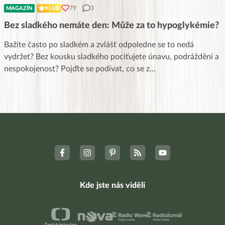
79
3
MAGAZÍN
KLUB
Bez sladkého nemáte den: Může za to hypoglykémie?
Bažíte často po sladkém a zvlášť odpoledne se to nedá
vydržet? Bez kousku sladkého pociťujete únavu, podráždění a
nespokojenost? Pojďte se podívat, co se z
...
Kde jste nás viděli