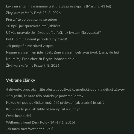
Léky mi snížili na minimum a štítná žláza se zlepšila (Martina, 41 let)
Živý kurz vaření v Brně 25. 8. 2026
Přestaňte bojovat samy se sebou
10 tipů, jak zpracovat letní jablíčka
Už vás unavuje, že někdo pořád řeší, jak byste měla vypadat?
Pět kilo mít a nemít je podstatný rozdíl!
Jak podpořit své zdraví v srpnu
Nezměnila jsem jen jídelníček. Změnila jsem celý svůj život. (Jana, 46 let)
Neumírej: Proč chce žít Bryan Johnson déle
Živý kurz vaření v Praze 9. 8. 2026
Vybrané články
4 důvody, proč okamžitě přestat používat kosmetické pudry a dětské zásypy
12 signálů, že vaše tělo potřebuje podzimní detox
Nakoukni pod pokličku- možná tě překvapí, jak snadné je začít
Koji – co to je a jak tuhle plíseň využít v kuchyni
Oves bezpluchý
Wellness víkend (Srní Potok 14.-17.1. 2016)
Jak mám zavařovat bez cukru?