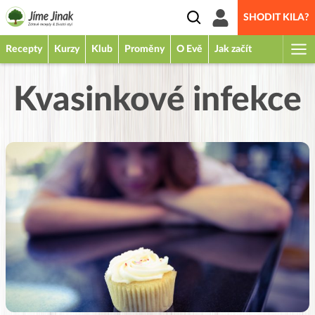
SHODIT KILA?
Recepty
Kurzy
Klub
Proměny
O Evě
Jak začít
Kvasinkové infekce