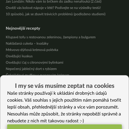
Jan Londzin: Nikdo vám to brčkem do zadku nenafouká (2.část)
Osvěží vás kolové nápoje v létě? Podívejte se na výsledky testů!
10 způsobů, jak se zbavit trávicích problémů (podloženo studiemi)
Nejnovější recepty
Křupavé tofu s restovanou zeleninou, žampiony a bulgurem
Nakládaná cuketa – kvašáky
Mrkvovo-dýňová krémová polévka
Osvěžující kuskus
Osvěžující čaj s citronovými bylinkami
Nepečený jablečný dort s rybízem
Čokoládové muffiny s mangovým krémem
Meruňky a jablka v citrónovém želé
I my se vás musíme zeptat na cookies
Krémová zeleninová polévka s koprem a vločkami
Naše stránky používají k ukládání drobných údajů
Celozrnná rýže basmati se zeleninou
cookies. Váš souhlas s jejich použitím nám pomáhá tvořit
lepší obsah, přehlednější stránky a více vám porozumět.
Vybrané recepty
Nesouhlas může způsobit, že stránky nepoběží správně a
Jednoduché dýňové rizoto
nebudete z nich mít takovou radost :-)
Barevné zeleninové stir-fry