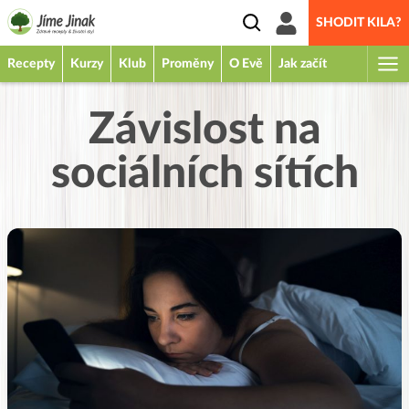
SHODIT KILA?
Recepty
Kurzy
Klub
Proměny
O Evě
Jak začít
Závislost na
sociálních sítích