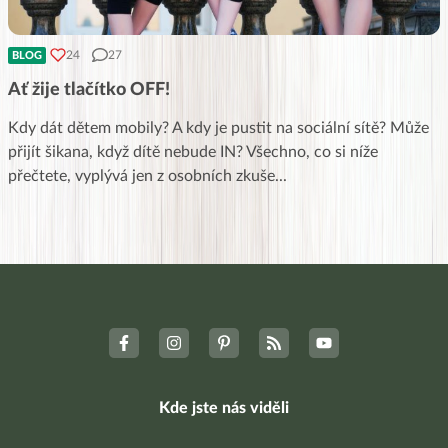
24
27
BLOG
Ať žije tlačítko OFF!
Kdy dát dětem mobily? A kdy je pustit na sociální sítě? Může
přijít šikana, když dítě nebude IN? Všechno, co si níže
přečtete, vyplývá jen z osobních zkuše
...
Kde jste nás viděli