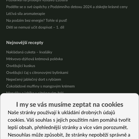
Pozvánka na prodejní výstavu Ezotera
Podělte se o své úspěchy z Podzimního detoxu 2024 a získejte krásné ceny
Léčivá síla aromaterapie
Na podzim bez energie? Tohle si pusť!
Děti se nemusí učit dospívat – 1. díl
Nejnovější recepty
Nakládaná cuketa – kvašáky
Mrkvovo-dýňová krémová polévka
Osvěžující kuskus
Osvěžující čaj s citronovými bylinkami
Nepečený jablečný dort s rybízem
Čokoládové muffiny s mangovým krémem
Meruňky a jablka v citrónovém želé
Krémová zeleninová polévka s koprem a vločkami
I my se vás musíme zeptat na cookies
Celozrnná rýže basmati se zeleninou
Naše stránky používají k ukládání drobných údajů
Citrónové muffiny s borůvkovým krémem
cookies. Váš souhlas s jejich použitím nám pomáhá tvořit
lepší obsah, přehlednější stránky a více vám porozumět.
Vybrané recepty
Nesouhlas může způsobit, že stránky nepoběží správně a
Sušené bylinkové dochucovadlo s vůní citrónu