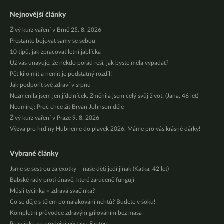
Nejnovější články
Živý kurz vaření v Brně 25. 8. 2026
Přestaňte bojovat samy se sebou
10 tipů, jak zpracovat letní jablíčka
Už vás unavuje, že někdo pořád řeší, jak byste měla vypadat?
Pět kilo mít a nemít je podstatný rozdíl!
Jak podpořit své zdraví v srpnu
Nezměnila jsem jen jídelníček. Změnila jsem celý svůj život. (Jana, 46 let)
Neumírej: Proč chce žít Bryan Johnson déle
Živý kurz vaření v Praze 9. 8. 2026
Výzva pro hrdiny Hubneme do plavek 2026. Máme pro vás krásné dárky!
Vybrané články
Jsme se sestrou za exotky – naše děti jedí jinak (Katka, 42 let)
Babské rady proti únavě, které zaručeně fungují
Müsli tyčinka = zdravá svačinka?
Co se děje s tělem po nalakování nehtů? Budete v šoku!
Kompletní průvodce zdravým grilováním bez masa