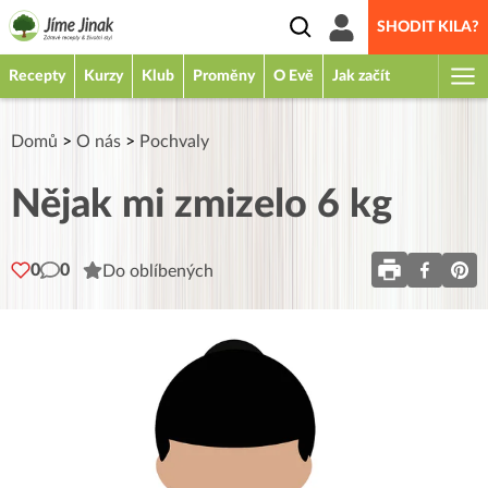
SHODIT KILA?
Recepty
Kurzy
Klub
Proměny
O Evě
Jak začít
Domů
>
O nás
>
Pochvaly
Nějak mi zmizelo 6 kg
0
0
Do oblíbených