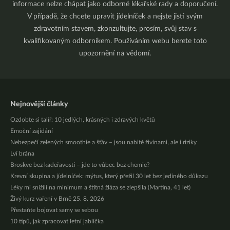
informace nelze chápat jako odborné lékařské rady a doporučení.
V případě, že chcete upravit jídelníček a nejste jistí svým
zdravotním stavem, zkonzultujte, prosím, svůj stav s
kvalifikovaným odborníkem. Používáním webu berete toto
upozornění na vědomí.
Nejnovější články
Ozdobte si talíř: 10 jedlých, krásných i zdravých květů
Emoční zajídání
Nebezpečí zelených smoothie a šťáv – jsou nabité živinami, ale i riziky
Lví brána
Broskve bez kadeřavosti – jde to vůbec bez chemie?
Krevní skupina a jídelníček: mýtus, který přežil 30 let bez jediného důkazu
Léky mi snížili na minimum a štítná žláza se zlepšila (Martina, 41 let)
Živý kurz vaření v Brně 25. 8. 2026
Přestaňte bojovat samy se sebou
10 tipů, jak zpracovat letní jablíčka