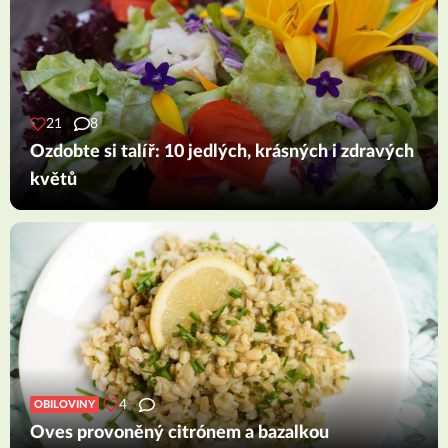
21
8
Ozdobte si talíř: 10 jedlých, krásných i zdravých
květů
4
OBILOVINY
Oves provoněný citrónem a bazalkou