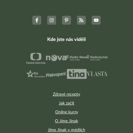
Kde jste nás viděli
Zdravé recepty
Jak začít
Online kurzy
O Jíme Jinak
Jíme Jinak v médiích