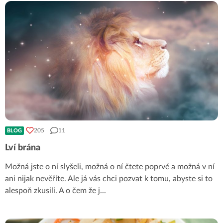
205
11
BLOG
Lví brána
Možná jste o ní slyšeli, možná o ní čtete poprvé a možná v ní
ani nijak nevěříte. Ale já vás chci pozvat k tomu, abyste si to
alespoň zkusili. A o čem že j
...