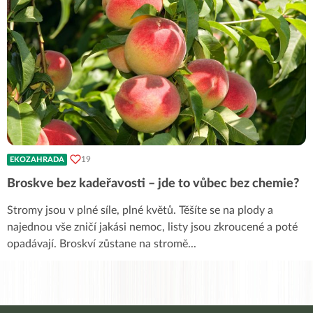
19
EKOZAHRADA
Broskve bez kadeřavosti – jde to vůbec bez chemie?
Stromy jsou v plné síle, plné květů. Těšíte se na plody a
najednou vše zničí jakási nemoc, listy jsou zkroucené a poté
opadávají. Broskví zůstane na stromě
...