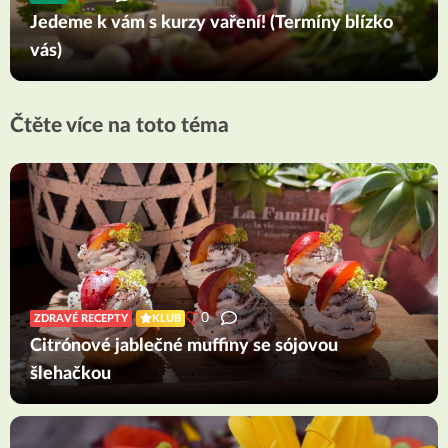
Jedeme k vám s kurzy vaření! (Termíny blízko
vás)
Čtěte více na toto téma
0
ZDRAVÉ RECEPTY
KLUB
Citrónové jablečné muffiny se sójovou
šlehačkou