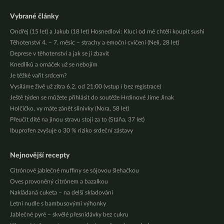
Vybrané články
Ondřej (15 let) a Jakub (18 let) Hosnedlovi: Kluci od mě chtěli koupit sushi
Těhotenství 4. – 7. měsíc – strachy a emoční cvičení (Neli, 28 let)
Deprese v těhotenství a jak se jí zbavit
Knedlíků a omáček už se nebojím
Je těžké vařit srdcem?
Vysíláme živě už zítra 6.2. od 21:00 (vstup i bez registrace)
Ještě týden se můžete přihlásit do soutěže Hrdinové Jíme Jinak
Holčičko, vy máte zánět slinivky (Nora, 58 let)
Přeučit dítě na jinou stravu stojí za to (Stáňa, 37 let)
Ibuprofen zvyšuje o 30 % riziko srdeční zástavy
Nejnovější recepty
Citrónové jablečné muffiny se sójovou šlehačkou
Oves provoněný citrónem a bazalkou
Nakládaná cuketa – na delší skladování
Letní nudle s bambusovými výhonky
Jablečné pyré – skvělé přesnídávky bez cukru