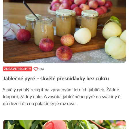
134
ZDRAVÉ RECEPTY
Jablečné pyré – skvělé přesnídávky bez cukru
Skvělý rychlý recept na zpracování letních jablíček. Žádné
loupání, žádný cukr. A zásoba jablečného pyré na svačiny či
do dezertů a na palačinky je raz dva
...