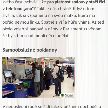
svého času schválili, že
pro platnost smlouvy stačí říci
v telefonu „ano“?
Takhle nás chrání? Když o tom
slyším, tak si vzpomenu na svou matku, která má
pořád pevnou linku. Špatně slyší a hůře vnímá. Až teď
okolo voleb si pánové a dámy v Parlamentu uvědomili,
že by s tím snad mohli něco udělat.
Samoobslužné pokladny
V neposlední řadě se šidí také v běžném obchodě, a