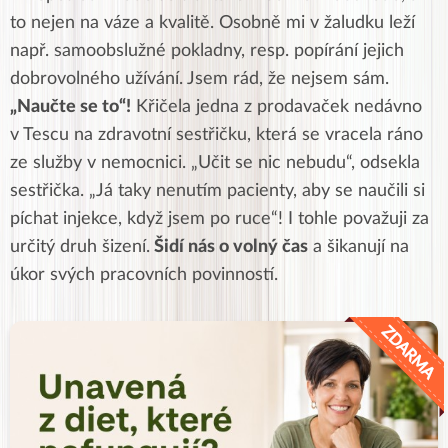
to nejen na váze a kvalitě. Osobně mi v žaludku leží
např. samoobslužné pokladny, resp. popírání jejich
dobrovolného užívání. Jsem rád, že nejsem sám.
„Naučte se to“!
Křičela jedna z prodavaček nedávno
v Tescu na zdravotní sestřičku, která se vracela ráno
ze služby v nemocnici. „Učit se nic nebudu“, odsekla
sestřička. „Já taky nenutím pacienty, aby se naučili si
píchat injekce, když jsem po ruce“! I tohle považuji za
určitý druh šizení.
Šidí nás o volný čas
a šikanují na
úkor svých pracovních povinností.