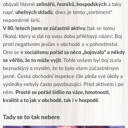
obávali hlavně
zelinářů, řezníků, hospodských
a taky
např.
uhelných skladů
, dnes je tento „sortiment“
nepoměrně širší.
V 80. letech jsem se zúčastnil aktivu
(tak se tomu
říkalo), který si dal na svou dobu přiléhavý název: Boj
proti negativním jevům v obchodě a v pohostinství.
Ono se
v socialismu pořád za něco „bojovalo“ a někdy
se věřilo, že to může vyjít
. Tohle ovšem byl boj zcela
beznadějný a myslím, že to bylo všem zúčastněným
jasné. Česká obchodní inspekce čile plnila své úkoly a
výsledky nebyly často povzbuzující. Před aktivem i po
něm.
Prostě se pořád šidilo na váze, hmotnosti,
kvalitě a to jak v obchodě, tak i v hospodě
.
Tady se to tak nebere