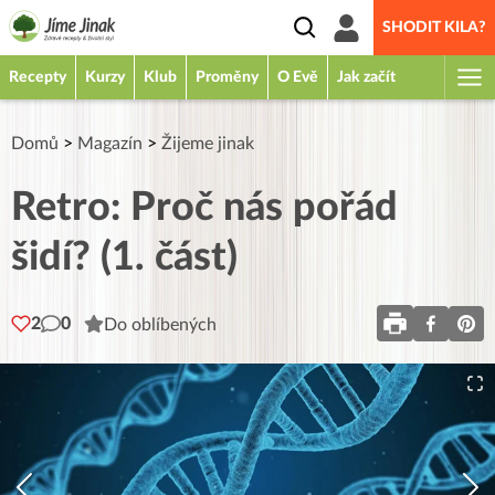
SHODIT KILA?
Recepty
Kurzy
Klub
Proměny
O Evě
Jak začít
Domů
>
Magazín
>
Žijeme jinak
Retro: Proč nás pořád
šidí? (1. část)
2
0
Do oblíbených