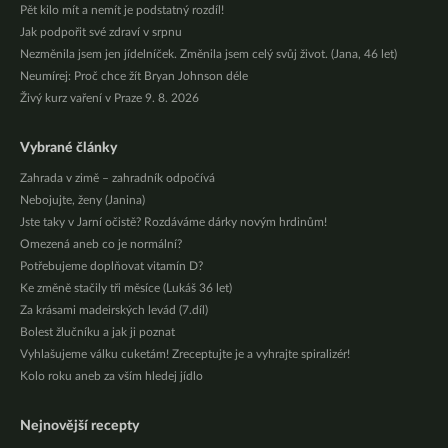
Pět kilo mít a nemít je podstatný rozdíl!
Jak podpořit své zdraví v srpnu
Nezměnila jsem jen jídelníček. Změnila jsem celý svůj život. (Jana, 46 let)
Neumírej: Proč chce žít Bryan Johnson déle
Živý kurz vaření v Praze 9. 8. 2026
Vybrané články
Zahrada v zimě – zahradník odpočívá
Nebojujte, ženy (Janina)
Jste taky v Jarní očistě? Rozdáváme dárky novým hrdinům!
Omezená aneb co je normální?
Potřebujeme doplňovat vitamín D?
Ke změně stačily tři měsíce (Lukáš 36 let)
Za krásami madeirských levád (7.díl)
Bolest žlučníku a jak ji poznat
Vyhlašujeme válku cuketám! Zreceptujte je a vyhrajte spiralizér!
Kolo roku aneb za vším hledej jídlo
Nejnovější recepty