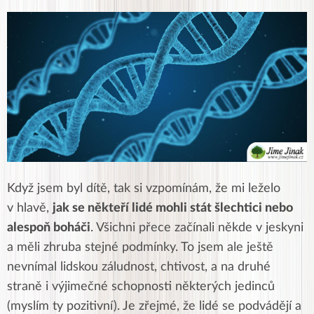
Když jsem byl dítě, tak si vzpomínám, že mi leželo
v hlavě,
jak se někteří lidé mohli stát šlechtici nebo
alespoň boháči
. Všichni přece začínali někde v jeskyni
a měli zhruba stejné podmínky. To jsem ale ještě
nevnímal lidskou záludnost, chtivost, a na druhé
straně i výjimečné schopnosti některých jedinců
(myslím ty pozitivní). Je zřejmé, že lidé se podvádějí a