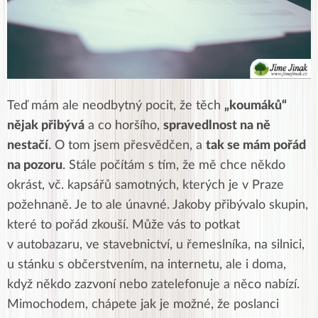
Teď mám ale neodbytný pocit, že těch
„koumáků“
nějak přibývá
a co horšího,
spravedlnost na ně
nestačí
. O tom jsem přesvědčen, a
tak se mám pořád
na pozoru
. Stále počítám s tím, že mě chce někdo
okrást, vč. kapsářů samotných, kterých je v Praze
požehnaně. Je to ale únavné. Jakoby přibývalo skupin,
které to pořád zkouší. Může vás to potkat
v autobazaru, ve stavebnictví, u řemeslníka, na silnici,
u stánku s občerstvením, na internetu, ale i doma,
když někdo zazvoní nebo zatelefonuje a něco nabízí.
Mimochodem, chápete jak je možné, že poslanci