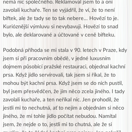
nemá nic společného. Reklamoval jsem to a oni
zavolali kuchaře. Ten se vyjádřil, že ví, že to není
biftek, ale že tady se to tak nebere… Hovězí to je.
Kurióznější výmluvu si nevybavuji. Hovězí to snad
bylo, ale deklarované a účtované v ceně bifteku.
Podobná příhoda se mi stala v 90. letech v Praze, kdy
jsem si při pracovním obědě, v jedné luxusním
dojmem působící pražské restauraci, objednal kachní
prsa. Když jídlo servírovali, tak jsem si říkal, že to
mohou být kachní prsa. Když jsem se do nich pustil,
byl jsem přesvědčen, že jím něco zcela jiného. I tady
zavolali kuchaře, a ten neříkal nic. Jen prohodil, že
jestli mi to nechutná, ať to nejím a objednám si něco
jiného, že mi tohle jídlo počítat nebudou. Namítal
jsem, že nejde o to, jestli mi to chutná, ale že si