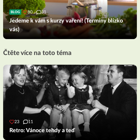
80
31
BLOG
Jedeme k vám s kurzy vaření! (Termíny blízko
vás)
Čtěte více na toto téma
23
11
Retro: Vánoce tehdy a teď