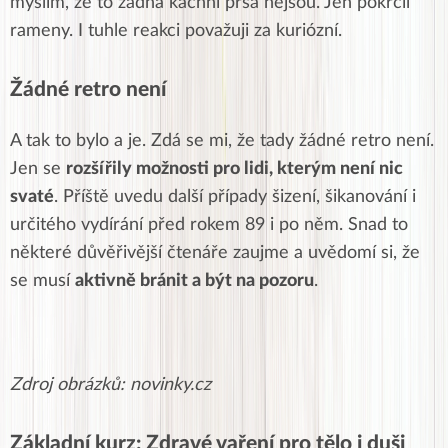
myslím, že to žádná kachní prsa nejsou. Jen pokrčil
rameny. I tuhle reakci považuji za kuriózní.
Žádné retro není
A tak to bylo a je. Zdá se mi, že tady žádné retro není.
Jen se
rozšířily možnosti pro lidi, kterým není nic
svaté
. Příště uvedu další případy šizení, šikanování i
určitého vydírání před rokem 89 i po něm. Snad to
některé důvěřivější čtenáře zaujme a uvědomí si, že
se musí
aktivně bránit a být na pozoru
.
Zdroj obrázků: novinky.cz
Základní kurz: Zdravé vaření pro tělo i duši