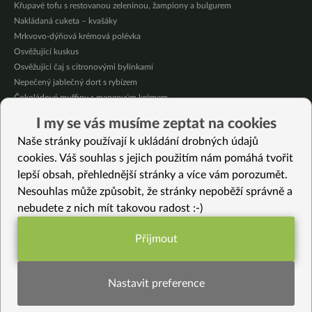
Křupavé tofu s restovanou zeleninou, žampiony a bulgurem
Nakládaná cuketa – kvašáky
Mrkvovo-dýňová krémová polévka
Osvěžující kuskus
Osvěžující čaj s citronovými bylinkami
Nepečený jablečný dort s rybízem
Čokoládové muffiny s mangovým krémem
Meruňky a jablka v citrónovém želé
I my se vás musíme zeptat na cookies
Krémová zeleninová polévka s koprem a vločkami
Naše stránky používají k ukládání drobných údajů
Celozrnná rýže basmati se zeleninou
cookies. Váš souhlas s jejich použitím nám pomáhá tvořit
lepší obsah, přehlednější stránky a více vám porozumět.
Vybrané recepty
Nesouhlas může způsobit, že stránky nepoběží správně a
Fialová bašta
nebudete z nich mít takovou radost :-)
Bezlepkové cupcakes
Slaný dýňový nákyp
Přijmout
Červené fazole s čekankou
Funkční nastavení potřebujeme (vždy
Rizoto s medvědím česnekem
aktivní)
Červená zelňačka s koprem
Nastavit preference
Zlaté koule
Slané hospodské tyčinky