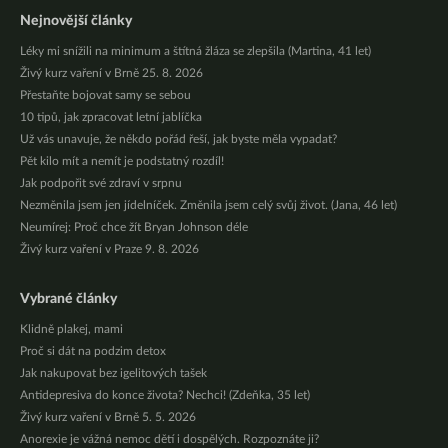
Nejnovější články
Léky mi snížili na minimum a štítná žláza se zlepšila (Martina, 41 let)
Živý kurz vaření v Brně 25. 8. 2026
Přestaňte bojovat samy se sebou
10 tipů, jak zpracovat letní jablíčka
Už vás unavuje, že někdo pořád řeší, jak byste měla vypadat?
Pět kilo mít a nemít je podstatný rozdíl!
Jak podpořit své zdraví v srpnu
Nezměnila jsem jen jídelníček. Změnila jsem celý svůj život. (Jana, 46 let)
Neumírej: Proč chce žít Bryan Johnson déle
Živý kurz vaření v Praze 9. 8. 2026
Vybrané články
Klidně plakej, mami
Proč si dát na podzim detox
Jak nakupovat bez igelitových tašek
Antidepresiva do konce života? Nechci! (Zdeňka, 35 let)
Živý kurz vaření v Brně 5. 5. 2026
Anorexie je vážná nemoc dětí i dospělých. Rozpoznáte ji?