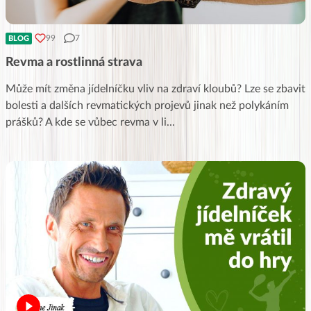
99
7
BLOG
Revma a rostlinná strava
Může mít změna jídelníčku vliv na zdraví kloubů? Lze se zbavit
bolesti a dalších revmatických projevů jinak než polykáním
prášků? A kde se vůbec revma v li
...