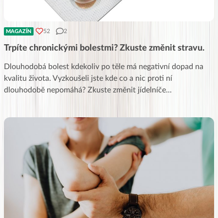
52
2
MAGAZÍN
Trpíte chronickými bolestmi? Zkuste změnit stravu.
Dlouhodobá bolest kdekoliv po těle má negativní dopad na
kvalitu života. Vyzkoušeli jste kde co a nic proti ní
dlouhodobě nepomáhá? Zkuste změnit jídelníče
...