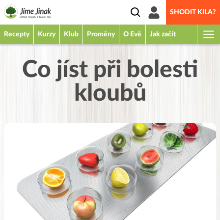
SHODIT KILA?
Recepty
Kurzy
Klub
Proměny
O Evě
Jak začít
Co jíst při bolesti
kloubů