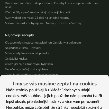
Druhé kolo soutěže o nákup v eshopu Country Life a vstup do Klubu Jíme
Jinak
Křečové žíly – proč se nám dělají a jak se jich zbavit
Rychlý oběd bez masa: 25 tipů na lahodné recepty
Masové náhražky dobývají svět. Nabízí je už i KFC a Subway
Nejnovější recepty
Křupavé tofu s restovanou zeleninou, žampiony a bulgurem
Nakládaná cuketa – kvašáky
Mrkvovo-dýňová krémová polévka
Osvěžující kuskus
Osvěžující čaj s citronovými bylinkami
Nepečený jablečný dort s rybízem
Čokoládové muffiny s mangovým krémem
Meruňky a jablka v citrónovém želé
I my se vás musíme zeptat na cookies
Krémová zeleninová polévka s koprem a vločkami
Naše stránky používají k ukládání drobných údajů
Celozrnná rýže basmati se zeleninou
cookies. Váš souhlas s jejich použitím nám pomáhá tvořit
lepší obsah, přehlednější stránky a více vám porozumět.
Vybrané recepty
Nesouhlas může způsobit, že stránky nepoběží správně a