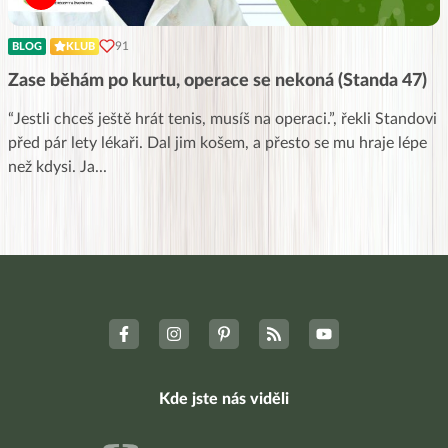
91
BLOG
KLUB
Zase běhám po kurtu, operace se nekoná (Standa 47)
“Jestli chceš ještě hrát tenis, musíš na operaci.”, řekli Standovi
před pár lety lékaři. Dal jim košem, a přesto se mu hraje lépe
než kdysi. Ja
...
Kde jste nás viděli