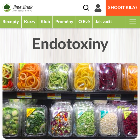
SHODIT KILA?
Recepty
Kurzy
Klub
Proměny
O Evě
Jak začít
Endotoxiny