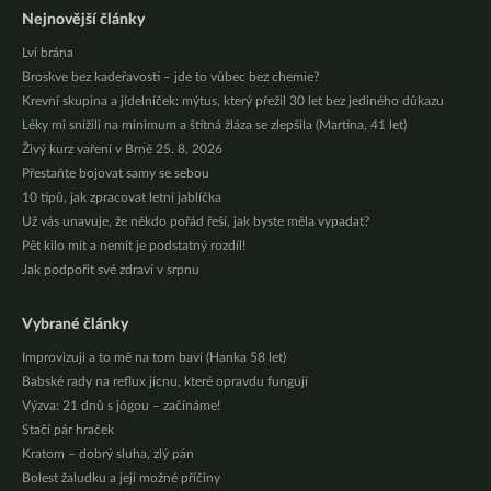
Nejnovější články
Lví brána
Broskve bez kadeřavosti – jde to vůbec bez chemie?
Krevní skupina a jídelníček: mýtus, který přežil 30 let bez jediného důkazu
Léky mi snížili na minimum a štítná žláza se zlepšila (Martina, 41 let)
Živý kurz vaření v Brně 25. 8. 2026
Přestaňte bojovat samy se sebou
10 tipů, jak zpracovat letní jablíčka
Už vás unavuje, že někdo pořád řeší, jak byste měla vypadat?
Pět kilo mít a nemít je podstatný rozdíl!
Jak podpořit své zdraví v srpnu
Vybrané články
Improvizuji a to mě na tom baví (Hanka 58 let)
Babské rady na reflux jícnu, které opravdu fungují
Výzva: 21 dnů s jógou – začínáme!
Stačí pár hraček
Kratom – dobrý sluha, zlý pán
Bolest žaludku a její možné příčiny