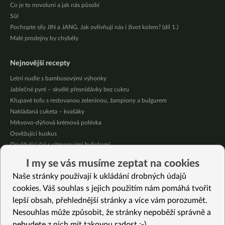
Co je to novoluní a jak nás působí
Sůl
Pochopte síly JIN a JANG. Jak ovlivňují nás i život kolem? (díl 1.)
Malé prodejny by chyběly
Nejnovější recepty
Letní nudle s bambusovými výhonky
Jablečné pyré – skvělé přesnídávky bez cukru
Křupavé tofu s restovanou zeleninou, žampiony a bulgurem
Nakládaná cuketa – kvašáky
Mrkvovo-dýňová krémová polévka
Osvěžující kuskus
Osvěžující čaj s citronovými bylinkami
Nepečený jablečný dort s rybízem
I my se vás musíme zeptat na cookies
Čokoládové muffiny s mangovým krémem
Naše stránky používají k ukládání drobných údajů
Meruňky a jablka v citrónovém želé
cookies. Váš souhlas s jejich použitím nám pomáhá tvořit
lepší obsah, přehlednější stránky a více vám porozumět.
Vybrané recepty
Nesouhlas může způsobit, že stránky nepoběží správně a
Korejské žampiony
nebudete z nich mít takovou radost :-)