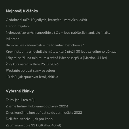
Nejnovější články
Ozdobte si talíř: 10 jedlých, krásných i zdravých květů
Emoční zajídání
Nebezpečí zelených smoothie a šťáv – jsou nabité živinami, ale i riziky
Lví brána
Broskve bez kadeřavosti – jde to vůbec bez chemie?
Krevní skupina a jídelníček: mýtus, který přežil 30 let bez jediného důkazu
Léky mi snížili na minimum a štítná žláza se zlepšila (Martina, 41 let)
Živý kurz vaření v Brně 25. 8. 2026
Přestaňte bojovat samy se sebou
10 tipů, jak zpracovat letní jablíčka
Vybrané články
To by jedl i ten můj!
Známe hrdiny Hubneme do plavek 2025!
Dnes končí možnost přidat se do Jarní očisty 2022
Delikátní večeře – jak pro koho
Zatím mám dole 31 kg (Katka, 40 let)