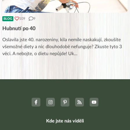
109
9
BLOG
Hubnutí po 40
Oslavila jste 40. narozeniny, kila nemile naskakují, zkoušíte
všemožné diety a nic dlouhodobě nefunguje? Zkuste tyto 3
věci. A nebojte, o dietu nepůjde! Uk
...
Kde jste nás viděli