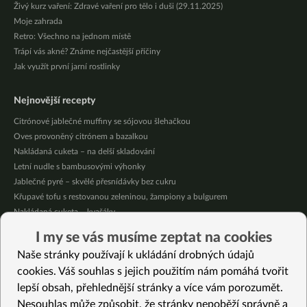
Živý kurz vaření: Zdravé vaření pro tělo i duši (29.11.2025)
Moje zahrada
Retro: Všechno na jednom místě
Trápí vás akné? Známe nejčastější příčiny
Jak využít první jarní rostlinky
Nejnovější recepty
Citrónové jablečné muffiny se sójovou šlehačkou
Oves provoněný citrónem a bazalkou
Nakládaná cuketa – na delší skladování
Letní nudle s bambusovými výhonky
Jablečné pyré – skvělé přesnídávky bez cukru
Křupavé tofu s restovanou zeleninou, žampiony a bulgurem
Nakládaná cuketa – kvašáky
Mrkvovo-dýňová krémová polévka
I my se vás musíme zeptat na cookies
Osvěžující kuskus
Naše stránky používají k ukládání drobných údajů
Osvěžující čaj s citronovými bylinkami
cookies. Váš souhlas s jejich použitím nám pomáhá tvořit
lepší obsah, přehlednější stránky a více vám porozumět.
Vybrané recepty
Nesouhlas může způsobit, že stránky nepoběží správně a