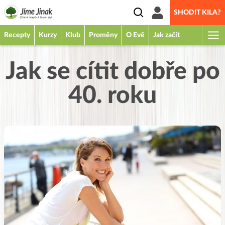
SHODIT KILA?
Recepty
Kurzy
Klub
Proměny
O Evě
Jak začít
Jak se cítit dobře po
40. roku