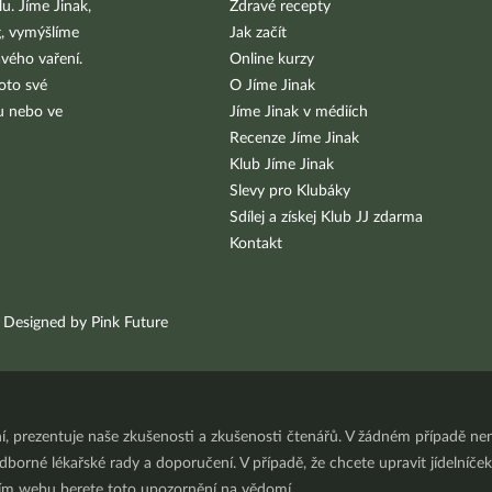
u. Jíme Jinak,
Zdravé recepty
g, vymýšlíme
Jak začít
vého vaření.
Online kurzy
oto své
O Jíme Jinak
bu nebo ve
Jíme Jinak v médiích
Recenze Jíme Jinak
Klub Jíme Jinak
Slevy pro Klubáky
Sdílej a získej Klub JJ zdarma
Kontakt
Designed by Pink Future
ní, prezentuje naše zkušenosti a zkušenosti čtenářů. V žádném případě 
orné lékařské rady a doporučení. V případě, že chcete upravit jídelníček 
ním webu berete toto upozornění na vědomí.