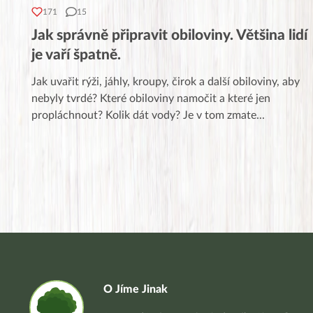
171
15
Jak správně připravit obiloviny. Většina lidí
je vaří špatně.
Jak uvařit rýži, jáhly, kroupy, čirok a další obiloviny, aby
nebyly tvrdé? Které obiloviny namočit a které jen
propláchnout? Kolik dát vody? Je v tom zmate
...
O Jíme Jinak