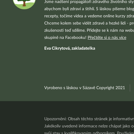
Jsme nadšení propagátoři zdravého životního styl
abychom byli zdraví a štíhlí. S láskou píšeme blo
recepty, točíme videa a vedeme online kurzy zdra
Chceme kolem sebe vidět zdravé a hezké lidi - pr
zkušenosti teď sdílíme. Přidejte se k nám na we
skupině na Facebooku!
Přečtěte si o nás více
Eva Cikrytová, zakladatelka
Vyrobeno s láskou v Sázavě Copyright 2021
Upozornění: Obsah těchto stránek je informativ
Jakékoliv uvedené informace nelze chápat jako odb
svůj stav s kvalifikovaným odborníkem. Používá