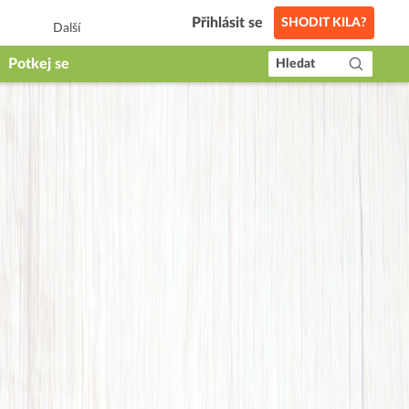
Přihlásit se
SHODIT KILA?
Další
Potkej se
Hledat