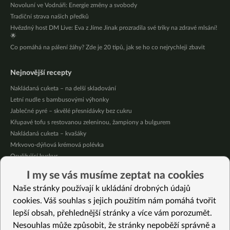
Novoluní ve Vodnáři: Energie změny a svobody
Tradiční strava našich předků
Hvězdný host DM Live: Eva z Jíme Jinak prozradila své triky na zdravé mlsání!
🌟
Co pomáhá na pálení žáhy? Zde je 20 tipů, jak se ho co nejrychleji zbavit
Nejnovější recepty
Nakládaná cuketa – na delší skladování
Letní nudle s bambusovými výhonky
Jablečné pyré – skvělé přesnídávky bez cukru
Křupavé tofu s restovanou zeleninou, žampiony a bulgurem
Nakládaná cuketa – kvašáky
Mrkvovo-dýňová krémová polévka
Osvěžující kuskus
Osvěžující čaj s citronovými bylinkami
I my se vás musíme zeptat na cookies
Nepečený jablečný dort s rybízem
Naše stránky používají k ukládání drobných údajů
Čokoládové muffiny s mangovým krémem
cookies. Váš souhlas s jejich použitím nám pomáhá tvořit
lepší obsah, přehlednější stránky a více vám porozumět.
Vybrané recepty
Nesouhlas může způsobit, že stránky nepoběží správně a