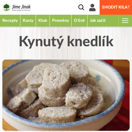
SHODIT KILA?
Recepty
Kurzy
Klub
Proměny
O Evě
Jak začít
Kynutý knedlík