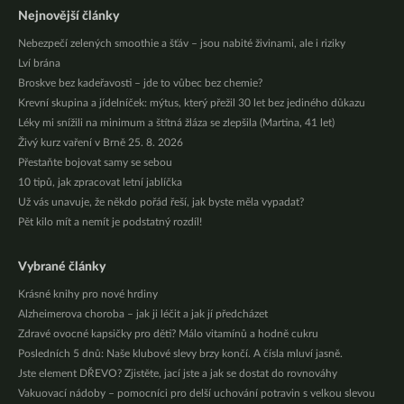
Nejnovější články
Nebezpečí zelených smoothie a šťáv – jsou nabité živinami, ale i riziky
Lví brána
Broskve bez kadeřavosti – jde to vůbec bez chemie?
Krevní skupina a jídelníček: mýtus, který přežil 30 let bez jediného důkazu
Léky mi snížili na minimum a štítná žláza se zlepšila (Martina, 41 let)
Živý kurz vaření v Brně 25. 8. 2026
Přestaňte bojovat samy se sebou
10 tipů, jak zpracovat letní jablíčka
Už vás unavuje, že někdo pořád řeší, jak byste měla vypadat?
Pět kilo mít a nemít je podstatný rozdíl!
Vybrané články
Krásné knihy pro nové hrdiny
Alzheimerova choroba – jak ji léčit a jak jí předcházet
Zdravé ovocné kapsičky pro děti? Málo vitamínů a hodně cukru
Posledních 5 dnů: Naše klubové slevy brzy končí. A čísla mluví jasně.
Jste element DŘEVO? Zjistěte, jací jste a jak se dostat do rovnováhy
Vakuovací nádoby – pomocníci pro delší uchování potravin s velkou slevou