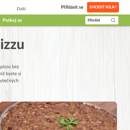
Přihlásit se
SHODIT KILA?
Další
Potkej se
Hledat
izzu
 pizzu bez
iž byste si
zbytečných