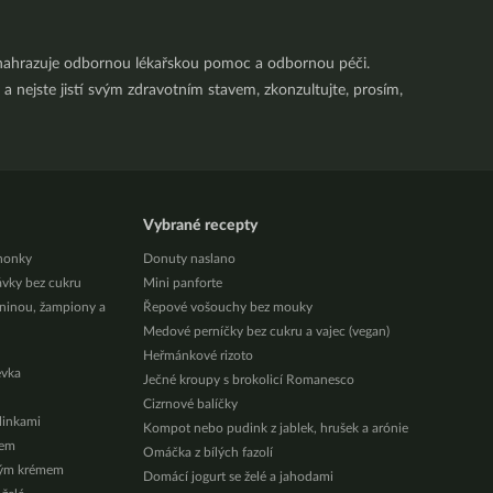
nenahrazuje odbornou lékařskou pomoc a odbornou péči.
a nejste jistí svým zdravotním stavem, zkonzultujte, prosím,
Vybrané recepty
honky
Donuty naslano
ávky bez cukru
Mini panforte
eninou, žampiony a
Řepové vošouchy bez mouky
Medové perníčky bez cukru a vajec (vegan)
Heřmánkové rizoto
évka
Ječné kroupy s brokolicí Romanesco
Cizrnové balíčky
ylinkami
Kompot nebo pudink z jablek, hrušek a arónie
zem
Omáčka z bílých fazolí
vým krémem
Domácí jogurt se želé a jahodami