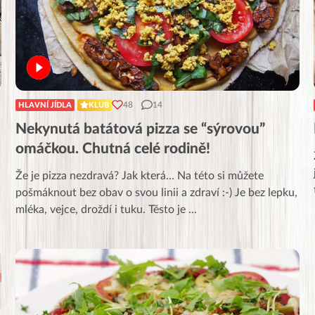
48
14
HLAVNÍ JÍDLA
KLUB
Nekynutá batátová pizza se “sýrovou”
omáčkou. Chutná celé rodině!
Že je pizza nezdravá? Jak která… Na této si můžete
pošmáknout bez obav o svou linii a zdraví :-) Je bez lepku,
mléka, vejce, droždí i tuku. Těsto je
...