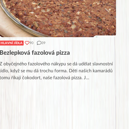
90
39
HLAVNÍ JÍDLA
Bezlepková fazolová pizza
Z obyčejného fazolového nákypu se dá udělat slavnostní
jídlo, když se mu dá trochu forma. Děti našich kamarádů
tomu říkají čokodort, naše fazolová pizza. J
...