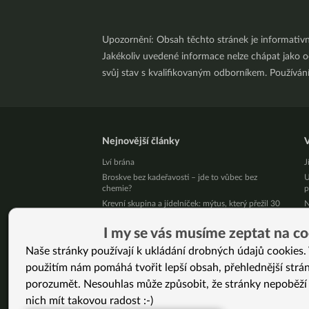
Upozornění: Obsah těchto stránek je informativ
Jakékoliv uvedené informace nelze chápat jako odb
svůj stav s kvalifikovaným odborníkem. Používá
Nejnovější články
V
Lví brána
J
Broskve bez kadeřavosti – jde to vůbec bez
U
chemie?
p
Krevní skupina a jídelníček: mýtus, který přežil 30
N
let bez jediného důkazu
n
Léky mi snížili na minimum a štítná žláza se
P
I my se vás musíme zeptat na co
zlepšila (Martina, 41 let)
v
Naše stránky používají k ukládání drobných údajů cookies. 
Živý kurz vaření v Brně 25. 8. 2026
P
použitím nám pomáhá tvořit lepší obsah, přehlednější strá
p
Přestaňte bojovat samy se sebou
J
porozumět. Nesouhlas může způsobit, že stránky nepoběží
10 tipů, jak zpracovat letní jablíčka
L
nich mít takovou radost :-)
Už vás unavuje, že někdo pořád řeší, jak byste