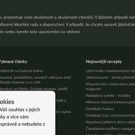
ní, prezentuje naše zkušenosti a zkušenosti čtenářů. V žádném případě 
orné lékařské rady a doporučení. V případě, že chcete upravit jídelníček 
ním webu berete toto upozornění na vědomí.
ybrané články
Nejnovější recepty
ídelníček na hubnutí online
Letní nudle s bambusovými vý
navená, podrážděná, smutná? Jaké jsou další
Jablečné pyré – skvělé přesníd
říznaky deprese a co s tím
Křupavé tofu s restovanou zel
ovoluní ve Střelci: Začátek adventu, příslib
bulgurem
aděje a čas pro nové začátky
Nakládaná cuketa – kvašáky
roč je Živana (55 let) v každé Jarní očistě a
okies
Mrkvovo-dýňová krémová pol
ánočním půstu?
Osvěžující kuskus
Váš souhlas s jejich
lastová brčka – ekologický strašák ale i nutná
Osvěžující čaj s citronovými b
nky a více vám
omůcka
Nepečený jablečný dort s rybí
ak podpořit své zdraví v květnu
 správně a nebudete z
Čokoládové muffiny s mango
éky už nepotřebuji – Jitka (45 let)