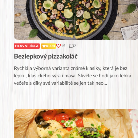
15
2
HLAVNÍ JÍDLA
KLUB
Bezlepkový pizzakoláč
Rychlá a výborná varianta známé klasiky, která je bez
lepku, klasického sýra i masa. Skvěle se hodí jako lehká
večeře a díky své variabilitě se jen tak neo
...