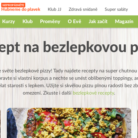
Hubneme do plavek
Klub JJ
Zdravá snídaně
Super saláty
Kurzy
Klub
Proměny
O Evě
Jak začít
Magazín
ept na bezlepkovou p
e světe bezlepkové pizzy! Tady najdete recepty na super chutnou
pravte si vlastní korpus a nechte se unést oblíbenými toppingy, an
lat starosti s lepkem. Užijte si skvělou pizzu plnou radosti bez 
omezení. Zkuste i další
bezlepkové recepty
.