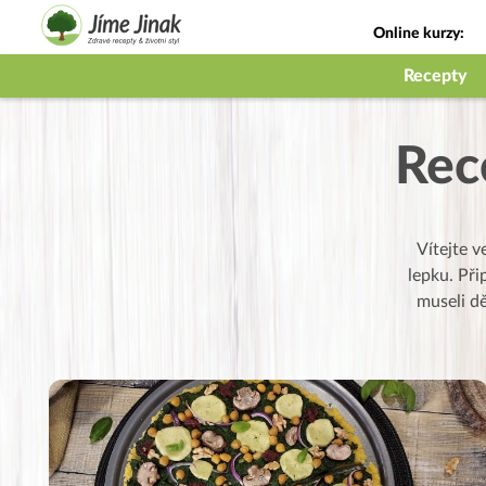
Online kurzy:
Jak na babičky
Recepty
Rec
Vítejte v
lepku. Při
museli dě