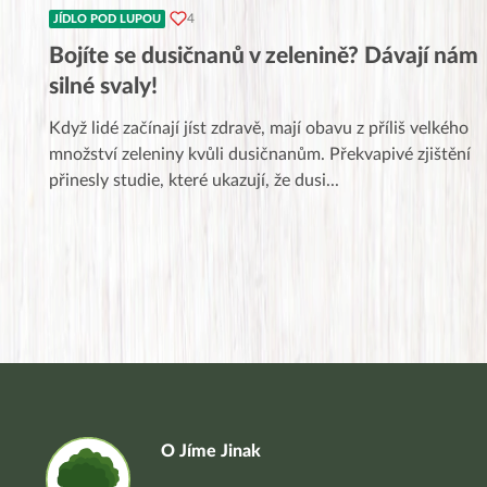
4
JÍDLO POD LUPOU
Bojíte se dusičnanů v zelenině? Dávají nám
silné svaly!
Když lidé začínají jíst zdravě, mají obavu z příliš velkého
množství zeleniny kvůli dusičnanům. Překvapivé zjištění
přinesly studie, které ukazují, že dusi
...
O Jíme Jinak