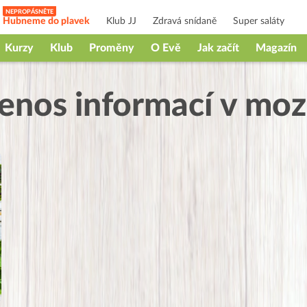
Hubneme do plavek
Klub JJ
Zdravá snídaně
Super saláty
Kurzy
Klub
Proměny
O Evě
Jak začít
Magazín
enos informací v mo