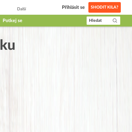
Přihlásit se
SHODIT KILA?
Další
Potkej se
Hledat
zku