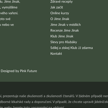
u. Jíme Jinak,
Zdravé recepty
g, vymýšlíme
Jak začít
vého vaření.
Online kurzy
oto své
O Jíme Jinak
bu nebo ve
Jíme Jinak v médiích
Recenze Jíme Jinak
Klub Jíme Jinak
Slevy pro Klubáky
Sdílej a získej Klub JJ zdarma
Kontakt
Designed by Pink Future
ní, prezentuje naše zkušenosti a zkušenosti čtenářů. V žádném případě 
orné lékařské rady a doporučení. V případě, že chcete upravit jídelníček 
ním webu berete toto upozornění na vědomí.