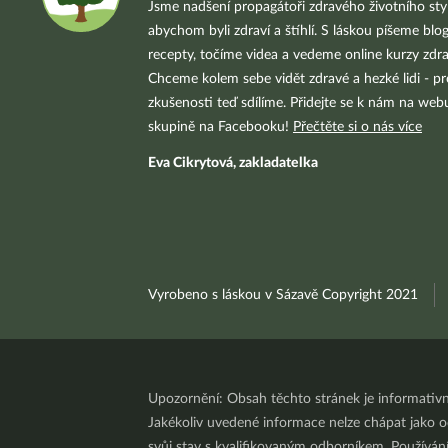
Jsme nadšení propagátoři zdravého životního styl
abychom byli zdraví a štíhlí. S láskou píšeme blo
recepty, točíme videa a vedeme online kurzy zdra
Chceme kolem sebe vidět zdravé a hezké lidi - pr
zkušenosti teď sdílíme. Přidejte se k nám na we
skupině na Facebooku!
Přečtěte si o nás více
Eva Cikrytová, zakladatelka
Vyrobeno s láskou v Sázavě Copyright 2021
Upozornění: Obsah těchto stránek je informativ
Jakékoliv uvedené informace nelze chápat jako odb
svůj stav s kvalifikovaným odborníkem. Používá