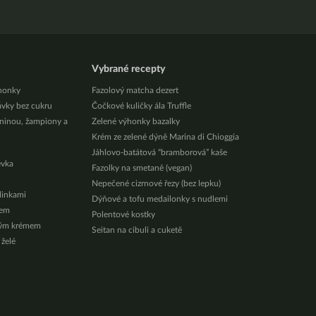
Vybrané recepty
honky
Fazolový matcha dezert
ávky bez cukru
Čočkové kuličky ála Truffle
eninou, žampiony a
Zelené výhonky bazalky
Krém ze zelené dýně Marina di Chioggia
Jáhlovo-batátová “bramborová” kaše
évka
Fazolky na smetaně (vegan)
Nepečené cizrnové řezy (bez lepku)
ylinkami
Dýňové a tofu medailonky s nudlemi
zem
Polentové kostky
vým krémem
Seitan na cibuli a cuketě
 želé