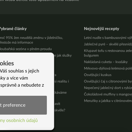
ybrané články
Nejnovější recepty
roč 95% žen neudělá změnu v jídelníčku,
Letní nudle s bambusovými vý
řestože má informace
Jablečné pyré – skvělé přesníd
oubařská sezóna v plném proudu
Křupavé tofu s restovanou zel
hceme být královny, ale chováme se jak služky
bulgurem
lergie na nikl není z jídla
Nakládaná cuketa – kvašáky
okies
o mám vlastně jíst?! (Lůca)
Mrkvovo-dýňová krémová pol
Váš souhlas s jejich
ozvánka na prodejní výstavu Ezotera
Osvěžující kuskus
nky a více vám
rof. RNDr. Jan Rak, Ph.D.: Tvoříme si realitu i
Osvěžující čaj s citronovými b
 správně a nebudete z
emoci
Nepečený jablečný dort s rybí
ojďte vařit s námi – od února se potkáváme
Čokoládové muffiny s mango
aživo!
Meruňky a jablka v citrónovém
ynekologické potíže – jak se jich zbavit
t preference
dy jste se naposledy cítili skutečně skvěle?
í)
ny osobních údajů