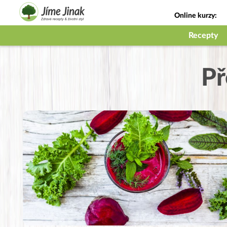
Online kurzy:
Jak na babičky
Recepty
Př