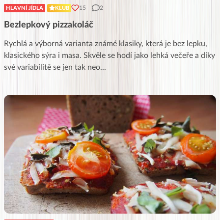
15
2
HLAVNÍ JÍDLA
KLUB
Bezlepkový pizzakoláč
Rychlá a výborná varianta známé klasiky, která je bez lepku,
klasického sýra i masa. Skvěle se hodí jako lehká večeře a díky
své variabilitě se jen tak neo
...