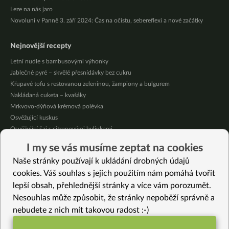
Leze na nás jaro
Novoluní v Panně 3. září 2024: Čas na očistu, sebereflexi a nové začátky
Nejnovější recepty
Letní nudle s bambusovými výhonky
Jablečné pyré – skvělé přesnídávky bez cukru
Křupavé tofu s restovanou zeleninou, žampiony a bulgurem
Nakládaná cuketa – kvašáky
Mrkvovo-dýňová krémová polévka
Osvěžující kuskus
Osvěžující čaj s citronovými bylinkami
Nepečený jablečný dort s rybízem
I my se vás musíme zeptat na cookies
Čokoládové muffiny s mangovým krémem
Naše stránky používají k ukládání drobných údajů
Meruňky a jablka v citrónovém želé
cookies. Váš souhlas s jejich použitím nám pomáhá tvořit
lepší obsah, přehlednější stránky a více vám porozumět.
Vybrané recepty
Nesouhlas může způsobit, že stránky nepoběží správně a
Citrónové muffiny s borůvkovým krémem
nebudete z nich mít takovou radost :-)
Agarový krém
Japonský šťouchaný salát