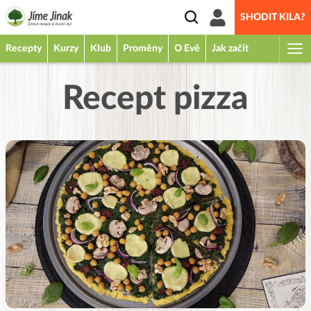
SHODIT KILA?
Recepty
Kurzy
Klub
Proměny
O Evě
Jak začít
Recept pizza