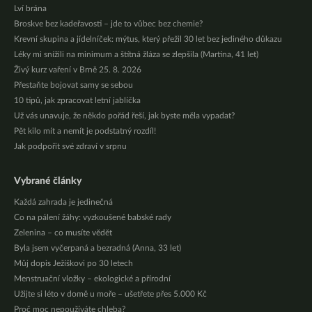
Lví brána
Broskve bez kadeřavosti – jde to vůbec bez chemie?
Krevní skupina a jídelníček: mýtus, který přežil 30 let bez jediného důkazu
Léky mi snížili na minimum a štítná žláza se zlepšila (Martina, 41 let)
Živý kurz vaření v Brně 25. 8. 2026
Přestaňte bojovat samy se sebou
10 tipů, jak zpracovat letní jablíčka
Už vás unavuje, že někdo pořád řeší, jak byste měla vypadat?
Pět kilo mít a nemít je podstatný rozdíl!
Jak podpořit své zdraví v srpnu
Vybrané články
Každá zahrada je jedinečná
Co na pálení žáhy: vyzkoušené babské rady
Zelenina – co musíte vědět
Byla jsem vyčerpaná a bezradná (Anna, 33 let)
Můj dopis Ježíškovi po 30 letech
Menstruační vložky – ekologické a přírodní
Užijte si léto v domě u moře – ušetřete přes 5.000 Kč
Proč moc nepoužíváte chleba?