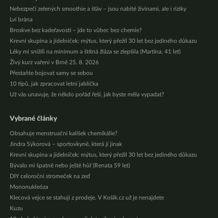
Nebezpečí zelených smoothie a šťáv – jsou nabité živinami, ale i riziky
Lví brána
Broskve bez kadeřavosti – jde to vůbec bez chemie?
Krevní skupina a jídelníček: mýtus, který přežil 30 let bez jediného důkazu
Léky mi snížili na minimum a štítná žláza se zlepšila (Martina, 41 let)
Živý kurz vaření v Brně 25. 8. 2026
Přestaňte bojovat samy se sebou
10 tipů, jak zpracovat letní jablíčka
Už vás unavuje, že někdo pořád řeší, jak byste měla vypadat?
Vybrané články
Obsahuje menstruační kalíšek chemikálie?
Jindra Sýkorová – sportovkyně, která jí jinak
Krevní skupina a jídelníček: mýtus, který přežil 30 let bez jediného důkazu
Bývalo mi špatně nebo ještě hůř (Renata 59 let)
DIY celoroční stromeček na zeď
Mononukleóza
Klecová vejce se stahují z prodeje. V Košík.cz už je nenajdete
Kuzu