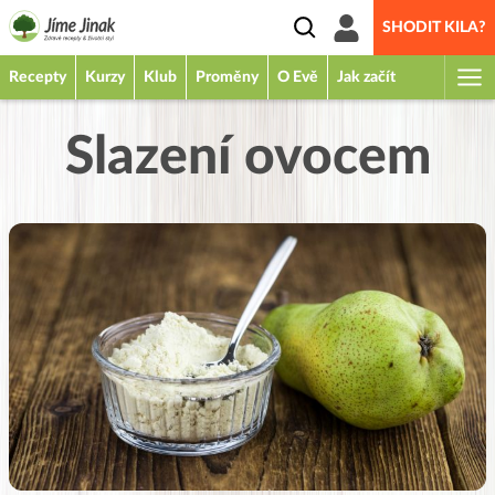
SHODIT KILA?
Recepty
Kurzy
Klub
Proměny
O Evě
Jak začít
Slazení ovocem