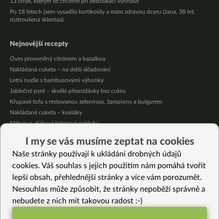
13 chyb, kterým se chceme při detoxikaci vyhnout
Po 18 letech jsem vysadila kortikoidy a mám zdravou dceru (Jana, 38 let,
roztroušená skleróza)
Nejnovější recepty
Oves provoněný citrónem a bazalkou
Nakládaná cuketa – na delší skladování
Letní nudle s bambusovými výhonky
Jablečné pyré – skvělé přesnídávky bez cukru
Křupavé tofu s restovanou zeleninou, žampiony a bulgurem
Nakládaná cuketa – kvašáky
Mrkvovo-dýňová krémová polévka
Osvěžující kuskus
I my se vás musíme zeptat na cookies
Osvěžující čaj s citronovými bylinkami
Naše stránky používají k ukládání drobných údajů
Nepečený jablečný dort s rybízem
cookies. Váš souhlas s jejich použitím nám pomáhá tvořit
lepší obsah, přehlednější stránky a více vám porozumět.
Vybrané recepty
Nesouhlas může způsobit, že stránky nepoběží správně a
Želé v čokoládě
nebudete z nich mít takovou radost :-)
Rychlá letní polévka s řasou wakame
Oxidovaný čaj