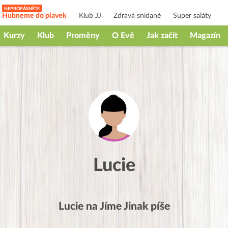
Hubneme do plavek
Klub JJ
Zdravá snídaně
Super saláty
Kurzy
Klub
Proměny
O Evě
Jak začít
Magazín
Lucie
Lucie
na Jíme Jinak píše