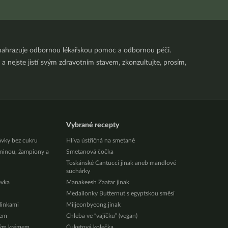
nenahrazuje odbornou lékařskou pomoc a odbornou péči.
a nejste jistí svým zdravotním stavem, zkonzultujte, prosím,
Vybrané recepty
ávky bez cukru
Hlíva ústřičná na smetaně
eninou, žampiony a
Smetanová čočka
Toskánské Cantucci jinak aneb mandlové
suchárky
évka
Manakeesh Zaatar jinak
Medailonky Butternut s egyptskou směsí
ylinkami
Miljeonbyeong jinak
zem
Chleba ve “vajíčku” (vegan)
vým krémem
Cuketová kolečka