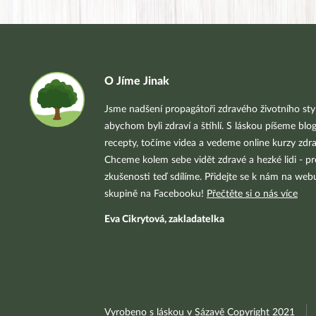
O Jíme Jinak
Jsme nadšení propagátoři zdravého životního styl
abychom byli zdraví a štíhlí. S láskou píšeme blo
recepty, točíme videa a vedeme online kurzy zdra
Chceme kolem sebe vidět zdravé a hezké lidi - pr
zkušenosti teď sdílíme. Přidejte se k nám na we
skupině na Facebooku!
Přečtěte si o nás více
Eva Cikrytová, zakladatelka
Vyrobeno s láskou v Sázavě Copyright 2021