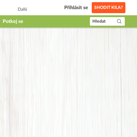
Přihlásit se
SHODIT KILA?
Další
Potkej se
Hledat