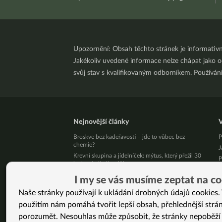
Upozornění: Obsah těchto stránek je informativ
Jakékoliv uvedené informace nelze chápat jako odb
svůj stav s kvalifikovaným odborníkem. Používá
Nejnovější články
V
Broskve bez kadeřavosti – jde to vůbec bez
P
chemie?
J
Krevní skupina a jídelníček: mýtus, který přežil 30
P
let bez jediného důkazu
s
Léky mi snížili na minimum a štítná žláza se
L
I my se vás musíme zeptat na co
zlepšila (Martina, 41 let)
L
Naše stránky používají k ukládání drobných údajů cookies. 
Živý kurz vaření v Brně 25. 8. 2026
r
použitím nám pomáhá tvořit lepší obsah, přehlednější strá
Přestaňte bojovat samy se sebou
D
10 tipů, jak zpracovat letní jablíčka
porozumět. Nesouhlas může způsobit, že stránky nepoběží
Ž