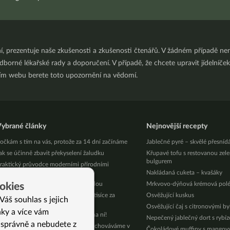
ní, prezentuje naše zkušenosti a zkušenosti čtenářů. V žádném případě 
orné lékařské rady a doporučení. V případě, že chcete upravit jídelníček 
ním webu berete toto upozornění na vědomí.
ybrané články
Nejnovější recepty
očkám s tím na vás, protože za 14 dní začínáme
Jablečné pyré – skvělé přesníd
ak se účinně zbavit překyselení žaludku
Křupavé tofu s restovanou zel
bulgurem
raktický průvodce moderními přírodními
ladidly
Nakládaná cuketa – kvašáky
ichořeřišnice – kráska s léčebnou silou
Mrkvovo-dýňová krémová pol
okies
yžovačka v Jeseníkách – ušetřete 3 tisíce za
Osvěžující kuskus
Váš souhlas s jejich
odinu!
Osvěžující čaj s citronovými b
nky a více vám
ivoká zelenina už nám roste, hurá na ní!
Nepečený jablečný dort s rybí
 správně a nebudete z
enské pubické ochlupení aneb co schováváme v
Čokoládové muffiny s mango