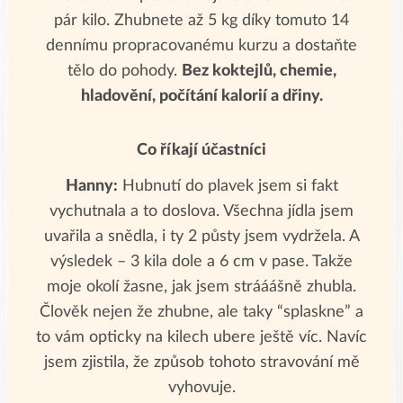
pár kilo. Zhubnete až 5 kg díky tomuto 14
dennímu propracovanému kurzu a dostaňte
tělo do pohody.
Bez koktejlů, chemie,
hladovění, počítání kalorií a dřiny.
Co říkají účastníci
Hanny:
Hubnutí do plavek jsem si fakt
vychutnala a to doslova. Všechna jídla jsem
uvařila a snědla, i ty 2 půsty jsem vydržela. A
výsledek – 3 kila dole a 6 cm v pase. Takže
moje okolí žasne, jak jsem strááášně zhubla.
Člověk nejen že zhubne, ale taky “splaskne” a
to vám opticky na kilech ubere ještě víc. Navíc
jsem zjistila, že způsob tohoto stravování mě
vyhovuje.