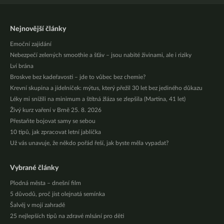
Nejnovější články
Emoční zajídání
Nebezpečí zelených smoothie a šťáv – jsou nabité živinami, ale i riziky
Lví brána
Broskve bez kadeřavosti – jde to vůbec bez chemie?
Krevní skupina a jídelníček: mýtus, který přežil 30 let bez jediného důkazu
Léky mi snížili na minimum a štítná žláza se zlepšila (Martina, 41 let)
Živý kurz vaření v Brně 25. 8. 2026
Přestaňte bojovat samy se sebou
10 tipů, jak zpracovat letní jablíčka
Už vás unavuje, že někdo pořád řeší, jak byste měla vypadat?
Vybrané články
Plodná města – dnešní film
5 důvodů, proč jíst olejnatá semínka
Šalvěj v mojí zahradě
25 nejlepších tipů na zdravé mlsání pro děti