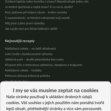
Zvýšená teplota nebo horečka z únavy? Nepodceňujte jednu věc
Je možné sportovat a nejíst maso? A co na to studie?
Proč pláčeme při krájení cibule – knižní novinka
5 superpotravin, se kterými nakopnete svůj mozek
Můj půst a jeho první výsledky
Jak využít moč pro léčení běžných obtíží
Nejnovější recepty
Nakládaná cuketa – na delší skladování
Letní nudle s bambusovými výhonky
Jablečné pyré – skvělé přesnídávky bez cukru
Křupavé tofu s restovanou zeleninou, žampiony a bulgurem
Nakládaná cuketa – kvašáky
Mrkvovo-dýňová krémová polévka
Osvěžující kuskus
Osvěžující čaj s citronovými bylinkami
I my se vás musíme zeptat na cookies
Nepečený jablečný dort s rybízem
Naše stránky používají k ukládání drobných údajů
Čokoládové muffiny s mangovým krémem
cookies. Váš souhlas s jejich použitím nám pomáhá tvořit
lepší obsah, přehlednější stránky a více vám porozumět.
Vybrané recepty