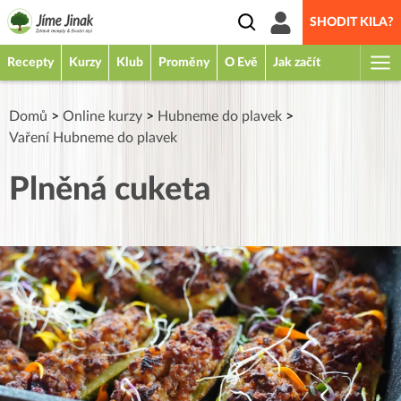
SHODIT KILA?
Recepty
Kurzy
Klub
Proměny
O Evě
Jak začít
Domů
>
Online kurzy
>
Hubneme do plavek
>
Vaření Hubneme do plavek
Plněná cuketa