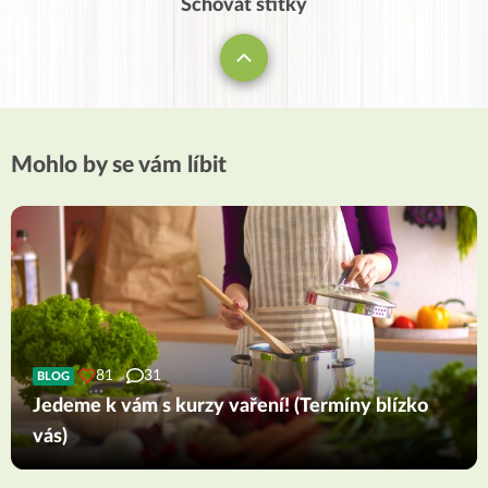
Schovat štítky
Mohlo by se vám líbit
81
31
BLOG
Jedeme k vám s kurzy vaření! (Termíny blízko
vás)