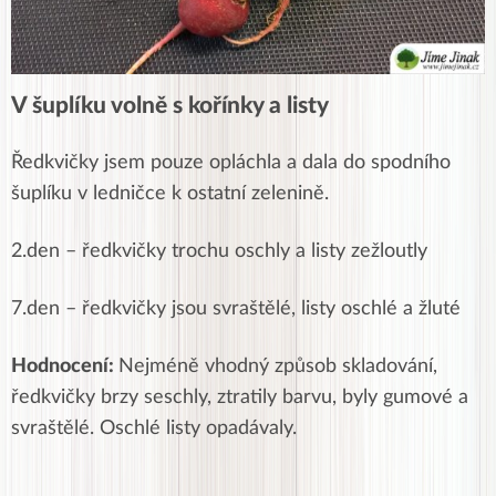
V šuplíku volně s kořínky a listy
Ředkvičky jsem pouze opláchla a dala do spodního
šuplíku v ledničce k ostatní zelenině.
2.den – ředkvičky trochu oschly a listy zežloutly
7.den –
ředkvičky jsou svraštělé, listy oschlé a žluté
Hodnocení:
Nejméně vhodný způsob skladování,
ředkvičky brzy seschly, ztratily barvu, byly gumové a
svraštělé. Oschlé listy opadávaly.