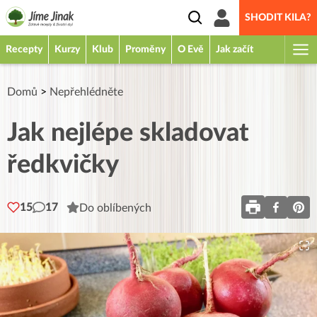
SHODIT KILA?
Recepty
Kurzy
Klub
Proměny
O Evě
Jak začít
Domů
>
Nepřehlédněte
Jak nejlépe skladovat
ředkvičky
15
17
Do oblíbených