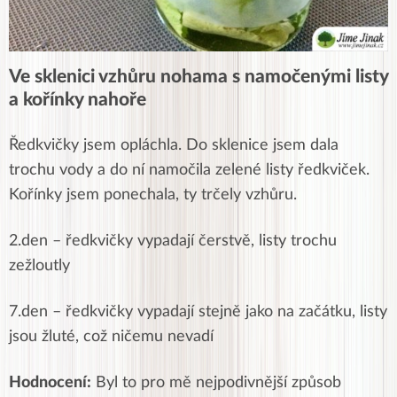
Ve sklenici vzhůru nohama s namočenými listy
a kořínky nahoře
Ředkvičky jsem opláchla. Do sklenice jsem dala
trochu vody a do ní namočila zelené listy ředkviček.
Kořínky jsem ponechala, ty trčely vzhůru.
2.den – ředkvičky vypadají čerstvě, listy trochu
zežloutly
7.den –
ředkvičky vypadají stejně jako na začátku, listy
jsou žluté, což ničemu nevadí
Hodnocení:
Byl to pro mě nejpodivnější způsob