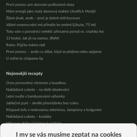
První pomoc pro sluncem poškozené vlasy
Mám energii jako malý atomový reaktor (Jindřich Motýl)
Žijem jinak, aneb – proč je dobré míti kocoura
Vážné onemocnění mě přimělo ke změně (Libuše, 75 let)
Toto vám v porodnici neřekli: přirozený porod vs. císařský řez
13 kroků: Jak jít na nemoc JINAK
Retro: Půjčky máme rádi
První pomoc – aneb co dělat, když se přejíme nebo opijeme
U zvířat to chápeme líp
Nejnovější recepty
Oves provoněný citrónem a bazalkou
Nakládaná cuketa – na delší skladování
Letní nudle s bambusovými výhonky
Jablečné pyré – skvělé přesnídávky bez cukru
Křupavé tofu s restovanou zeleninou, žampiony a bulgurem
Nakládaná cuketa – kvašáky
Mrkvovo-dýňová krémová polévka
Osvěžující kuskus
I my se vás musíme zeptat na cookies
Osvěžující čaj s citronovými bylinkami