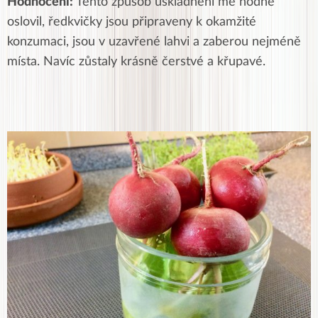
Hodnocení:
Tento způsob uskladnění mě hodně
oslovil, ředkvičky jsou připraveny k okamžité
konzumaci, jsou v uzavřené lahvi a zaberou nejméně
místa. Navíc zůstaly krásně čerstvé a křupavé.