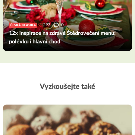
293
10
ČESKÁ KLASIKA
12x inspirace na zdravé Štědrovečení menu:
polévku i hlavní chod
Vyzkoušejte také