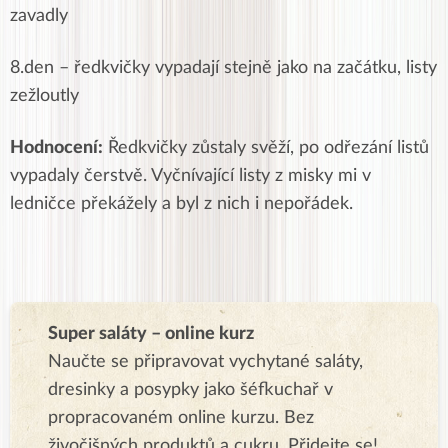
zavadly
8.den –
ředkvičky vypadají stejně jako na začátku, listy
zežloutly
Hodnocení:
Ředkvičky zůstaly svěží, po odřezání listů
vypadaly čerstvě. Vyčnívající listy z misky mi v
ledničce překážely a byl z nich i nepořádek.
Super saláty – online kurz
Naučte se připravovat vychytané saláty,
dresinky a posypky jako šéfkuchař v
propracovaném online kurzu. Bez
živočišných produktů a cukru. Přidejte se!