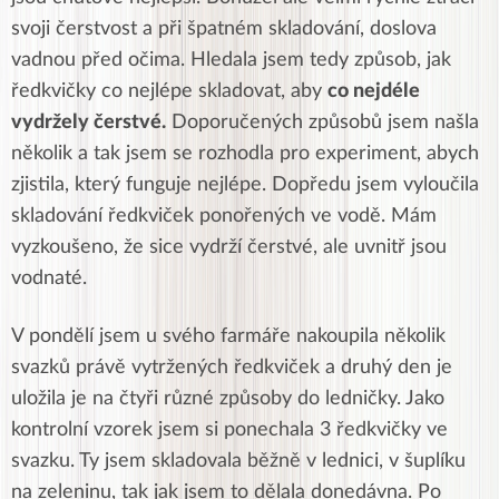
svoji čerstvost a při špatném skladování, doslova
vadnou před očima. Hledala jsem tedy způsob, jak
ředkvičky co nejlépe skladovat, aby
co nejdéle
vydržely čerstvé.
Doporučených způsobů jsem našla
několik a tak jsem se rozhodla pro experiment, abych
zjistila, který funguje nejlépe. Dopředu jsem vyloučila
skladování ředkviček ponořených ve vodě. Mám
vyzkoušeno, že sice vydrží čerstvé, ale uvnitř jsou
vodnaté.
V pondělí jsem u svého farmáře nakoupila několik
svazků právě vytržených ředkviček a druhý den je
uložila je na čtyři různé způsoby do ledničky. Jako
kontrolní vzorek jsem si ponechala 3 ředkvičky ve
svazku. Ty jsem skladovala běžně v lednici, v šuplíku
na zeleninu, tak jak jsem to dělala donedávna. Po