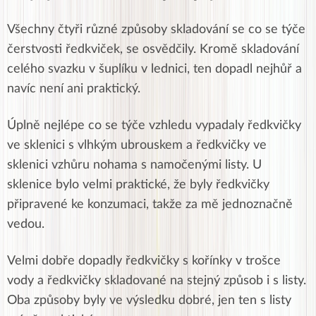
Všechny čtyři různé způsoby skladování se co se týče
čerstvosti ředkviček, se osvědčily. Kromě skladování
celého svazku v šuplíku v lednici, ten dopadl nejhůř a
navíc není ani praktický.
Úplně nejlépe co se týče vzhledu vypadaly ředkvičky
ve sklenici s vlhkým ubrouskem a ředkvičky ve
sklenici vzhůru nohama s namočenými listy. U
sklenice bylo velmi praktické, že byly ředkvičky
připravené ke konzumaci, takže za mě jednoznačně
vedou.
Velmi dobře dopadly ředkvičky s kořínky v trošce
vody a ředkvičky skladované na stejný způsob i s listy.
Oba způsoby byly ve výsledku dobré, jen ten s listy