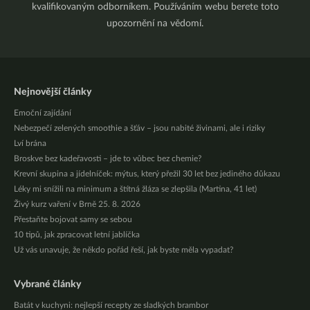
kvalifikovaným odborníkem. Používáním webu berete toto
upozornění na vědomí.
Nejnovější články
Emoční zajídání
Nebezpečí zelených smoothie a šťáv – jsou nabité živinami, ale i riziky
Lví brána
Broskve bez kadeřavosti – jde to vůbec bez chemie?
Krevní skupina a jídelníček: mýtus, který přežil 30 let bez jediného důkazu
Léky mi snížili na minimum a štítná žláza se zlepšila (Martina, 41 let)
Živý kurz vaření v Brně 25. 8. 2026
Přestaňte bojovat samy se sebou
10 tipů, jak zpracovat letní jablíčka
Už vás unavuje, že někdo pořád řeší, jak byste měla vypadat?
Vybrané články
Batát v kuchyni: nejlepší recepty ze sladkých brambor