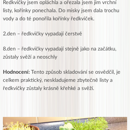
Ředkvičky jsem opláchla a ořezala jsem jim vrchní
listy, kořínky ponechala. Do misky jsem dala trochu
vody a do té ponořila kořínky ředkviček.
2.den – ředkvičky vypadají čerstvě
8.den – ředkvičky vypadají stejně jako na začátku,
zůstaly svěží a neoschly
Hodnocení:
Tento způsob skladování se osvědčil, je
celkem praktický, neskladujeme zbytečně listy a
ředkvičky zůstaly krásně křehké a svěží.