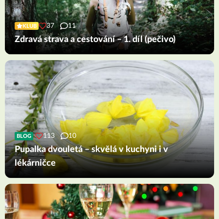
37
11
KLUB
Zdravá strava a cestování – 1. díl (pečivo)
113
10
BLOG
Pupalka dvouletá – skvělá v kuchyni i v
lékárničce