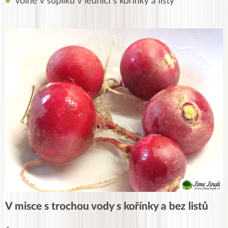
volně v šuplíku v lednici s kořínky a listy
V misce s trochou vody s kořínky a bez listů