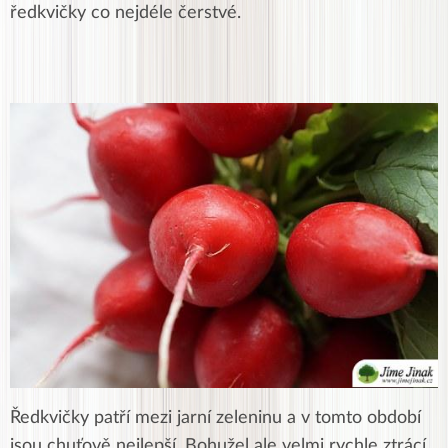
ředkvičky co nejdéle čerstvé.
Ředkvičky patří mezi jarní zeleninu a v tomto období
jsou chuťově nejlepší. Bohužel ale velmi rychle ztrácí