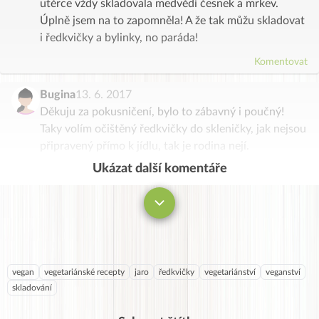
utěrce vždy skladovala medvědí česnek a mrkev.
Úplně jsem na to zapomněla! A že tak můžu skladovat
i ředkvičky a bylinky, no paráda!
Komentovat
Bugina
13. 6. 2017
Děkuju za pokusničení, bylo to zábavný i poučný!
Taky volím očištěný ředkvičky do skleničky, jak nejsou
připravený přímo k jídlu, tak je rodina nejí.
Ukázat další komentáře
Komentovat
vegan
vegetariánské recepty
jaro
ředkvičky
vegetariánství
veganství
skladování