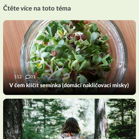
Čtěte více na toto téma
112
31
V čem klíčit semínka (domácí nakličovací misky)