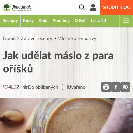
SHODIT KILA?
Recepty
Kurzy
Klub
Proměny
O Evě
Jak začít
Domů
>
Zdravé recepty
>
Mléčné alternativy
Jak udělat máslo z para
oříšků
4
2
Do oblíbených
Uvařeno