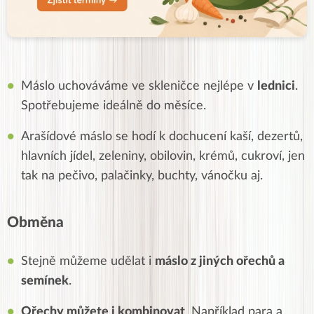
Máslo uchováváme ve skleničce nejlépe v
lednici
.
Spotřebujeme ideálně do měsíce.
Arašídové máslo se hodí k dochucení kaší, dezertů,
hlavních jídel, zeleniny, obilovin, krémů, cukroví, jen
tak na pečivo, palačinky, buchty, vánočku aj.
Obměna
Stejně můžeme udělat i
máslo z jiných ořechů a
semínek
.
Ořechy můžete i kombinovat
. Například para a