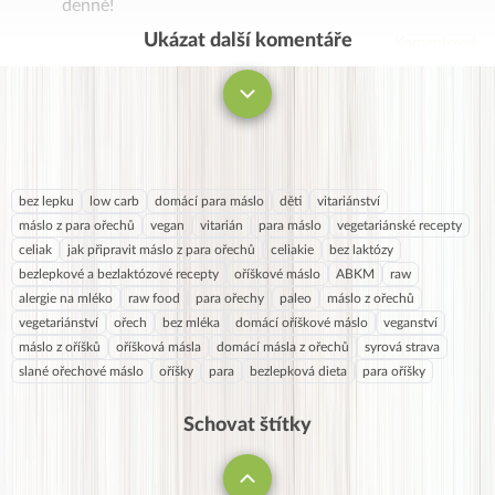
denně!
Ukázat další komentáře
Komentovat
bez lepku
low carb
domácí para máslo
děti
vitariánství
máslo z para ořechů
vegan
vitarián
para máslo
vegetariánské recepty
celiak
jak připravit máslo z para ořechů
celiakie
bez laktózy
bezlepkové a bezlaktózové recepty
oříškové máslo
ABKM
raw
alergie na mléko
raw food
para ořechy
paleo
máslo z ořechů
vegetariánství
ořech
bez mléka
domácí oříškové máslo
veganství
máslo z oříšků
oříšková másla
domácí másla z ořechů
syrová strava
slané ořechové máslo
oříšky
para
bezlepková dieta
para oříšky
Schovat štítky