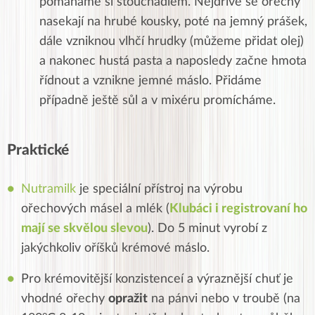
pomáháme si šťouchadlem. Nejdříve se ořechy
nasekají na hrubé kousky, poté na jemný prášek,
dále vzniknou vlhčí hrudky (můžeme přidat olej)
a nakonec hustá pasta a naposledy začne hmota
řídnout a vznikne jemné máslo. Přidáme
případně ještě sůl a v mixéru promícháme.
Praktické
Nutramilk
je speciální přístroj na výrobu
ořechových másel a mlék (
Klubáci i registrovaní ho
mají se skvělou slevou
). Do 5 minut vyrobí z
jakýchkoliv oříšků krémové máslo.
Pro krémovitější konzistenceí a výraznější chuť je
vhodné ořechy
opražit
na pánvi nebo v troubě (na