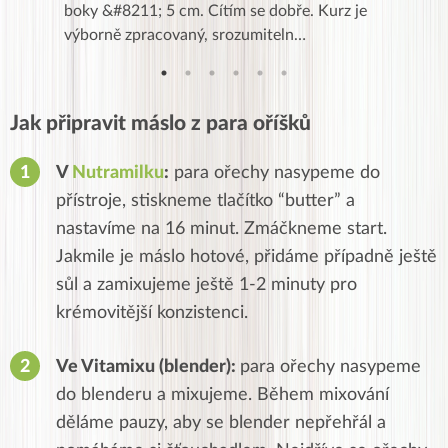
znání pro
boky &#8211; 5 cm. Cítím se dobře. Kurz je
zapadlé p
…
výborně zpracovaný, srozumiteln…
od EVY. 
Jak připravit máslo z para oříšků
V
Nutramilku
:
para ořechy nasypeme do
přístroje, stiskneme tlačítko “butter” a
nastavíme na 16 minut. Zmáčkneme start.
Jakmile je máslo hotové, přidáme případně ještě
sůl a zamixujeme ještě 1-2 minuty pro
krémovitější konzistenci.
Ve Vitamixu (blender):
para ořechy nasypeme
do blenderu a mixujeme. Během mixování
děláme pauzy, aby se blender nepřehřál a