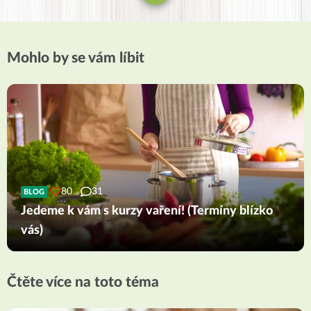
Mohlo by se vám líbit
80
31
BLOG
Jedeme k vám s kurzy vaření! (Termíny blízko
vás)
Čtěte více na toto téma