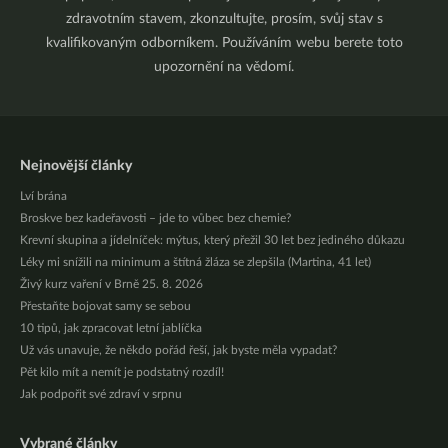
zdravotním stavem, zkonzultujte, prosím, svůj stav s
kvalifikovaným odborníkem. Používáním webu berete toto
upozornění na vědomí.
Nejnovější články
Lví brána
Broskve bez kadeřavosti – jde to vůbec bez chemie?
Krevní skupina a jídelníček: mýtus, který přežil 30 let bez jediného důkazu
Léky mi snížili na minimum a štítná žláza se zlepšila (Martina, 41 let)
Živý kurz vaření v Brně 25. 8. 2026
Přestaňte bojovat samy se sebou
10 tipů, jak zpracovat letní jablíčka
Už vás unavuje, že někdo pořád řeší, jak byste měla vypadat?
Pět kilo mít a nemít je podstatný rozdíl!
Jak podpořit své zdraví v srpnu
Vybrané články