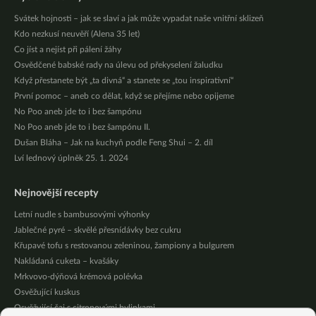
Svátek hojnosti – jak se slaví a jak může vypadat naše vnitřní sklizeň
Kdo nezkusí neuvěří (Alena 35 let)
Co jíst a nejíst při pálení žáhy
Osvědčené babské rady na úlevu od překyselení žaludku
Když přestanete být „ta divná“ a stanete se „tou inspirativní“
První pomoc – aneb co dělat, když se přejíme nebo opijeme
No Poo aneb jde to i bez šampónu
No Poo aneb jde to i bez šampónu II.
Dušan Bláha – Jak na kuchyň podle Feng Shui – 2. díl
Lví lednový úplněk 25. 1. 2024
Nejnovější recepty
Letní nudle s bambusovými výhonky
Jablečné pyré – skvělé přesnídávky bez cukru
Křupavé tofu s restovanou zeleninou, žampiony a bulgurem
Nakládaná cuketa – kvašáky
Mrkvovo-dýňová krémová polévka
Osvěžující kuskus
Osvěžující čaj s citronovými bylinkami