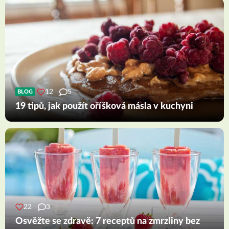
12
5
BLOG
19 tipů, jak použít oříšková másla v kuchyni
22
3
Osvěžte se zdravě: 7 receptů na zmrzliny bez