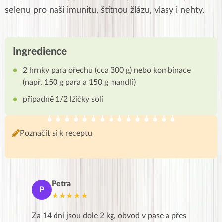
selenu pro naši imunitu, štítnou žlázu, vlasy i nehty.
Ingredience
2 hrnky para ořechů (cca 300 g) nebo kombinace
(např. 150 g para a 150 g mandlí)
případně 1/2 lžičky soli
Poznačit si k receptu
Petra
Ma
P
M
★★★★★
★
k,
Za 14 dní jsou dole 2 kg, obvod v pase a přes
Dnes jse