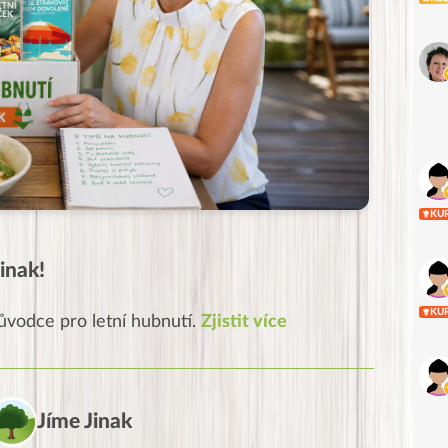
KU
inak!
KU
ůvodce pro letní hubnutí.
Zjistit více
Jíme Jinak