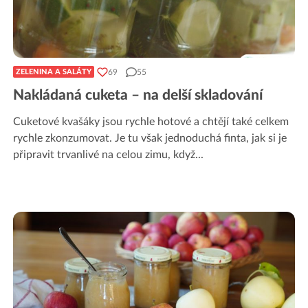
69
55
ZELENINA A SALÁTY
Nakládaná cuketa – na delší skladování
Cuketové kvašáky jsou rychle hotové a chtějí také celkem
rychle zkonzumovat. Je tu však jednoduchá finta, jak si je
připravit trvanlivé na celou zimu, když
...