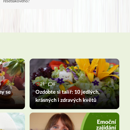
řešetlákového?
21
8
ny se
Ozdobte si talíř: 10 jedlých,
krásných i zdravých květů