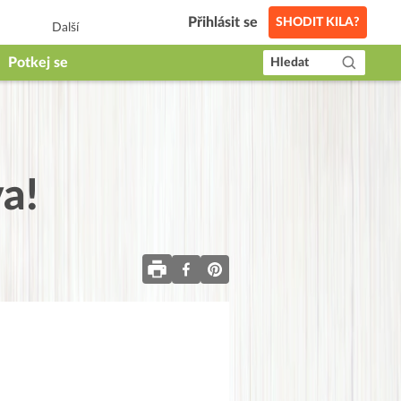
Přihlásit se
SHODIT KILA?
Další
Potkej se
Hledat
va!