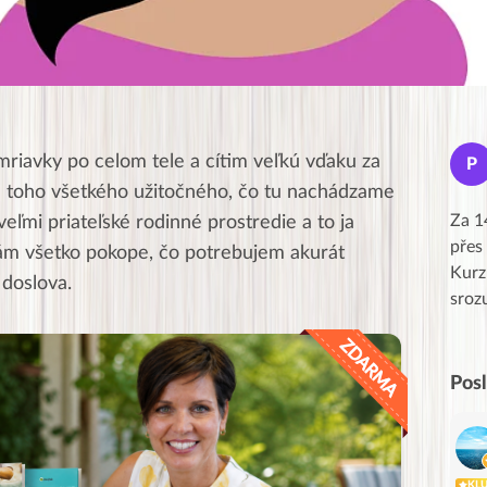
Jana
riavky po celom tele a cítim veľkú vďaku za
J
P
★★★★★
m toho všetkého užitočného, čo tu nachádzame
Moc Vám všem děkuji za krásný pátek,
Za 1
eľmi priateľské rodinné prostredie a to ja
obzvlášť velké poděkování, obdiv a
přes
ám všetko pokope, čo potrebujem akurát
uznání pro hlavní dvojici Peťa a Gábi!! 👏
Kurz
 doslova.
Posílá…
sroz
Pos
KL