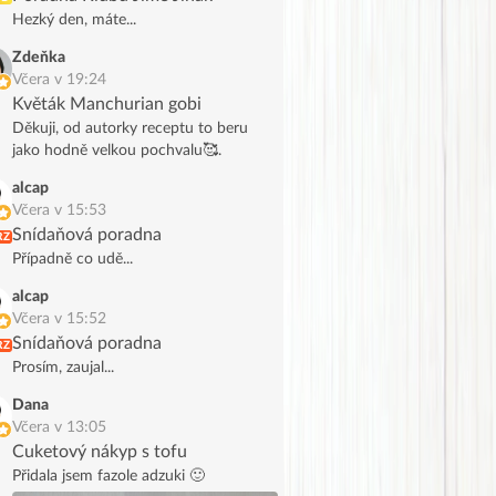
Hezký den, máte...
Zdeňka
Včera v 19:24
Květák Manchurian gobi
Děkuji, od autorky receptu to beru
jako hodně velkou pochvalu🥰.
alcap
Včera v 15:53
Snídaňová poradna
RZ
Případně co udě...
alcap
Včera v 15:52
Snídaňová poradna
RZ
Prosím, zaujal...
Dana
Včera v 13:05
Cuketový nákyp s tofu
Přidala jsem fazole adzuki 🙂