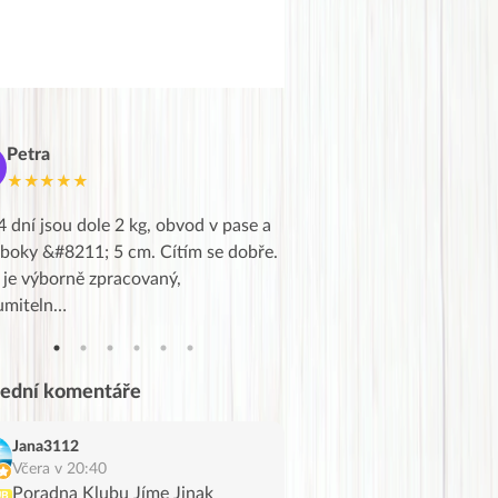
Petra
Marie
M
★★★★★
★★★★★
4 dní jsou dole 2 kg, obvod v pase a
Dnes jsem to konečně vytáh
 boky &#8211; 5 cm. Cítím se dobře.
zapadlé pošty a poslechla j
 je výborně zpracovaný,
videa od EVY. Koho by nepř
umiteln…
tahl…
lední komentáře
Jana3112
Včera v 20:40
Poradna Klubu Jíme Jinak
UB