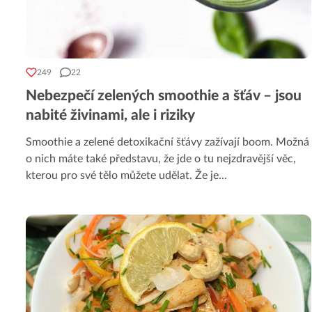
249
22
Nebezpečí zelených smoothie a šťáv – jsou
nabité živinami, ale i riziky
Smoothie a zelené detoxikační šťávy zažívají boom. Možná
o nich máte také představu, že jde o tu nejzdravější věc,
kterou pro své tělo můžete udělat. Že je
...