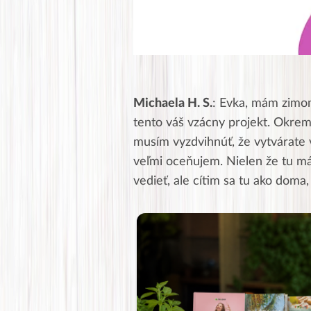
Michaela H. S.
: Evka, mám zimom
tento váš vzácny projekt. Okre
musím vyzdvihnúť, že vytvárate v
veľmi oceňujem. Nielen že tu m
vedieť, ale cítim sa tu ako doma,