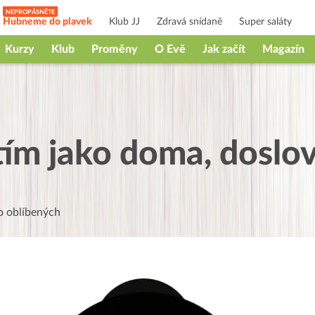
Hubneme do plavek
Klub JJ
Zdravá snídaně
Super saláty
Kurzy
Klub
Proměny
O Evě
Jak začít
Magazín
ítím jako doma, doslo
 oblíbených