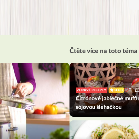
Čtěte více na toto téma
0
ZDRAVÉ RECEPTY
KLUB
Citrónové jablečné muffi
sójovou šlehačkou