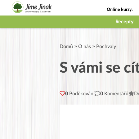
Online kurzy:
Jak na babičky
Recepty
Domů
>
O nás
>
Pochvaly
S vámi se c
0
Poděkování
0
Komentářů
Do