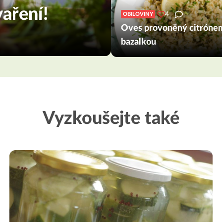
aření!
4
OBILOVINY
Oves provoněný citróne
bazalkou
Vyzkoušejte také