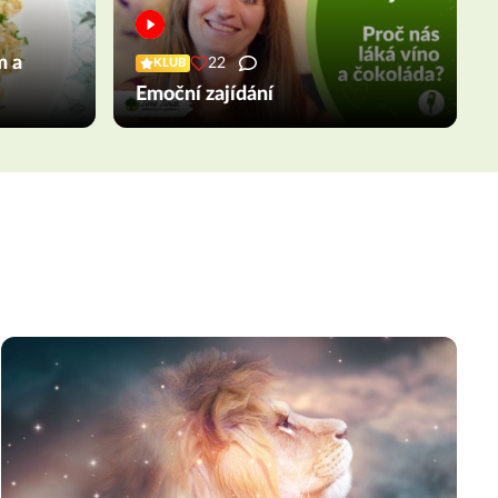
m a
22
KLUB
Emoční zajídání