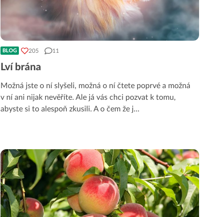
205
11
BLOG
Lví brána
Možná jste o ní slyšeli, možná o ní čtete poprvé a možná
v ní ani nijak nevěříte. Ale já vás chci pozvat k tomu,
abyste si to alespoň zkusili. A o čem že j
...