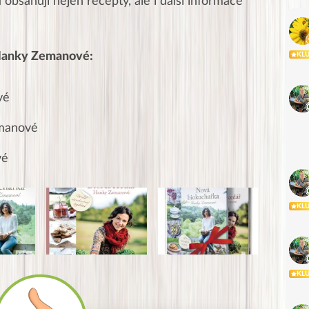
obsahují nejen recepty, ale i další informace
Hanky Zemanové:
KL
vé
manové
vé
KL
KL