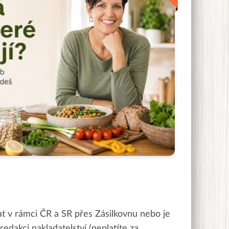
at v rámci ČR a SR přes Zásilkovnu nebo je
dakci nakladatelství (neplatíte za