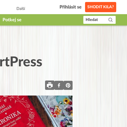
Přihlásit se
SHODIT KILA?
Další
Potkej se
Hledat
rtPress