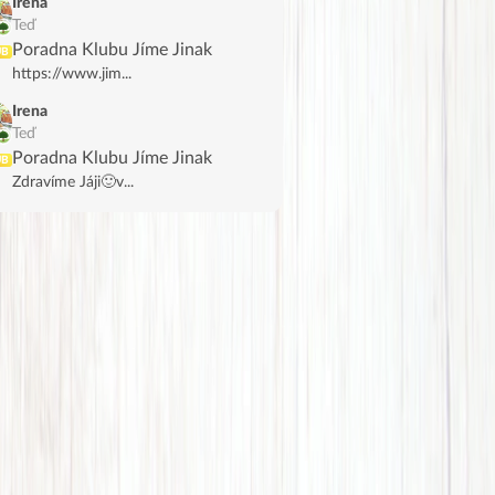
Irena
Teď
Poradna Klubu Jíme Jinak
UB
https://www.jim...
Irena
Teď
Poradna Klubu Jíme Jinak
UB
Zdravíme Jáji🙂v...