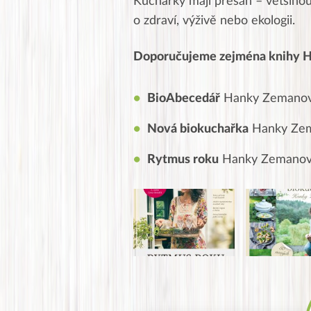
Kuchařky mají přesah – většinou 
o zdraví, výživě nebo ekologii.
Doporučujeme zejména knihy 
BioAbecedář
Hanky Zemano
Nová biokuchařka
Hanky Ze
Rytmus roku
Hanky Zemano