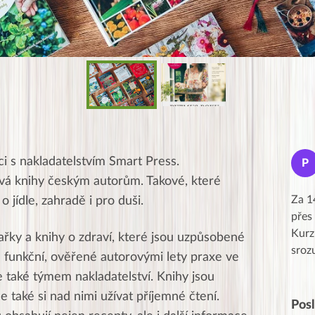
Jana
i s nakladatelstvím Smart Press.
J
P
★★★★★
ává knihy českým autorům. Takové, které
Moc Vám všem děkuji za krásný pátek,
Za 1
o jídle, zahradě i pro duši.
obzvlášť velké poděkování, obdiv a
přes
uznání pro hlavní dvojici Peťa a Gábi!! 👏
Kurz
řky a knihy o zdraví, které jsou uzpůsobené
Posílá…
sroz
 funkční, ověřené autorovými lety praxe ve
le také týmem nakladatelství. Knihy jsou
e také si nad nimi užívat příjemné čtení.
Pos