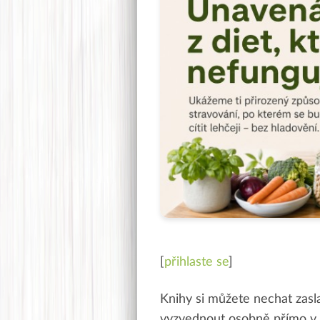
[
přihlaste se
]
Knihy si můžete nechat zasl
vyzvednout osobně přímo v re