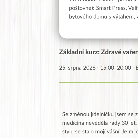
poštovné): Smart Press, Velf
bytového domu s výtahem, v
Základní kurz: Zdravé vaření
25. srpna 2026 · 15:00–20:00 ·
Se změnou jídelníčku jsem se zb
medicína nevěděla rady 30 let. J
stylu se stalo mojí vášní. Je m