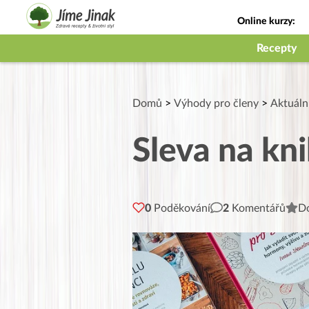
Online kurzy:
Jak na babičky
Recepty
Domů
>
Výhody pro členy
>
Aktuáln
Sleva na kn
0
Poděkování
2
Komentářů
Do