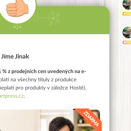
KL
KL
 Jíme Jinak
1 % z prodejních cen uvedených na e-
platí na všechny tituly z produkce
neplatí pro produkty v záložce Hosté
).
tpress.cz
.