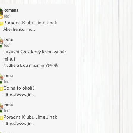
Romana
Teď
Poradna Klubu Jíme Jinak
UB
Ahoj Irenko, mo...
Irena
Teď
Luxusní švestkový krém za pár
minut
Nádhera Lidu mňamm 😋💚🤩
Irena
Teď
Co na to okolí?
UB
https://www.jim...
Irena
Teď
Poradna Klubu Jíme Jinak
UB
https://www.jim...