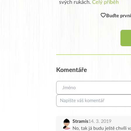
svých rukách.
Celý příběh
Buďte první
Komentáře
Stramis
14. 3. 2019
No, tak já budu ještě chvíli 