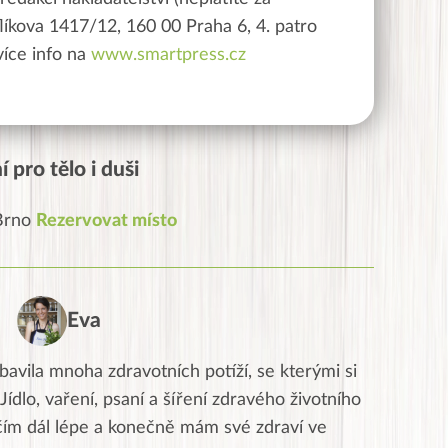
líkova 1417/12, 160 00 Praha 6, 4. patro
íce info na
www.smartpress.cz
 pro tělo i duši
 Brno
Rezervovat místo
Eva
avila mnoha zdravotních potíží, se kterými si
ídlo, vaření, psaní a šíření zdravého životního
i čím dál lépe a konečně mám své zdraví ve