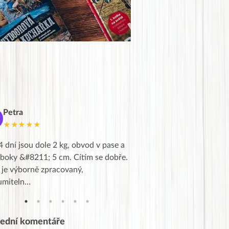
Petra
Marie
M
★★★★★
★★★★★
4 dní jsou dole 2 kg, obvod v pase a
Dnes jsem to konečně vytáh
 boky &#8211; 5 cm. Cítím se dobře.
zapadlé pošty a poslechla j
 je výborně zpracovaný,
videa od EVY. Koho by nepř
umiteln…
tahl…
lední komentáře