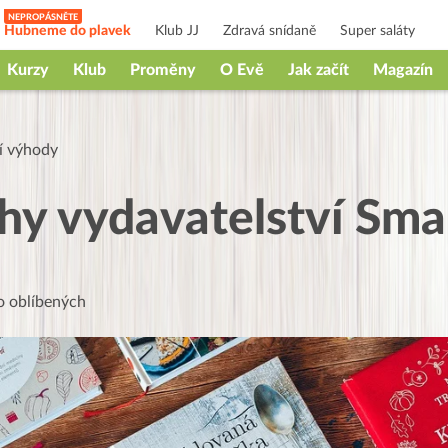
Hubneme do plavek
Klub JJ
Zdravá snídaně
Super saláty
Kurzy
Klub
Proměny
O Evě
Jak začít
Magazín
í výhody
ihy vydavatelství Sma
 oblíbených