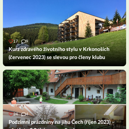
17
9
Kurz zdravého životního stylu v Krkonoších
(červenec 2023) se slevou pro členy klubu
24
4
Podzimní prázdniny na jihu Čech (říjen 2023) –