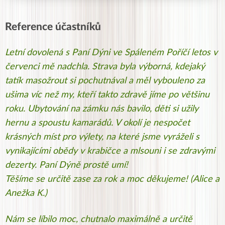
Reference účastníků
Letní dovolená s Paní Dýni ve Spáleném Poříčí letos v
červenci mě nadchla. Strava byla výborná, kdejaký
tatík masožrout si pochutnával a měl vybouleno za
ušima víc než my, kteří takto zdravě jíme po většinu
roku. Ubytování na zámku nás bavilo, děti si užily
hernu a spoustu kamarádů. V okolí je nespočet
krásných míst pro výlety, na které jsme vyráželi s
vynikajícími obědy v krabičce a mlsouni i se zdravými
dezerty. Paní Dýně prostě umí!
Těšíme se určitě zase za rok a moc děkujeme! (Alice a
Anežka K.)
Nám se líbilo moc, chutnalo maximálně a určitě