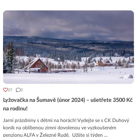
27
2
Lyžovačka na Šumavě (únor 2024) – ušetřete 3500 Kč
na rodinu!
Jarní prázdniny s dětmi na horách! Vydejte se s CK Duhový
koník na oblíbenou zimní dovolenou ve vyzkoušeném
penzionu ALFA v Železné Rudě. Užijte si týden
...