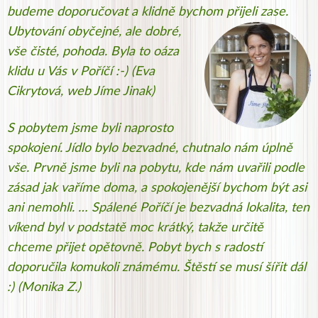
budeme doporučovat a klidně bychom přijeli zase.
Ubytování obyčejné,
ale dobré,
vše čisté, pohoda. Byla to oáza
klidu u Vás v Poříčí :-) (Eva
Cikrytová, web Jíme Jinak)
S pobytem jsme byli naprosto
spokojení. Jídlo bylo bezvadné, chutnalo nám úplně
vše. Prvně jsme byli na pobytu, kde nám uvařili podle
zásad jak vaříme doma, a spokojenější bychom být asi
ani nemohli. … Spálené Poříčí je bezvadná lokalita, ten
víkend byl v podstatě moc krátký, takže určitě
chceme přijet opětovně. Pobyt bych s radostí
doporučila komukoli známému. Štěstí se musí šířit dál
:) (
Monika Z.)