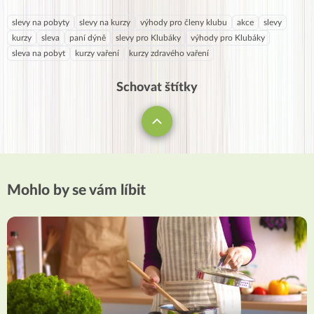
slevy na pobyty
slevy na kurzy
výhody pro členy klubu
akce
slevy
kurzy
sleva
paní dýně
slevy pro Klubáky
výhody pro Klubáky
sleva na pobyt
kurzy vaření
kurzy zdravého vaření
Schovat štítky
Mohlo by se vám líbit