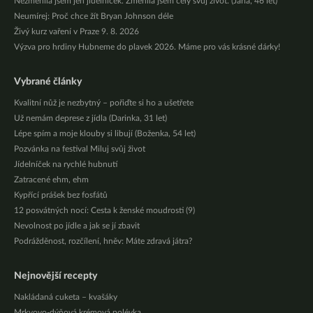
Nezměnila jsem jen jídelníček. Změnila jsem celý svůj život. (Jana, 46 let)
Neumírej: Proč chce žít Bryan Johnson déle
Živý kurz vaření v Praze 9. 8. 2026
Výzva pro hrdiny Hubneme do plavek 2026. Máme pro vás krásné dárky!
Vybrané články
Kvalitní nůž je nezbytný – pořiďte si ho a ušetřete
Už nemám deprese z jídla (Darinka, 31 let)
Lépe spím a moje klouby si libují (Boženka, 54 let)
Pozvánka na festival Miluj svůj život
Jídelníček na rychlé hubnutí
Zatracené ehm, ehm
Kypřící prášek bez fosfátů
12 posvátných nocí: Cesta k ženské moudrosti (9)
Nevolnost po jídle a jak se jí zbavit
Podrážděnost, rozčílení, hněv: Máte zdravá játra?
Nejnovější recepty
Nakládaná cuketa – kvašáky
Mrkvovo-dýňová krémová polévka