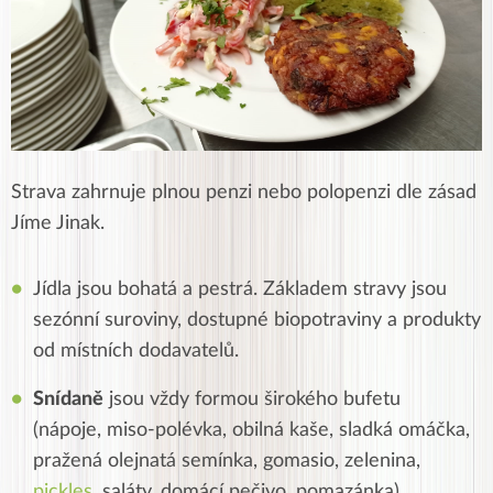
Strava zahrnuje plnou penzi nebo polopenzi dle zásad
Jíme Jinak.
Jídla jsou bohatá a pestrá. Základem stravy jsou
sezónní suroviny, dostupné biopotraviny a produkty
od místních dodavatelů.
Snídaně
jsou vždy formou širokého bufetu
(nápoje, miso-polévka, obilná kaše, sladká omáčka,
pražená olejnatá semínka, gomasio, zelenina,
pickles
, saláty, domácí pečivo, pomazánka).