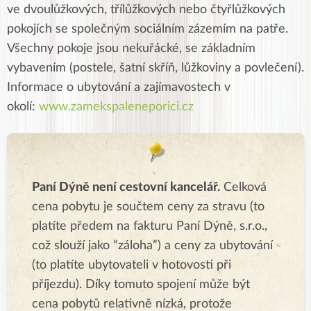
ve dvoulůžkových, třílůžkových nebo čtyřlůžkových
pokojích se společným sociálním zázemím na patře.
Všechny pokoje jsou nekuřácké, se základním
vybavením (postele, šatní skříň, lůžkoviny a povlečení).
Informace o ubytování a zajímavostech v
okolí:
www.zamekspaleneporici.cz
Paní Dýně není cestovní kancelář.
Celková
cena pobytu je součtem ceny za stravu (to
platíte předem na fakturu Paní Dýně, s.r.o.,
což slouží jako “záloha”) a ceny za ubytování
(to platíte ubytovateli v hotovosti při
příjezdu). Díky tomuto spojení může být
cena pobytů relativně nízká, protože