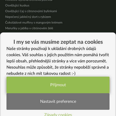
Osvěžující kuskus
Osvěžující čaj s citronovými bylinkami
Nepečený jablečný dort s rybízem
Čokoládové muffiny s mangovým krémem
Meruňky a jablka v citrónovém želé
Krémová zeleninová polévka s koprem a vločkami
Celozrnná rýže basmati se zeleninou
I my se vás musíme zeptat na cookies
Citrónové muffiny s borůvkovým krémem
Naše stránky používají k ukládání drobných údajů
cookies. Váš souhlas s jejich použitím nám pomáhá tvořit
Vybrané recepty
lepší obsah, přehlednější stránky a více vám porozumět.
Paccheri s cuketou a bazalkovým olejem
Nesouhlas může způsobit, že stránky nepoběží správně a
Obědová HIT “bramboračka”
nebudete z nich mít takovou radost :-)
Presovaný salát s mrkví a brokolicí
Jak připravit domácí ovocnou čajovou směs (recept)
Přijmout
Funkční nastavení potřebujeme (vždy
Online vaření: Tempehová polévka, cizrnovo-dýňová omáčka, jáhly s
kroupami a napařená zelenina
aktivní)
Bounty puding
Nastavit preference
Dušená jarní zelenina s klíčky
Jarní miso polévka s řasou Wakame
Zásady cookies
Statistiky pro lepší obsah
Čaj z hruškových slupek