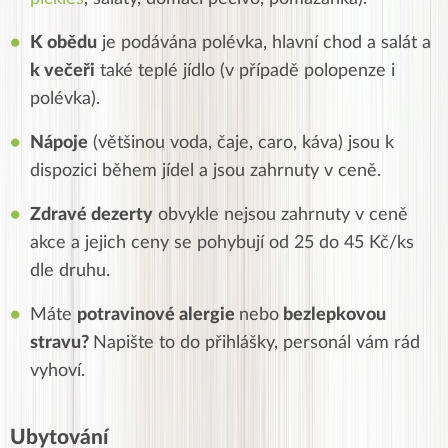
K obědu
je podávána polévka, hlavní chod a salát a
k večeři
také teplé jídlo (v případě polopenze i
polévka).
Nápoje
(většinou voda, čaje, caro, káva)
jsou k
dispozici během jídel a jsou zahrnuty v ceně.
Zdravé dezerty
obvykle nejsou zahrnuty v ceně
akce a jejich ceny se pohybují od 25 do 45 Kč/ks
dle druhu.
Máte
potravinové alergie
nebo
bezlepkovou
stravu?
Napište to do přihlášky, personál vám rád
vyhoví.
Ubytování