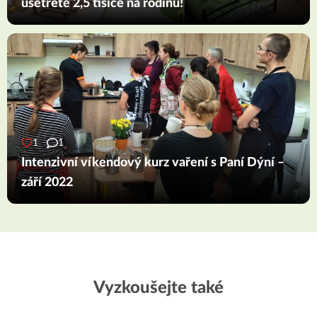
ušetřete 2,5 tisíce na rodinu!
1
1
Intenzivní víkendový kurz vaření s Paní Dýní –
září 2022
Vyzkoušejte také