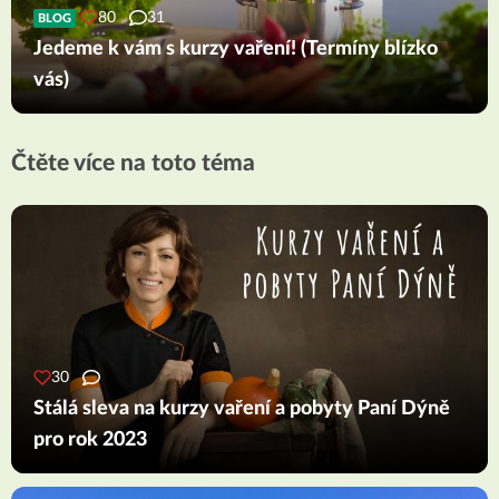
80
31
BLOG
Jedeme k vám s kurzy vaření! (Termíny blízko
vás)
Čtěte více na toto téma
30
Stálá sleva na kurzy vaření a pobyty Paní Dýně
pro rok 2023