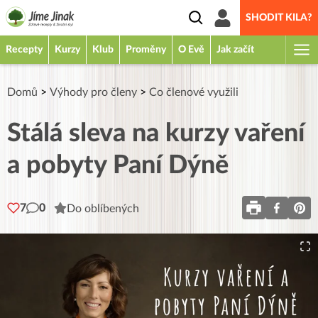
SHODIT KILA?
Recepty
Kurzy
Klub
Proměny
O Evě
Jak začít
Domů
>
Výhody pro členy
>
Co členové využili
Stálá sleva na kurzy vaření
a pobyty Paní Dýně
7
0
Do oblíbených