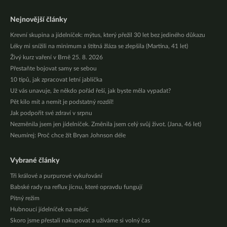
Nejnovější články
Krevní skupina a jídelníček: mýtus, který přežil 30 let bez jediného důkazu
Léky mi snížili na minimum a štítná žláza se zlepšila (Martina, 41 let)
Živý kurz vaření v Brně 25. 8. 2026
Přestaňte bojovat samy se sebou
10 tipů, jak zpracovat letní jablíčka
Už vás unavuje, že někdo pořád řeší, jak byste měla vypadat?
Pět kilo mít a nemít je podstatný rozdíl!
Jak podpořit své zdraví v srpnu
Nezměnila jsem jen jídelníček. Změnila jsem celý svůj život. (Jana, 46 let)
Neumírej: Proč chce žít Bryan Johnson déle
Vybrané články
Tři králové a purpurové vykuřování
Babské rady na reflux jícnu, které opravdu fungují
Pitný režim
Hubnoucí jídelníček na měsíc
Skoro jsme přestali nakupovat a užíváme si volný čas