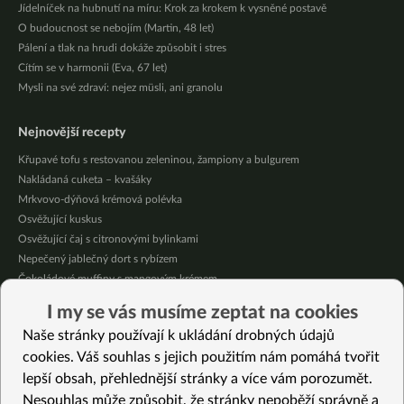
Jídelníček na hubnutí na míru: Krok za krokem k vysněné postavě
O budoucnost se nebojím (Martin, 48 let)
Pálení a tlak na hrudi dokáže způsobit i stres
Cítím se v harmonii (Eva, 67 let)
Mysli na své zdraví: nejez müsli, ani granolu
Nejnovější recepty
Křupavé tofu s restovanou zeleninou, žampiony a bulgurem
Nakládaná cuketa – kvašáky
Mrkvovo-dýňová krémová polévka
Osvěžující kuskus
Osvěžující čaj s citronovými bylinkami
Nepečený jablečný dort s rybízem
Čokoládové muffiny s mangovým krémem
Meruňky a jablka v citrónovém želé
I my se vás musíme zeptat na cookies
Krémová zeleninová polévka s koprem a vločkami
Naše stránky používají k ukládání drobných údajů
Celozrnná rýže basmati se zeleninou
cookies. Váš souhlas s jejich použitím nám pomáhá tvořit
lepší obsah, přehlednější stránky a více vám porozumět.
Vybrané recepty
Nesouhlas může způsobit, že stránky nepoběží správně a