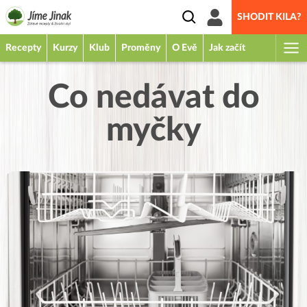
SHODIT KILA?
Recepty
Kurzy
Klub
Proměny
O Evě
Jak začít
Co nedávat do
myčky