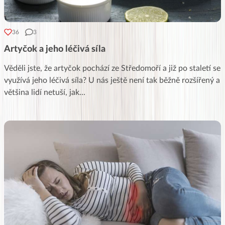
36
3
Artyčok a jeho léčivá síla
Věděli jste, že artyčok pochází ze Středomoří a již po staletí se
využívá jeho léčivá síla? U nás ještě není tak běžně rozšířený a
většina lidí netuší, jak
...