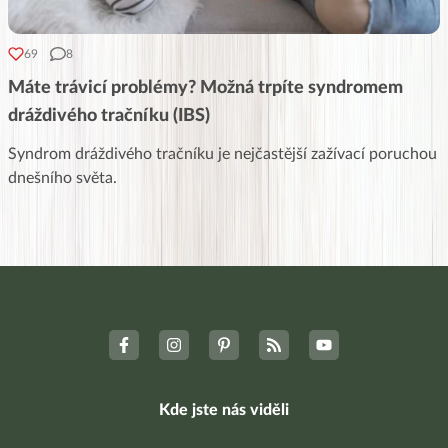
69
8
Máte trávicí problémy? Možná trpíte syndromem
dráždivého tračníku (IBS)
Syndrom dráždivého tračníku je nejčastější zažívací poruchou
dnešního světa.
Kde jste nás viděli