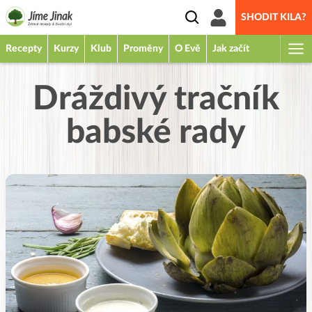
SHODIT KILA?
Recepty
Kurzy
Klub
Proměny
O Evě
Jak začít
Dráždivý tračník
babské rady