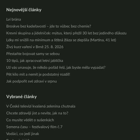
Nejnovější články
Lví brána
Broskve bez kadeřavosti – jde to vůbec bez chemie?
Krevní skupina a jídelníček: mýtus, který přežil 30 let bez jediného důkazu
Léky mi snížili na minimum a štítná žláza se zlepšila (Martina, 41 let)
Živý kurz vaření v Brně 25. 8. 2026
Přestaňte bojovat samy se sebou
10 tipů, jak zpracovat letní jablíčka
Už vás unavuje, že někdo pořád řeší, jak byste měla vypadat?
Pět kilo mít a nemít je podstatný rozdíl!
Jak podpořit své zdraví v srpnu
Vybrané články
V České televizi kvašená zelenina chutnala
Chcete zdravěji jíst a nevíte, jak na to?
Co musíte vědět o sušenkách
Semena času – festivalový film č.7
Vodáci, co jedí jinak