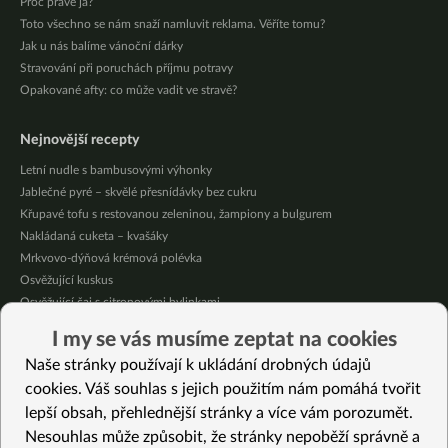
Proč právě já?
Toto všechno se nám snaží namluvit reklama. Věříte tomu?
Jak u nás balíme vánoční dárky
Stravování při poruchách příjmu potravy
Opakované afty: co může vadit ve stravě?
Nejnovější recepty
Letní nudle s bambusovými výhonky
Jablečné pyré – skvělé přesnídávky bez cukru
Křupavé tofu s restovanou zeleninou, žampiony a bulgurem
Nakládaná cuketa – kvašáky
Mrkvovo-dýňová krémová polévka
Osvěžující kuskus
Osvěžující čaj s citronovými bylinkami
Nepečený jablečný dort s rybízem
I my se vás musíme zeptat na cookies
Čokoládové muffiny s mangovým krémem
Naše stránky používají k ukládání drobných údajů
Meruňky a jablka v citrónovém želé
cookies. Váš souhlas s jejich použitím nám pomáhá tvořit
lepší obsah, přehlednější stránky a více vám porozumět.
Vybrané recepty
Nesouhlas může způsobit, že stránky nepoběží správně a