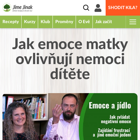
SHODIT KILA?
Recepty
Kurzy
Klub
Proměny
O Evě
Jak začít
Jak emoce matky
ovlivňují nemoci
dítěte