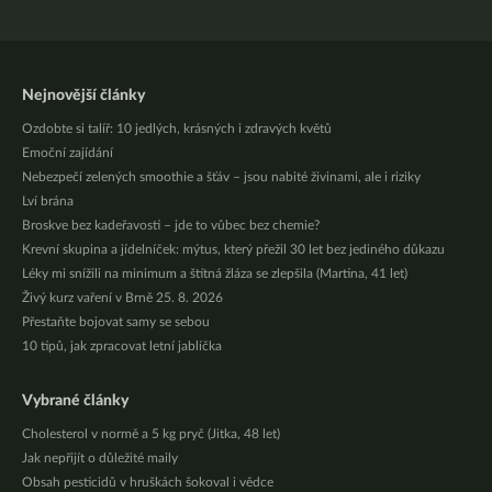
Nejnovější články
Ozdobte si talíř: 10 jedlých, krásných i zdravých květů
Emoční zajídání
Nebezpečí zelených smoothie a šťáv – jsou nabité živinami, ale i riziky
Lví brána
Broskve bez kadeřavosti – jde to vůbec bez chemie?
Krevní skupina a jídelníček: mýtus, který přežil 30 let bez jediného důkazu
Léky mi snížili na minimum a štítná žláza se zlepšila (Martina, 41 let)
Živý kurz vaření v Brně 25. 8. 2026
Přestaňte bojovat samy se sebou
10 tipů, jak zpracovat letní jablíčka
Vybrané články
Cholesterol v normě a 5 kg pryč (Jitka, 48 let)
Jak nepřijít o důležité maily
Obsah pesticidů v hruškách šokoval i vědce