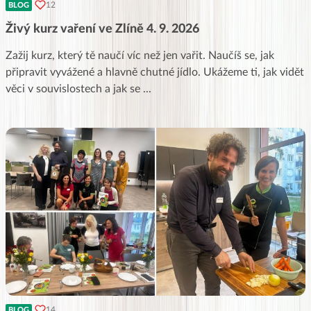
12
BLOG
Živý kurz vaření ve Zlíně 4. 9. 2026
Zažij kurz, který tě naučí víc než jen vařit. Naučíš se, jak
připravit vyvážené a hlavně chutné jídlo. Ukážeme ti, jak vidět
věci v souvislostech a jak se
...
14
BLOG