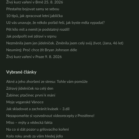
Živý kurz vaření v Brně 25. 8. 2026
Přestaňte bojovat samy se sebou
10 tipů, jak zpracovat letní jablíčka
Už vás unavuje, že někdo pořád řeší, jak byste měla vypadat?
Pět kilo mít a nemít je podstatný rozdíl!
Jak podpořit své zdraví v srpnu
Nezměnila jsem jen jídelníček. Změnila jsem celý svůj život. (Jana, 46 let)
Neumírej: Proč chce žít Bryan Johnson déle
Živý kurz vaření v Praze 9. 8. 2026
Vybrané články
Akné a jeho zhoršení ze stresu: Tohle vám pomůže
Zdravý jídelníček na celý den
Žabinec ptačinec první k mání
Moje veganské Vánoce
Jak skladovat a zachránit kvásek – 3.díl
Nezapomeňte si vyzvednout videorecepty z Prostřeno!
Miso – mýty a vědecká fakta
Na co si dát pozor u grilovacího koření
Kolo roku aneb za vším hledej jídlo