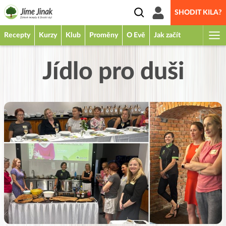
SHODIT KILA?
Recepty
Kurzy
Klub
Proměny
O Evě
Jak začít
Jídlo pro duši