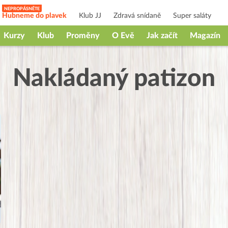
Hubneme do plavek
Klub JJ
Zdravá snídaně
Super saláty
Kurzy
Klub
Proměny
O Evě
Jak začít
Magazín
Nakládaný patizon