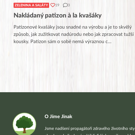
19
3
ZELENINA A SALÁTY
Nakládaný patizon à la kvašáky
Patizonové kvašáky jsou snadné na výrobu a je to skvělý
způsob, jak zužitkovat nadúrodu nebo jak zpracovat tužší
kousky. Patizon sám o sobě nemá výraznou c
...
O Jíme Jinak
Jsme nadšení propagátoři zdravého životního styl