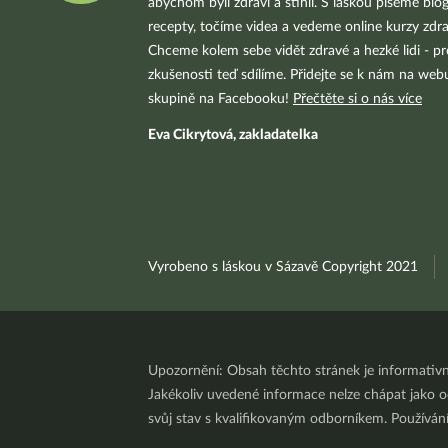
abychom byli zdraví a štíhlí. S láskou píšeme blo
recepty, točíme videa a vedeme online kurzy zdra
Chceme kolem sebe vidět zdravé a hezké lidi - pr
zkušenosti teď sdílíme. Přidejte se k nám na we
skupině na Facebooku!
Přečtěte si o nás více
Eva Cikrytová, zakladatelka
Vyrobeno s láskou v Sázavě Copyright 2021
Upozornění: Obsah těchto stránek je informativ
Jakékoliv uvedené informace nelze chápat jako odb
svůj stav s kvalifikovaným odborníkem. Používá