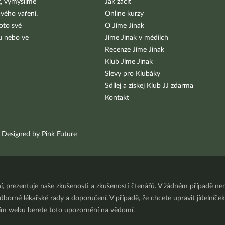
g, vymýšlíme
Jak začít
vého vaření.
Online kurzy
oto své
O Jíme Jinak
bu nebo ve
Jíme Jinak v médiích
Recenze Jíme Jinak
Klub Jíme Jinak
Slevy pro Klubáky
Sdílej a získej Klub JJ zdarma
Kontakt
Designed by Pink Future
ní, prezentuje naše zkušenosti a zkušenosti čtenářů. V žádném případě 
orné lékařské rady a doporučení. V případě, že chcete upravit jídelníček 
ním webu berete toto upozornění na vědomí.