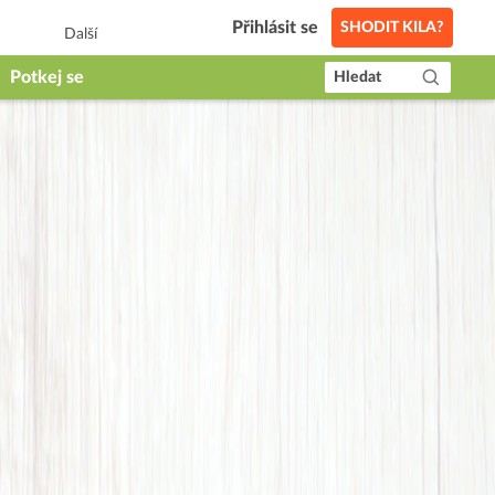
Přihlásit se
SHODIT KILA?
Další
Potkej se
Hledat