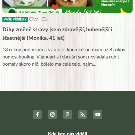
29
3
VAŠE PŘÍBĚHY
Díky změně stravy jsem zdravější, hubenější i
šťastnější (Monika, 41 let)
13 rokov podnikám a s autistickou dcérou mám už 8 rokov
homeschooling. V januári a februári som nevládala robiť
pomaly skoro nič, bolelo ma celé telo, najm
...
Kde jste nás viděli