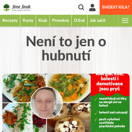
SHODIT KILA?
Recepty
Kurzy
Klub
Proměny
O Evě
Jak začít
Není to jen o
hubnutí