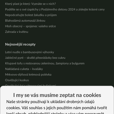
Který plast je který: Vyznáte se v nich?
Podělte se o své úspěchy z Podzimního detoxu 2024 a získejte krásné ceny
Nepodceňujte bolest žaludku a průjem
Blahodárná automasáž žínkou
Hloh obecný – spojenec vašeho srdce
Zahrada v květnu
Nejnovější recepty
Letní nudle s bambusovými výhonky
Jablečné pyré – skvělé přesnídávky bez cukru
Křupavé tofu s restovanou zeleninou, žampiony a bulgurem
Nakládaná cuketa – kvašáky
Mrkvovo-dýňová krémová polévka
Osvěžující kuskus
Osvěžující čaj s citronovými bylinkami
Nepečený jablečný dort s rybízem
I my se vás musíme zeptat na cookies
Čokoládové muffiny s mangovým krémem
Naše stránky používají k ukládání drobných údajů
Meruňky a jablka v citrónovém želé
cookies. Váš souhlas s jejich použitím nám pomáhá tvořit