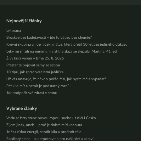
Nejnovější články
Lví brána
Broskve bez kadeřavosti – jde to vůbec bez chemie?
Krevní skupina a jídelníček: mýtus, který přežil 30 let bez jediného důkazu
Léky mi snížili na minimum a štítná žláza se zlepšila (Martina, 41 let)
Živý kurz vaření v Brně 25. 8. 2026
Přestaňte bojovat samy se sebou
10 tipů, jak zpracovat letní jablíčka
Už vás unavuje, že někdo pořád řeší, jak byste měla vypadat?
Pět kilo mít a nemít je podstatný rozdíl!
Jak podpořit své zdraví v srpnu
Vybrané články
Voda se brzy stane novou ropou: sucho už ničí i Česko
Žijem jinak, aneb – proč je dobré míti kocoura
Je čas získat energii, shodit kila a pročistit tělo
Řapíkatý celer – superpotravina pro naši pleť a zdraví