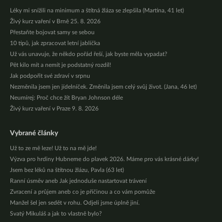
Léky mi snížili na minimum a štítná žláza se zlepšila (Martina, 41 let)
Živý kurz vaření v Brně 25. 8. 2026
Přestaňte bojovat samy se sebou
10 tipů, jak zpracovat letní jablíčka
Už vás unavuje, že někdo pořád řeší, jak byste měla vypadat?
Pět kilo mít a nemít je podstatný rozdíl!
Jak podpořit své zdraví v srpnu
Nezměnila jsem jen jídelníček. Změnila jsem celý svůj život. (Jana, 46 let)
Neumírej: Proč chce žít Bryan Johnson déle
Živý kurz vaření v Praze 9. 8. 2026
Vybrané články
Už to ze mě leze! Už to na mě jde!
Výzva pro hrdiny Hubneme do plavek 2026. Máme pro vás krásné dárky!
Jsem bez léků na štítnou žlázu, Pavla (63 let)
Ranní úsměv aneb Jak jednoduše nastartovat trávení
Zvracení a průjem aneb co je příčinou a co vám pomůže
Manžel šel jen sedět v rohu. Odjeli jsme úplně jiní.
Svatý Mikuláš a jak to vlastně bylo?