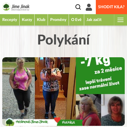
SHODIT KILA?
Recepty
Kurzy
Klub
Proměny
O Evě
Jak začít
Polykání