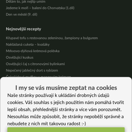
Dělám to, jak nejlíp umím
Jedeme k moři – balení do Chorvatska (1.díl)
Den ve městě (9. díl)
Nejnovější recepty
Křupavé tofu s restovanou zeleninou, žampiony a bulgurem
Nakládaná cuketa – kvašáky
Mrkvovo-dýňová krémová polévka
Osvěžující kuskus
Osvěžující čaj s citronovými bylinkami
Nepečený jablečný dort s rybízem
Čokoládové muffiny s mangovým krémem
Meruňky a jablka v citrónovém želé
I my se vás musíme zeptat na cookies
Krémová zeleninová polévka s koprem a vločkami
Naše stránky používají k ukládání drobných údajů
Celozrnná rýže basmati se zeleninou
cookies. Váš souhlas s jejich použitím nám pomáhá tvořit
lepší obsah, přehlednější stránky a více vám porozumět.
Vybrané recepty
Nesouhlas může způsobit, že stránky nepoběží správně a
Osvěžující čaj s citronovými bylinkami
nebudete z nich mít takovou radost :-)
Rýžový dort se švestkovým rozvarem