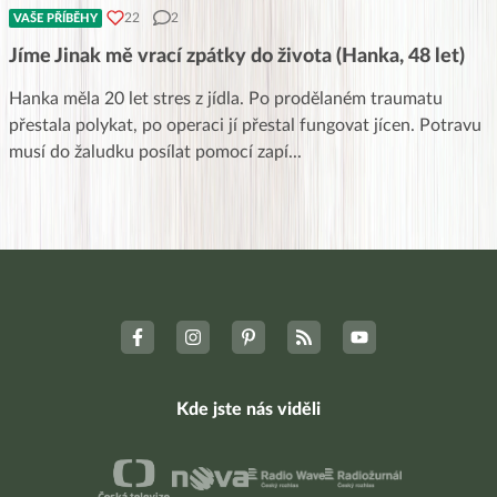
22
2
VAŠE PŘÍBĚHY
Jíme Jinak mě vrací zpátky do života (Hanka, 48 let)
Hanka měla 20 let stres z jídla. Po prodělaném traumatu
přestala polykat, po operaci jí přestal fungovat jícen. Potravu
musí do žaludku posílat pomocí zapí
...
Kde jste nás viděli