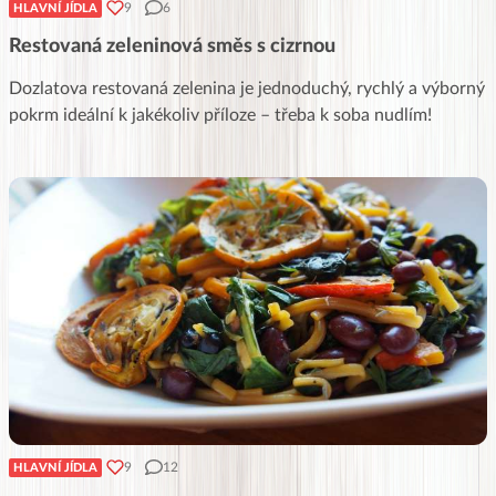
9
6
HLAVNÍ JÍDLA
Restovaná zeleninová směs s cizrnou
Dozlatova restovaná zelenina je jednoduchý, rychlý a výborný
pokrm ideální k jakékoliv příloze – třeba k soba nudlím!
9
12
HLAVNÍ JÍDLA