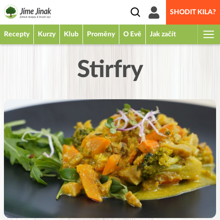
SHODIT KILA?
Recepty
Kurzy
Klub
Proměny
O Evě
Jak začít
Stirfry