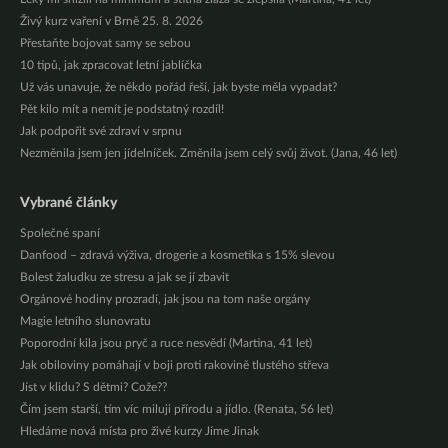
Živý kurz vaření v Brně 25. 8. 2026
Přestaňte bojovat samy se sebou
10 tipů, jak zpracovat letní jablíčka
Už vás unavuje, že někdo pořád řeší, jak byste měla vypadat?
Pět kilo mít a nemít je podstatný rozdíl!
Jak podpořit své zdraví v srpnu
Nezměnila jsem jen jídelníček. Změnila jsem celý svůj život. (Jana, 46 let)
Vybrané články
Společné spaní
Danfood – zdravá výživa, drogerie a kosmetika s 15% slevou
Bolest žaludku ze stresu a jak se jí zbavit
Orgánové hodiny prozradí, jak jsou na tom naše orgány
Magie letního slunovratu
Poporodní kila jsou pryč a ruce nesvědí (Martina, 41 let)
Jak obiloviny pomáhají v boji proti rakovině tlustého střeva
Jíst v klidu? S dětmi? Cože??
Čím jsem starší, tím víc miluji přírodu a jídlo. (Renata, 56 let)
Hledáme nová místa pro živé kurzy Jíme Jinak