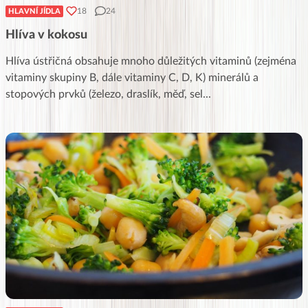
18
24
HLAVNÍ JÍDLA
Hlíva v kokosu
Hlíva ústřičná obsahuje mnoho důležitých vitaminů (zejména
vitaminy skupiny B, dále vitaminy C, D, K) minerálů a
stopových prvků (železo, draslík, měď, sel
...