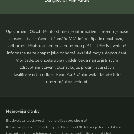
Designed by Pink Future
Upozornění: Obsah těchto stránek je informativní, prezentuje naše
zkušenosti a zkušenosti čtenářů. V žádném případě nenahrazuje
odbornou lékařskou pomoc a odbornou péči. Jakékoliv uvedené
informace nelze chápat jako odborné lékařské rady a doporučení.
V případě, že chcete upravit jídelníček a nejste jistí svým
zdravotním stavem, zkonzultujte, prosím, svůj stav s
kvalifikovaným odborníkem. Používáním webu berete toto
upozornění na vědomí.
Nejnovější články
Broskve bez kadeřavosti – jde to vůbec bez chemie?
Krevní skupina a jídelníček: mýtus, který přežil 30 let bez jediného důkazu
Léky mi snížili na minimum a štítná žláza se zlepšila (Martina, 41 let)