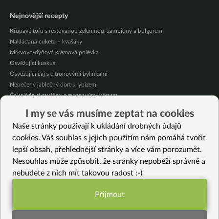
Nejnovější recepty
Křupavé tofu s restovanou zeleninou, žampiony a bulgurem
Nakládaná cuketa – kvašáky
Mrkvovo-dýňová krémová polévka
Osvěžující kuskus
Osvěžující čaj s citronovými bylinkami
Nepečený jablečný dort s rybízem
Čokoládové muffiny s mangovým krémem
Meruňky a jablka v citrónovém želé
I my se vás musíme zeptat na cookies
Krémová zeleninová polévka s koprem a vločkami
Naše stránky používají k ukládání drobných údajů
Celozrnná rýže basmati se zeleninou
cookies. Váš souhlas s jejich použitím nám pomáhá tvořit
lepší obsah, přehlednější stránky a více vám porozumět.
Vybrané recepty
Nesouhlas může způsobit, že stránky nepoběží správně a
Nápoj ze lněných semínek – detoxikuje tělo a léčí trávení
nebudete z nich mít takovou radost :-)
Černé sojové boby s rýží a čirokem – přirozeně sladká příloha
Zeleninová směs se žampiony ve vlastní šťávě
Přijmout
Pyramidy s indickou čočkou
Funkční nastavení potřebujeme (vždy
Fazolový nákyp
aktivní)