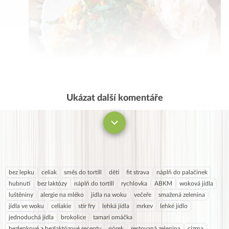
Ukázat další komentáře
Komentovat
bez lepku
celiak
směs do tortill
děti
fit strava
náplň do palačinek
hubnutí
bez laktózy
náplň do tortill
rychlovka
ABKM
woková jídla
luštěniny
alergie na mléko
jídla na woku
večeře
smažená zelenina
jídla ve woku
celiakie
stir fry
lehká jídla
mrkev
lehké jídlo
jednoduchá jídla
brokolice
tamari omáčka
bezlepkové a bezlaktózové recepty
pórek
restovaná zelenina
cizrna