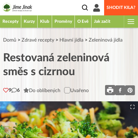
SHODIT KILA?
Recepty
Kurzy
Klub
Proměny
O Evě
Jak začít
Domů
>
Zdravé recepty
>
Hlavní jídla
>
Zeleninová jídla
Restovaná zeleninová
směs s cizrnou
9
6
Do oblíbených
Uvařeno