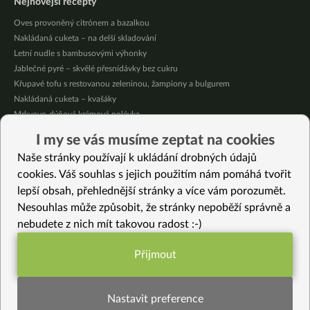
Nejnovější recepty
Oves provoněný citrónem a bazalkou
Nakládaná cuketa – na delší skladování
Letní nudle s bambusovými výhonky
Jablečné pyré – skvělé přesnídávky bez cukru
Křupavé tofu s restovanou zeleninou, žampiony a bulgurem
Nakládaná cuketa – kvašáky
Mrkvovo-dýňová krémová polévka
Osvěžující kuskus
I my se vás musíme zeptat na cookies
Osvěžující čaj s citronovými bylinkami
Naše stránky používají k ukládání drobných údajů
Nepečený jablečný dort s rybízem
cookies. Váš souhlas s jejich použitím nám pomáhá tvořit
lepší obsah, přehlednější stránky a více vám porozumět.
Vybrané recepty
Nesouhlas může způsobit, že stránky nepoběží správně a
Podzimní dortík
nebudete z nich mít takovou radost :-)
Jemný patizonový krém
Domácí broskvová marmeláda bez cukru
Přijmout
“Bramborová” kaše z květáku s karamelizovanou cibulkou
Funkční nastavení potřebujeme (vždy
Mls na špejli
aktivní)
Celozrnné sušenky nebo vánoční cukroví
Nastavit preference
Snídaňová miso polévka