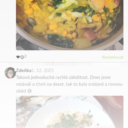
4
5
3
6
2
7
❤️
😋
Komentovat
1
8
9
0
Zdeňka
1. 12. 2021
Taková jednoduchá rychlá záležitost. Dnes jsme
vstávali o čtvrt na deset, tak to byla snídaně a rovnou
oběd 😅