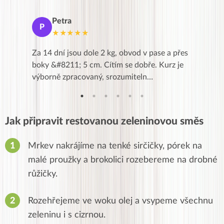
Petra
Ma
P
M
★★★★★
★
k,
Za 14 dní jsou dole 2 kg, obvod v pase a přes
Dnes jse
znání pro
boky &#8211; 5 cm. Cítím se dobře. Kurz je
zapadlé p
…
výborně zpracovaný, srozumiteln…
od EVY. 
Jak připravit restovanou zeleninovou směs
Mrkev nakrájíme na tenké sirčičky, pórek na
malé proužky a brokolici rozebereme na drobné
růžičky.
Rozehřejeme ve woku olej a vsypeme všechnu
zeleninu i s cizrnou.