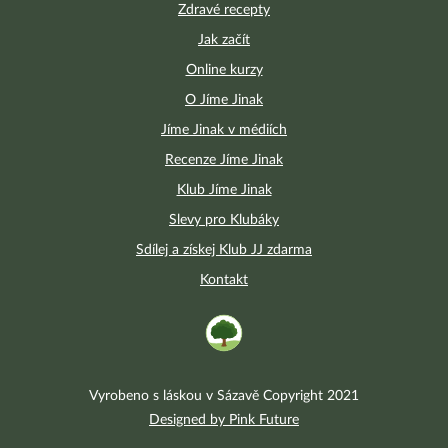
Zdravé recepty
Jak začít
Online kurzy
O Jíme Jinak
Jíme Jinak v médiích
Recenze Jíme Jinak
Klub Jíme Jinak
Slevy pro Klubáky
Sdílej a získej Klub JJ zdarma
Kontakt
Vyrobeno s láskou v Sázavě Copyright 2021
Designed by Pink Future