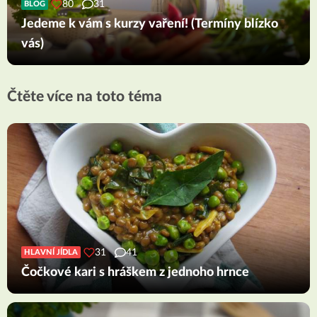
80
31
BLOG
Jedeme k vám s kurzy vaření! (Termíny blízko
vás)
Čtěte více na toto téma
31
41
HLAVNÍ JÍDLA
Čočkové kari s hráškem z jednoho hrnce