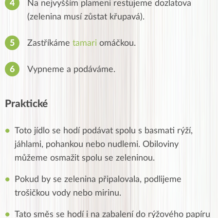
Na nejvyšším plameni restujeme dozlatova
(zelenina musí zůstat křupavá).
Zastříkáme
tamari
omáčkou.
Vypneme a podáváme.
Praktické
Toto jídlo se hodí podávat spolu s basmati rýží,
jáhlami, pohankou nebo nudlemi. Obiloviny
můžeme osmažit spolu se zeleninou.
Pokud by se zelenina připalovala, podlijeme
trošičkou vody nebo mirinu.
Tato směs se hodí i na zabalení do rýžového papíru