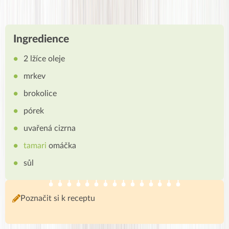
Ingredience
2 lžíce oleje
mrkev
brokolice
pórek
uvařená cizrna
tamari
omáčka
sůl
Poznačit si k receptu