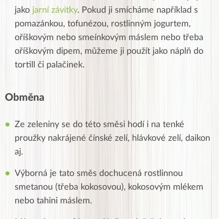
jako
jarní závitky
. Pokud ji smícháme například s
pomazánkou, tofunézou, rostlinným jogurtem,
oříškovým nebo smeínkovým máslem nebo třeba
oříškovým dipem, můžeme ji použít jako náplň do
tortill či palačinek.
Obměna
Ze zeleniny se do této směsi hodí i na tenké
proužky nakrájené čínské zelí, hlávkové zelí, daikon
aj.
Výborná je tato směs dochucená rostlinnou
smetanou (třeba kokosovou), kokosovým mlékem
nebo tahini máslem.