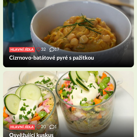
32
17
HLAVNÍ JÍDLA
Cizrnovo-batátové pyré s pažitkou
20
1
HLAVNÍ JÍDLA
Osvěžující kuskus