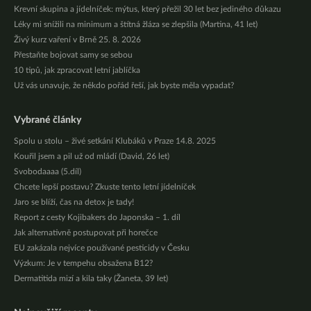
Krevní skupina a jídelníček: mýtus, který přežil 30 let bez jediného důkazu
Léky mi snížili na minimum a štítná žláza se zlepšila (Martina, 41 let)
Živý kurz vaření v Brně 25. 8. 2026
Přestaňte bojovat samy se sebou
10 tipů, jak zpracovat letní jablíčka
Už vás unavuje, že někdo pořád řeší, jak byste měla vypadat?
Vybrané články
Spolu u stolu – živé setkání Klubáků v Praze 14.8. 2025
Kouřil jsem a pil už od mládí (David, 26 let)
Svobodaaaa (5.díl)
Chcete lepší postavu? Zkuste tento letní jídelníček
Jaro se blíží, čas na detox je tady!
Report z cesty Kojibakers do Japonska – 1. díl
Jak alternativně postupovat při horečce
EU zakázala nejvíce používané pesticidy v Česku
Výzkum: Je v tempehu obsažena B12?
Dermatitida mizí a kila taky (Žaneta, 39 let)