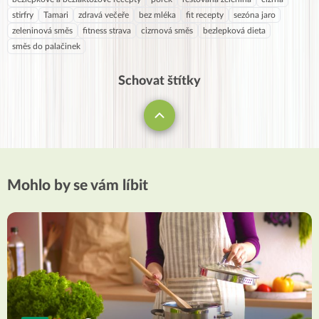
stirfry
Tamari
zdravá večeře
bez mléka
fit recepty
sezóna jaro
zeleninová směs
fitness strava
cizrnová směs
bezlepková dieta
směs do palačinek
Schovat štítky
Mohlo by se vám líbit