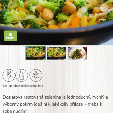
Přidat
bez lepku
bez mléka
sezóna jaro
Dozlatova restovaná zelenina je jednoduchý, rychlý a
výborný pokrm ideální k jakékoliv příloze – třeba k
soba nudlím!