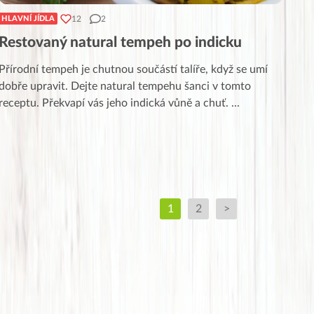
12
2
HLAVNÍ JÍDLA
Restovaný natural tempeh po indicku
Přírodní tempeh je chutnou součástí talíře, když se umí
dobře upravit. Dejte natural tempehu šanci v tomto
receptu. Překvapí vás jeho indická vůně a chuť.
...
1
2
>