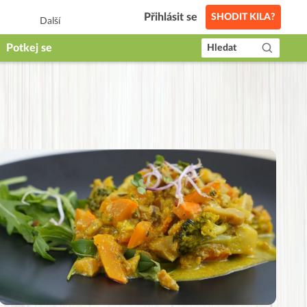
Přihlásit se
SHODIT KILA?
Další
Potkej se
Hledat