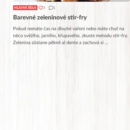
3
1
HLAVNÍ JÍDLA
Barevné zeleninové stir-fry
Pokud nemáte čas na dlouhé vaření nebo máte chuť na
něco svěžího, jarního, křupavého, zkuste metodu stir-fry.
Zelenina zůstane pěkně al dente a zachová si
...