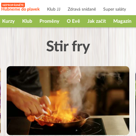
Hubneme do plavek
Klub JJ
Zdravá snídaně
Super saláty
Kurzy
Klub
Proměny
O Evě
Jak začít
Magazín
Stir fry