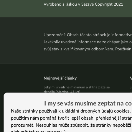
Vyrobeno s láskou v Sázavě Copyright 2021
Upozornění: Obsah těchto stránek je informativ
Jakékoliv uvedené informace nelze chápat jako odb
svůj stav s kvalifikovaným odborníkem. Používá
Nejnovější články
V
Léky mi snížili na minimum a štítná žláza se
J
zlepšila (Martina, 41 let)
W
Živý kurz vaření v Brně 25. 8. 2026
P
I my se vás musíme zeptat na co
Přestaňte bojovat samy se sebou
m
Naše stránky používají k ukládání drobných údajů cookies. 
10 tipů, jak zpracovat letní jablíčka
7
použitím nám pomáhá tvořit lepší obsah, přehlednější strá
Už vás unavuje, že někdo pořád řeší, jak byste
H
měla vypadat?
C
porozumět. Nesouhlas může způsobit, že stránky nepoběží
Pět kilo mít a nemít je podstatný rozdíl!
W