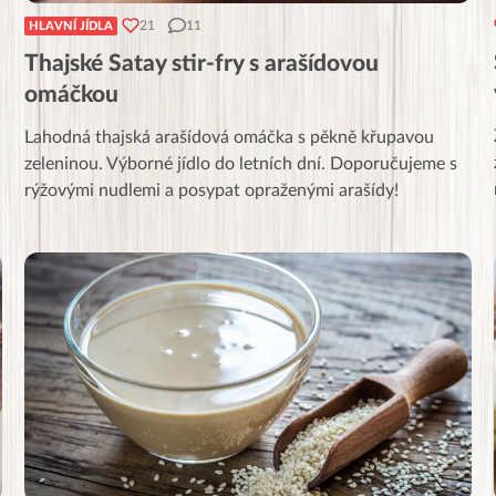
21
11
HLAVNÍ JÍDLA
Thajské Satay stir-fry s arašídovou
omáčkou
Lahodná thajská arašídová omáčka s pěkně křupavou
zeleninou. Výborné jídlo do letních dní. Doporučujeme s
rýžovými nudlemi a posypat opraženými arašídy!