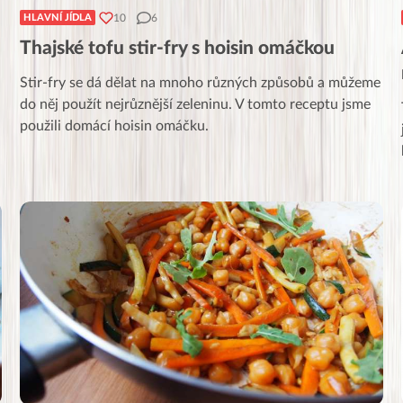
10
6
HLAVNÍ JÍDLA
Thajské tofu stir-fry s hoisin omáčkou
Stir-fry se dá dělat na mnoho různých způsobů a můžeme
do něj použít nejrůznější zeleninu. V tomto receptu jsme
použili domácí hoisin omáčku.