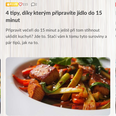
115
2
KLUB
4 tipy, díky kterým připravíte jídlo do 15
minut
Připravit večeři do 15 minut a ještě při tom stihnout
i
uklidit kuchyň? Jde to. Stačí vám k tomu tyto suroviny a
pár tipů, jak na to.