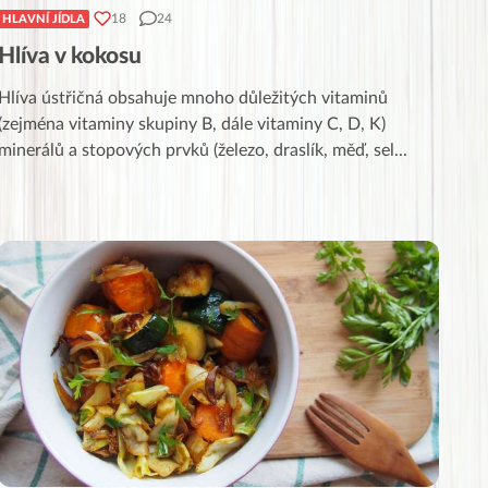
18
24
HLAVNÍ JÍDLA
Hlíva v kokosu
Hlíva ústřičná obsahuje mnoho důležitých vitaminů
(zejména vitaminy skupiny B, dále vitaminy C, D, K)
minerálů a stopových prvků (železo, draslík, měď, sel
...