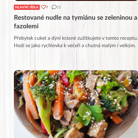
9
12
HLAVNÍ JÍDLA
Restované nudle na tymiánu se zeleninou a
fazolemi
Přebytek cuket a dýní krásně zužitkujete v tomto receptu.
Hodí se jako rychlovka k večeři a chutná malým i velkým.