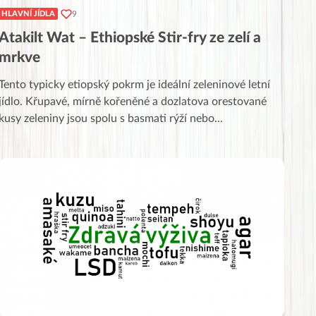
9
HLAVNÍ JÍDLA
Atakilt Wat – Ethiopské Stir-fry ze zelí a
mrkve
Tento typicky etiopský pokrm je ideální zeleninové letní
jídlo. Křupavé, mírně kořeněné a dozlatova orestované
kusy zeleniny jsou spolu s basmati rýží nebo
...