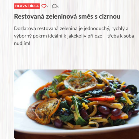
9
6
HLAVNÍ JÍDLA
Restovaná zeleninová směs s cizrnou
Dozlatova restovaná zelenina je jednoduchý, rychlý a
výborný pokrm ideální k jakékoliv příloze – třeba k soba
nudlím!