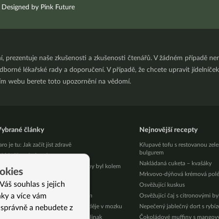
Designed by Pink Future
ní, prezentuje naše zkušenosti a zkušenosti čtenářů. V žádném případě 
orné lékařské rady a doporučení. V případě, že chcete upravit jídelníček 
ním webu berete toto upozornění na vědomí.
ybrané články
Nejnovější recepty
aro je tu: Jak začít jíst zdravě
Křupavé tofu s restovanou zel
bulgurem
ebinář v pátek večer
Nakládaná cuketa – kvašáky
oselství indiánů KOGI: Kde začít, aby byl kolem
okies
ír a harmonie
Mrkvovo-dýňová krémová pol
Váš souhlas s jejich
 pozitivních účinků Brahmi
Osvěžující kuskus
nky a více vám
ubnutí v prvním trimestru a co s tím
Osvěžující čaj s citronovými b
o je deprese aneb co se vám při ní děje v mozku
Nepečený jablečný dort s rybí
 správně a nebudete z
ebinář pro účastníky kurzu Vánoc Jinak
Čokoládové muffiny s mango