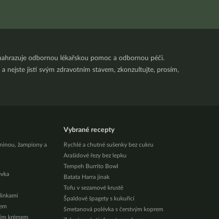
nenahrazuje odbornou lékařskou pomoc a odbornou péči.
a nejste jistí svým zdravotním stavem, zkonzultujte, prosím,
Vybrané recepty
eninou, žampiony a
Rychlé a chutné sušenky bez cukru
Arašídové řezy bez lepku
Tempeh Burrito Bowl
évka
Batata Harra jinak
Tofu v sezamové krustě
ylinkami
Špaldové špagety s kukuřicí
zem
Smetanová polévka s čerstvým koprem
vým krémem