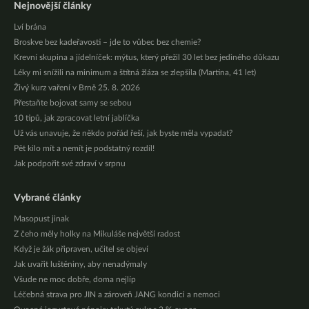
Nejnovější články
Lví brána
Broskve bez kadeřavosti – jde to vůbec bez chemie?
Krevní skupina a jídelníček: mýtus, který přežil 30 let bez jediného důkazu
Léky mi snížili na minimum a štítná žláza se zlepšila (Martina, 41 let)
Živý kurz vaření v Brně 25. 8. 2026
Přestaňte bojovat samy se sebou
10 tipů, jak zpracovat letní jablíčka
Už vás unavuje, že někdo pořád řeší, jak byste měla vypadat?
Pět kilo mít a nemít je podstatný rozdíl!
Jak podpořit své zdraví v srpnu
Vybrané články
Masopust jinak
Z čeho měly holky na Mikuláše největší radost
Když je žák připraven, učitel se objeví
Jak uvařit luštěniny, aby nenadýmaly
Všude ne moc dobře, doma nejlíp
Léčebná strava pro JIN a zároveň JANG kondici a nemoci