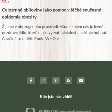
16
Celozrnné obiloviny jako pomoc v léčbě současné
epidemie obezity
Žijeme v obezogenním prostředí. Všude kolem nás je levné
nezdravé jídlo, které u nás vytváří závislost a ztěžuje hubnutí.
A začíná to u dětí. Podle WHO v s
...
Kde jste nás viděli