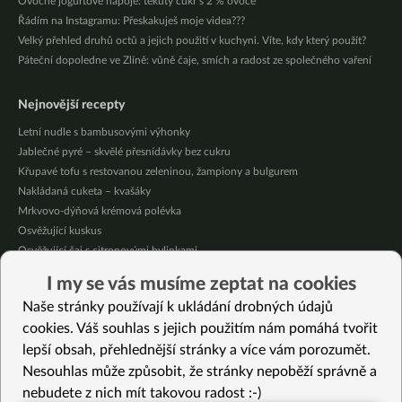
Ovocné jogurtové nápoje: tekutý cukr s 2 % ovoce
Řádím na Instagramu: Přeskakuješ moje videa???
Velký přehled druhů octů a jejich použití v kuchyni. Víte, kdy který použít?
Páteční dopoledne ve Zlíně: vůně čaje, smích a radost ze společného vaření
Nejnovější recepty
Letní nudle s bambusovými výhonky
Jablečné pyré – skvělé přesnídávky bez cukru
Křupavé tofu s restovanou zeleninou, žampiony a bulgurem
Nakládaná cuketa – kvašáky
Mrkvovo-dýňová krémová polévka
Osvěžující kuskus
Osvěžující čaj s citronovými bylinkami
Nepečený jablečný dort s rybízem
I my se vás musíme zeptat na cookies
Čokoládové muffiny s mangovým krémem
Naše stránky používají k ukládání drobných údajů
Meruňky a jablka v citrónovém želé
cookies. Váš souhlas s jejich použitím nám pomáhá tvořit
lepší obsah, přehlednější stránky a více vám porozumět.
Vybrané recepty
Nesouhlas může způsobit, že stránky nepoběží správně a
Horký jablečný nápoj s mandlemi
nebudete z nich mít takovou radost :-)
Dýňovo-květáková polévka