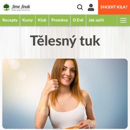
SHODIT KILA?
Recepty
Kurzy
Klub
Proměny
O Evě
Jak začít
Tělesný tuk