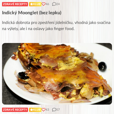
46
24
ZDRAVÉ RECEPTY
KLUB
Indický Moonglet (bez lepku)
Indická dobrota pro zpestření jídelníčku, vhodná jako svačina
na výlety, ale i na oslavy jako finger food.
43
57
ZDRAVÉ RECEPTY
KLUB