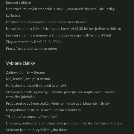
Emoční zajídání
Nebezpečí zelených smoothie a šťáv – jsou nabité živinami, ale i riziky
Lví brána
Broskve bez kadeřavosti – jde to vůbec bez chemie?
Krevní skupina a jídelníček: mýtus, který přežil 30 let bez jediného důkazu
Léky mi snížili na minimum a štítná žláza se zlepšila (Martina, 41 let)
Živý kurz vaření v Brně 25. 8. 2026
Přestaňte bojovat samy se sebou
Vybrané články
Zářijový úplněk v Beranu
Můj letošní jarní půst začíná
Kojibakers prozradili výrobní tajemství
Stravování podle Ajurvédy – zásadní principy pro naplánování vašeho
zdravého jídelníčku
Probuzení se zpěvem ptáků: Moje jarní inspirace, která mění životy
Mangoldové pesto se slunečnicovým semínkem
Tři králové a purpurové vykuřování
Unavená, podrážděná, smutná? Jaké jsou další příznaky deprese a co s tím
Vcházím jako muž, vycházím jako dáma