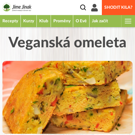
SHODIT KILA?
Recepty
Kurzy
Klub
Proměny
O Evě
Jak začít
Veganská omeleta