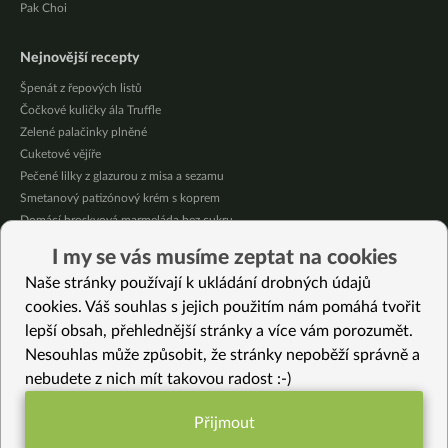
Pak Choi
Nejnovější recepty
Špenát z řepových listů
Čočkové kuličky ála Truffle
Zelené palačinky plněné
Cuketové vějíře
Pečené lilky z glazurou z misa a sezamu
Smetanový patizónový krém s koprem
Domácí broskvová marmeláda bez cukru
Pikantní mexická kukuřice se “sýrovou” omáčkou
I my se vás musíme zeptat na cookies
Citrónové jablečné muffiny se sójovou šlehačkou
Naše stránky používají k ukládání drobných údajů
Oves provoněný citrónem a bazalkou
cookies. Váš souhlas s jejich použitím nám pomáhá tvořit
lepší obsah, přehlednější stránky a více vám porozumět.
Vybrané recepty
Nesouhlas může způsobit, že stránky nepoběží správně a
Cajunská polévka
nebudete z nich mít takovou radost :-)
Bucatini s ořechovou omáčkou
Rizoto s šafránovým sosíkem
Přijmout
Rychlá snídaňová polévka
Funkční nastavení potřebujeme (vždy