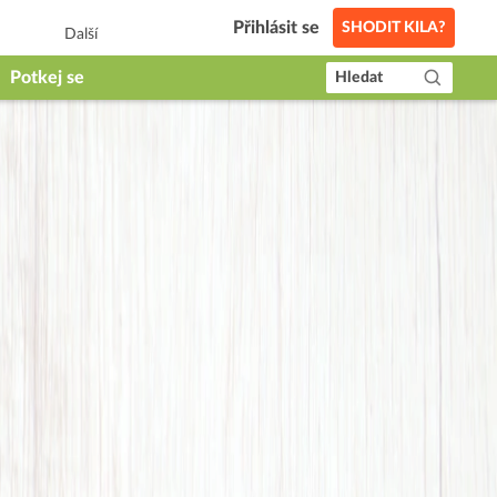
Přihlásit se
SHODIT KILA?
Další
Potkej se
Hledat