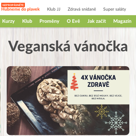
Hubneme do plavek
Klub JJ
Zdravá snídaně
Super saláty
Kurzy
Klub
Proměny
O Evě
Jak začít
Magazín
Veganská vánočka