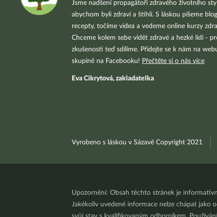
Jsme nadšení propagátoři zdravého životního styl
abychom byli zdraví a štíhlí. S láskou píšeme blo
recepty, točíme videa a vedeme online kurzy zdra
Chceme kolem sebe vidět zdravé a hezké lidi - pr
zkušenosti teď sdílíme. Přidejte se k nám na we
skupině na Facebooku!
Přečtěte si o nás více
Eva Cikrytová, zakladatelka
Vyrobeno s láskou v Sázavě Copyright 2021
Upozornění: Obsah těchto stránek je informativ
Jakékoliv uvedené informace nelze chápat jako odb
svůj stav s kvalifikovaným odborníkem. Používá