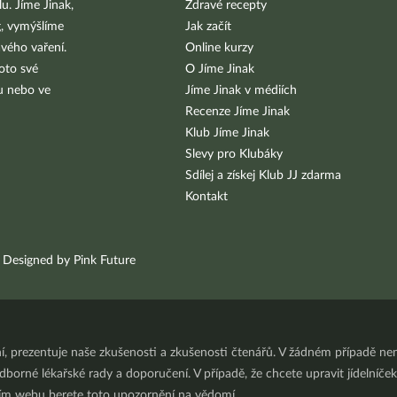
u. Jíme Jinak,
Zdravé recepty
g, vymýšlíme
Jak začít
vého vaření.
Online kurzy
oto své
O Jíme Jinak
bu nebo ve
Jíme Jinak v médiích
Recenze Jíme Jinak
Klub Jíme Jinak
Slevy pro Klubáky
Sdílej a získej Klub JJ zdarma
Kontakt
Designed by Pink Future
ní, prezentuje naše zkušenosti a zkušenosti čtenářů. V žádném případě 
orné lékařské rady a doporučení. V případě, že chcete upravit jídelníček 
ním webu berete toto upozornění na vědomí.