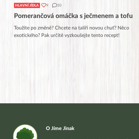
9
10
HLAVNÍ JÍDLA
Pomerančová omáčka s ječmenem a tofu
Toužíte po změně? Chcete na talíři novou chuť? Něco
exotického? Pak určitě vyzkoušejte tento recept!
O Jíme Jinak