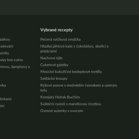
Vybrané recepty
zalkou
Pečená svíčková omáčka
ladování
Hladká jáhlová kaše s čokoládou, skořicí a
pistáciemi
honky
Nachová rýže
ávky bez cukru
Cuketové galetky
eninou, žampiony a
Mexické kukuřičné bezlepkové tortilly
Sedlácké kroupy
évka
Rýžové penne s medvědím česnekem a uzeným
tofu
Korejský Hobak Buchim
ylinkami
Sváteční ravioli s mandlovou ricottou
zem
Ovesné sušenky s ovocem