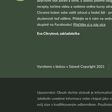
abychom byli zdraví a štíhlí. S láskou píšeme blo
recepty, točíme videa a vedeme online kurzy zdra
Chceme kolem sebe vidět zdravé a hezké lidi - pr
zkušenosti teď sdílíme. Přidejte se k nám na we
skupině na Facebooku!
Přečtěte si o nás více
Eva Cikrytová, zakladatelka
Vyrobeno s láskou v Sázavě Copyright 2021
Upozornění: Obsah těchto stránek je informativ
Jakékoliv uvedené informace nelze chápat jako odb
svůj stav s kvalifikovaným odborníkem. Používá