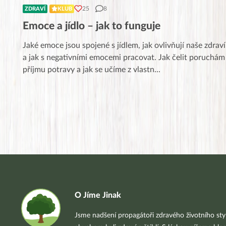
25
8
ZDRAVÍ
KLUB
Emoce a jídlo – jak to funguje
Jaké emoce jsou spojené s jídlem, jak ovlivňují naše zdraví
a jak s negativními emocemi pracovat. Jak čelit poruchám
příjmu potravy a jak se učíme z vlastn
...
O Jíme Jinak
Jsme nadšení propagátoři zdravého životního styl