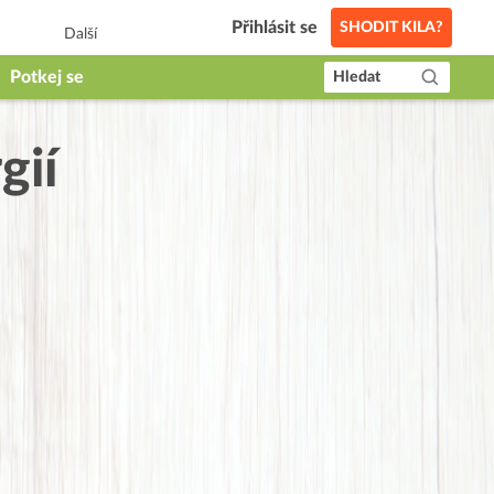
Přihlásit se
SHODIT KILA?
Další
Potkej se
Hledat
gií