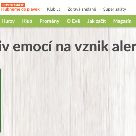
Hubneme do plavek
Klub JJ
Zdravá snídaně
Super saláty
Kurzy
Klub
Proměny
O Evě
Jak začít
Magazín
iv emocí na vznik aler