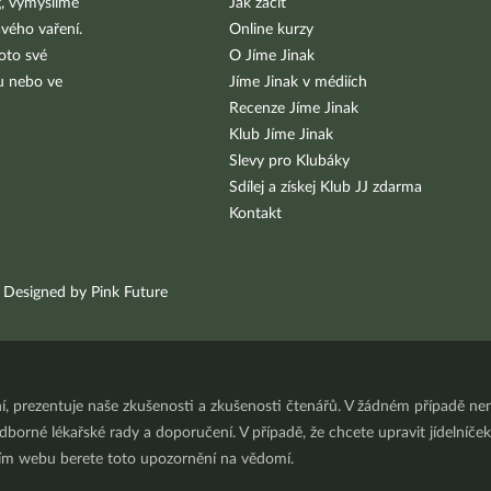
g, vymýšlíme
Jak začít
vého vaření.
Online kurzy
oto své
O Jíme Jinak
bu nebo ve
Jíme Jinak v médiích
Recenze Jíme Jinak
Klub Jíme Jinak
Slevy pro Klubáky
Sdílej a získej Klub JJ zdarma
Kontakt
Designed by Pink Future
ní, prezentuje naše zkušenosti a zkušenosti čtenářů. V žádném případě 
orné lékařské rady a doporučení. V případě, že chcete upravit jídelníček 
ním webu berete toto upozornění na vědomí.