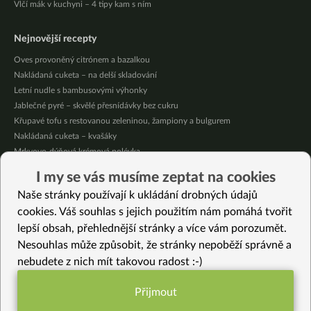
Vlčí mák v kuchyni – 4 tipy kam s ním
Nejnovější recepty
Oves provoněný citrónem a bazalkou
Nakládaná cuketa – na delší skladování
Letní nudle s bambusovými výhonky
Jablečné pyré – skvělé přesnídávky bez cukru
Křupavé tofu s restovanou zeleninou, žampiony a bulgurem
Nakládaná cuketa – kvašáky
Mrkvovo-dýňová krémová polévka
Osvěžující kuskus
I my se vás musíme zeptat na cookies
Osvěžující čaj s citronovými bylinkami
Naše stránky používají k ukládání drobných údajů
Nepečený jablečný dort s rybízem
cookies. Váš souhlas s jejich použitím nám pomáhá tvořit
lepší obsah, přehlednější stránky a více vám porozumět.
Vybrané recepty
Nesouhlas může způsobit, že stránky nepoběží správně a
Luxusní MINI bramboráčky z cukety – a bez mouky!
nebudete z nich mít takovou radost :-)
Kokosovo-karobový pohár
Dušené cuketové zelí
Přijmout
Ranní HIT polévka
Funkční nastavení potřebujeme (vždy