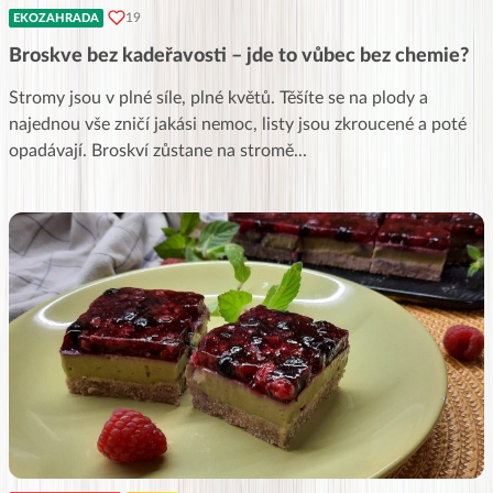
19
EKOZAHRADA
Broskve bez kadeřavosti – jde to vůbec bez chemie?
Stromy jsou v plné síle, plné květů. Těšíte se na plody a
najednou vše zničí jakási nemoc, listy jsou zkroucené a poté
opadávají. Broskví zůstane na stromě
...