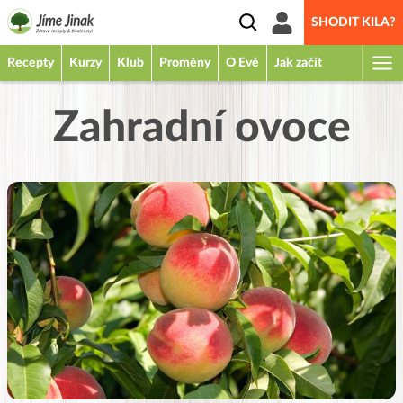
SHODIT KILA?
Recepty
Kurzy
Klub
Proměny
O Evě
Jak začít
Zahradní ovoce