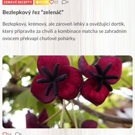
22
4
ZDRAVÉ RECEPTY
KLUB
Bezlepkový řez “zelenáč”
Bezlepkový, krémový, ale zároveň lehký a osvěžující dortík,
který připravíte za chvíli a kombinace matcha se zahradním
ovocem překvapí chuťové pohárky.
54
6