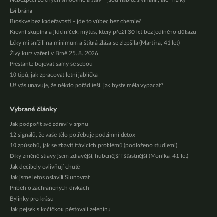
Nebezpečí zelených smoothie a šťáv – jsou nabité živinami, ale i riziky
Lví brána
Broskve bez kadeřavosti – jde to vůbec bez chemie?
Krevní skupina a jídelníček: mýtus, který přežil 30 let bez jediného důkazu
Léky mi snížili na minimum a štítná žláza se zlepšila (Martina, 41 let)
Živý kurz vaření v Brně 25. 8. 2026
Přestaňte bojovat samy se sebou
10 tipů, jak zpracovat letní jablíčka
Už vás unavuje, že někdo pořád řeší, jak byste měla vypadat?
Vybrané články
Jak podpořit své zdraví v srpnu
12 signálů, že vaše tělo potřebuje podzimní detox
10 způsobů, jak se zbavit trávicích problémů (podloženo studiemi)
Díky změně stravy jsem zdravější, hubenější i šťastnější (Monika, 41 let)
Jak decibely ovlivňují chutě
Jak jsme letos oslavili Slunovrat
Příběh o zachráněných dívkách
Bylinky pro krásu
Jak pejsek s kočičkou pěstovali zeleninu