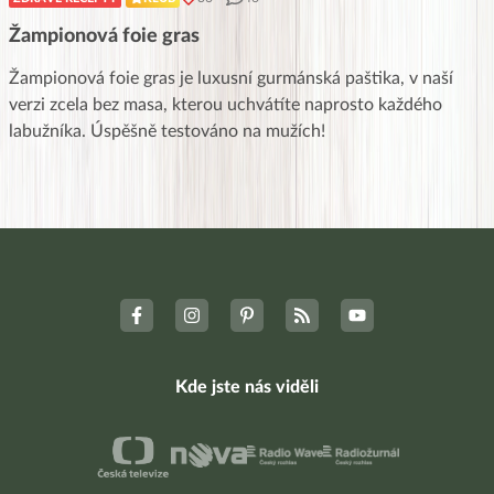
Žampionová foie gras
Žampionová foie gras je luxusní gurmánská paštika, v naší
verzi zcela bez masa, kterou uchvátíte naprosto každého
labužníka. Úspěšně testováno na mužích!
Kde jste nás viděli