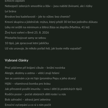
Emoční zajídání
Nebezpečí zelených smoothie a šťáv – jsou nabité živinami, ale i riziky
Lví brána
Broskve bez kadeřavosti – jde to vůbec bez chemie?
Krevní skupina a jídelníček: mýtus, který přežil 30 let bez jediného důkazu
Léky mi snížili na minimum a štítná žláza se zlepšila (Martina, 41 let)
Živý kurz vaření v Brně 25. 8. 2026
Přestaňte bojovat samy se sebou
10 tipů, jak zpracovat letní jablíčka
Už vás unavuje, že někdo pořád řeší, jak byste měla vypadat?
Vybrané články
Proč pláčeme při krájení cibule – knižní novinka
Alergie, ekzémy a astma – vědci znají řešení
Jen se usmívám a je mi fajn (proměna Pepy a jeho dcery)
Hijiki – vitamínová bomba pro krásu
Jak přirozeně posílit imunitu – svou i dětí (6 praktických tipů)
Rodiče pozor – počet obézních dětí roste i u nás
Bob zahradní – zdravá jarní zelenina
Emoční vyčerpání a co si s ním počít