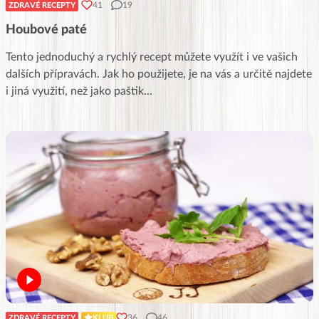
41
19
ZDRAVÉ RECEPTY
Houbové paté
Tento jednoduchý a rychlý recept můžete využít i ve vašich
dalších přípravách. Jak ho použijete, je na vás a určitě najdete
i jiná využití, než jako paštik
...
36
46
ZDRAVÉ RECEPTY
KLUB