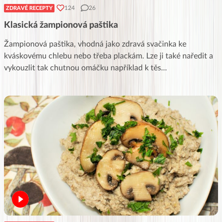
124
26
ZDRAVÉ RECEPTY
Klasická žampionová paštika
Žampionová paštika, vhodná jako zdravá svačinka ke
kváskovému chlebu nebo třeba plackám. Lze ji také naředit a
vykouzlit tak chutnou omáčku například k těs
...