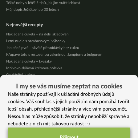
Těžké nohy v létě? 5 tipů, jak jim vrátit lehkost
Můj dopis Ježíškovi po 30 letech
Nejnovější recepty
Nakládaná cuketa – na delší skladování
Letní nudle s bambusovými výhonky
Jablečné pyré – skvělé přesnídávky bez cukru
Křupavé tofu s restovanou zeleninou, žampiony a bulgurem
Nakládaná cuketa – kvašáky
Mrkvovo-dýňová krémová polévka
Osvěžující kuskus
Osvěžující čaj s citronovými bylinkami
I my se vás musíme zeptat na cookies
Nepečený jablečný dort s rybízem
Naše stránky používají k ukládání drobných údajů
Čokoládové muffiny s mangovým krémem
cookies. Váš souhlas s jejich použitím nám pomáhá tvořit
lepší obsah, přehlednější stránky a více vám porozumět.
Vybrané recepty
Nesouhlas může způsobit, že stránky nepoběží správně a
Omáčka ze zeleniny a červené čočky se zázvorem
nebudete z nich mít takovou radost :-)
Lehký polentový předkrm
Pečené křupavé cukety
Přijmout