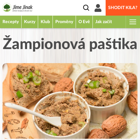
SHODIT KILA?
Recepty
Kurzy
Klub
Proměny
O Evě
Jak začít
Žampionová paštika