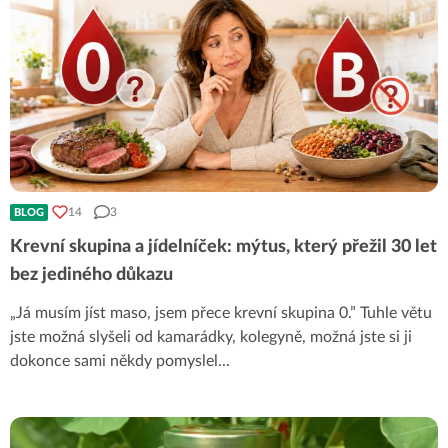
14
3
BLOG
Krevní skupina a jídelníček: mýtus, který přežil 30 let
bez jediného důkazu
„Já musím jíst maso, jsem přece krevní skupina 0.” Tuhle větu
jste možná slyšeli od kamarádky, kolegyně, možná jste si ji
dokonce sami někdy pomyslel
...