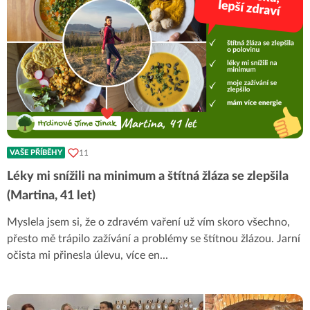
11
VAŠE PŘÍBĚHY
Léky mi snížili na minimum a štítná žláza se zlepšila
(Martina, 41 let)
Myslela jsem si, že o zdravém vaření už vím skoro všechno,
přesto mě trápilo zažívání a problémy se štítnou žlázou. Jarní
očista mi přinesla úlevu, více en
...