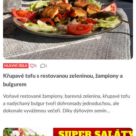
8
1
HLAVNÍ JÍDLA
Křupavé tofu s restovanou zeleninou, žampiony a
bulgurem
Voňavé restované žampiony, barevná zelenina, křupavé tofu
a nadýchaný bulgur tvoří dohromady jednoduchou, ale
dokonale vyváženou večeři. Díky dýňovým semín
...