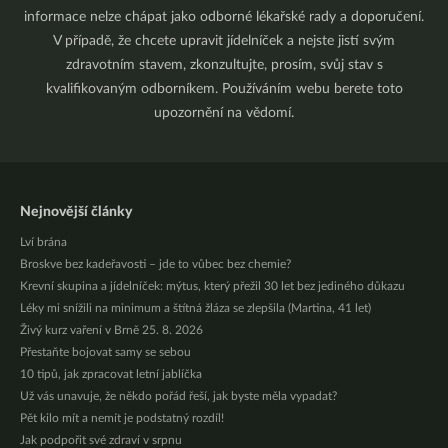
informace nelze chápat jako odborné lékařské rady a doporučení.
V případě, že chcete upravit jídelníček a nejste jistí svým
zdravotním stavem, zkonzultujte, prosím, svůj stav s
kvalifikovaným odborníkem. Používáním webu berete toto
upozornění na vědomí.
Nejnovější články
Lví brána
Broskve bez kadeřavosti – jde to vůbec bez chemie?
Krevní skupina a jídelníček: mýtus, který přežil 30 let bez jediného důkazu
Léky mi snížili na minimum a štítná žláza se zlepšila (Martina, 41 let)
Živý kurz vaření v Brně 25. 8. 2026
Přestaňte bojovat samy se sebou
10 tipů, jak zpracovat letní jablíčka
Už vás unavuje, že někdo pořád řeší, jak byste měla vypadat?
Pět kilo mít a nemít je podstatný rozdíl!
Jak podpořit své zdraví v srpnu