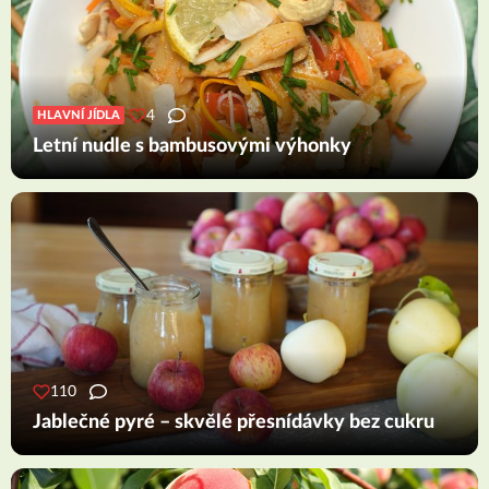
4
HLAVNÍ JÍDLA
Letní nudle s bambusovými výhonky
110
Jablečné pyré – skvělé přesnídávky bez cukru