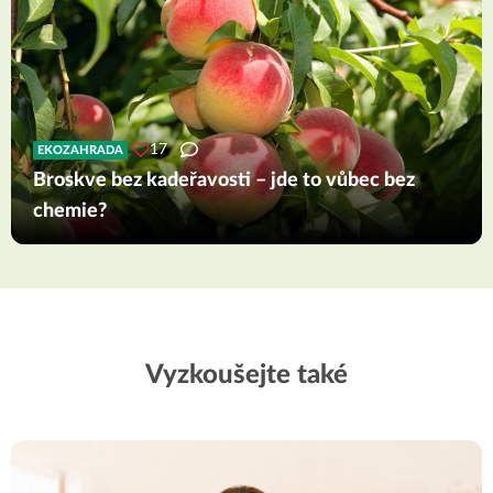
17
EKOZAHRADA
Broskve bez kadeřavosti – jde to vůbec bez
chemie?
Vyzkoušejte také