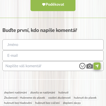
Poděkovat
Buďte první, kdo napíše komentář
zlepšení nadýmání
zbavila se nadýmání
hubnutí
Zkušenosti - Hubneme do plavek
osobní zkušenosti
hubnutí do plavek
hubnutí bez hladovění
hubnutí bez cvičení
zlepšení zácpy