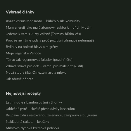
Vybrané články
Avaaz versus Monsanto – Příběh o síle komunity
Mám energii jako malý atomový reaktor (Jindřich Motýl)
Jedeme k vám s kurzy vaření! (Termíny blízko vás)
Proč se nemáme rády a proč pozitivní afirmace nefungují?
Bylinky na bolesti hlavy a migrény
Moje veganské Vánoce
Téma: Jak regenerovat žaludek (pozdní léto)
Zdravá strava pro děti – vaření pro malé děti (6.díl)
Nová studie říká: Omezte maso a mléko
Jak zdravě přibrat
Nejnovější recepty
Letní nudle s bambusovými výhonky
Jablečné pyré – skvělé přesnídávky bez cukru
Křupavé tofu s restovanou zeleninou, žampiony a bulgurem
Nakládaná cuketa – kvašáky
Mrkvovo-dýňová krémová polévka