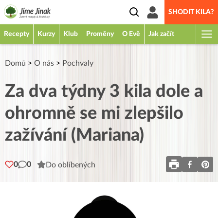
SHODIT KILA?
Recepty
Kurzy
Klub
Proměny
O Evě
Jak začít
Domů
>
O nás
>
Pochvaly
Za dva týdny 3 kila dole a
ohromně se mi zlepšilo
zažívání (Mariana)
0
0
Do oblíbených