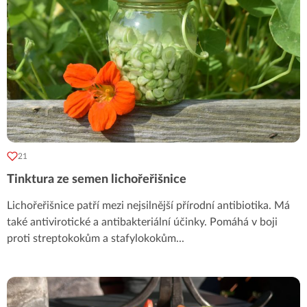
21
Tinktura ze semen lichořeřišnice
Lichořeřišnice patří mezi nejsilnější přírodní antibiotika. Má
také antivirotické a antibakteriální účinky. Pomáhá v boji
proti streptokokům a stafylokokům
...