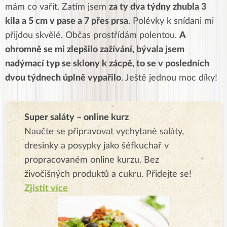
mám co vařit. Zatím jsem
za ty dva týdny zhubla 3
kila a 5 cm v pase a 7 přes prsa
. Polévky k snídani mi
přijdou skvělé. Občas prostřídám polentou.
A
ohromně se mi zlepšilo zažívání, bývala jsem
nadýmací typ se sklony k zácpě, to se v posledních
dvou týdnech úplně vypařilo
. Ještě jednou moc díky!
Super saláty – online kurz
Naučte se připravovat vychytané saláty,
dresinky a posypky jako šéfkuchař v
propracovaném online kurzu. Bez
živočišných produktů a cukru. Přidejte se!
Zjistit více