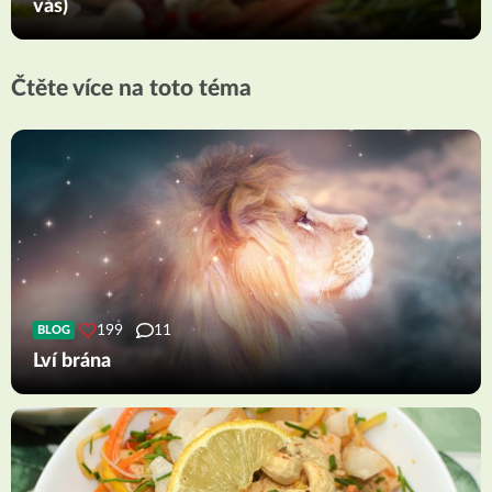
vás)
Čtěte více na toto téma
199
11
BLOG
Lví brána