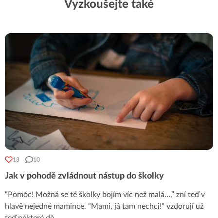
Vyzkoušejte také
13
10
Jak v pohodě zvládnout nástup do školky
“Pomóc! Možná se té školky bojím víc než malá…,” zní teď v
hlavě nejedné mamince. “Mami, já tam nechci!” vzdorují už
teď některé dě
...