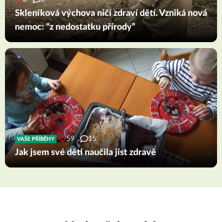
Skleníková výchova ničí zdraví dětí. Vzniká nová
nemoc: “z nedostatku přírody”
59
15
VAŠE PŘÍBĚHY
Jak jsem své děti naučila jíst zdravě