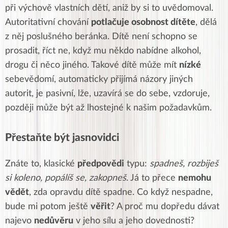
při výchově vlastních dětí, aniž by si to uvědomoval.
Autoritativní chování
potlačuje
osobnost dítěte
, dělá
z něj poslušného beránka. Dítě
není
schopno se
prosadi
t, říct ne, když mu někdo nabídne alkohol,
drogu či něco jiného. Takové dítě může mít
nízké
sebevědomí, automaticky přijímá názory jiných
autorit, je pasivní, lže, uzavírá se do sebe, vzdoruje,
později může být až
lhostejné
k našim požadavkům.
Přestaňte být jasnovidci
Znáte to, klasické
předpovědi
typu:
spadneš,
rozbiješ
si koleno
, popálíš se, zakopneš
. Já to přece
nemohu
vědět
, zda opravdu dítě spadne. Co když nespadne,
bude mi potom ještě
věřit
? A proč mu dopředu dávat
najevo
nedůvěru
v jeho
sílu
a jeho
dovednosti
?