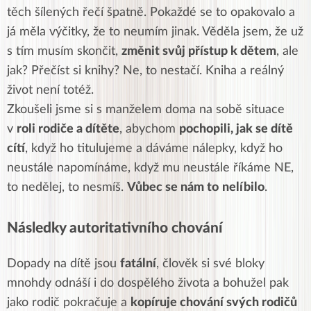
těch šílených řečí špatně. Pokaždé se to opakovalo a
já měla výčitky, že to neumím jinak. Věděla jsem, že už
s tím musím skončit,
změnit
svůj přístup k dětem
, ale
jak? Přečíst si knihy? Ne, to nestačí. Kniha a reálný
život není totéž.
Zkoušeli
jsme si s manželem doma na sobě situace
v
roli rodiče a dítěte
, abychom
pochopili,
jak se
dítě
cítí
, když ho titulujeme a dáváme nálepky, když ho
neustále napomínáme, když mu neustále říkáme NE,
to nedělej, to nesmíš.
Vůbec se nám to
nelíbilo
.
Následky autoritativního chování
Dopady na dítě jsou
fatální
, člověk si své bloky
mnohdy odnáší i do dospělého života a bohužel pak
jako rodič pokračuje a
kopíruje
chování svých rodičů