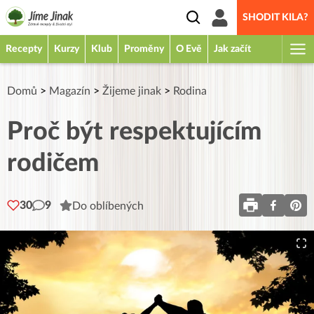
SHODIT KILA?
Recepty
Kurzy
Klub
Proměny
O Evě
Jak začít
Domů
>
Magazín
>
Žijeme jinak
>
Rodina
Proč být respektujícím
rodičem
30
9
Do oblíbených