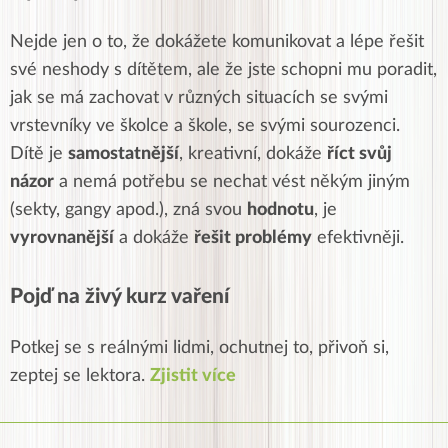
Nejde jen o to, že dokážete komunikovat a lépe řešit
své neshody s dítětem, ale že jste schopni mu poradit,
jak se má zachovat v různých situacích se svými
vrstevníky ve školce a škole, se svými
sourozenci
.
Dítě je
samostatnější
, kreativní, dokáže
říct svůj
názor
a nemá potřebu se nechat vést někým jiným
(sekty, gangy apod.), zná svou
hodnotu
, je
vyrovnanější
a dokáže
řešit
problémy
efektivněji.
Pojď na živý kurz vaření
Potkej se s reálnými lidmi, ochutnej to, přivoň si,
zeptej se lektora.
Zjistit více