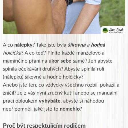
A co
nálepky
? Také jste byla
šikovná
a
hodná
holčička
? A co teď? Plníte každé manželovo a
maminčino přání na
úkor
sebe
samé? Jen abyste
splnila očekávání druhých? Abyste splnila roli
(nálepku) šikovné a hodné holčičky?
Anebo jste ten, co vždycky všechno
rozbil
, pokazil a
zničil? Je z vás nyní zručný kutil anebo se manuální
práci obloukem
vyhýbáte
, abyste si náhodou
nepřipomněl
, jaké jste to
nemehlo
?
Proč být respektujícím rodičem