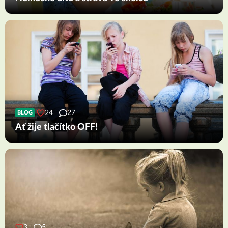
24
27
BLOG
Ať žije tlačítko OFF!
3
5