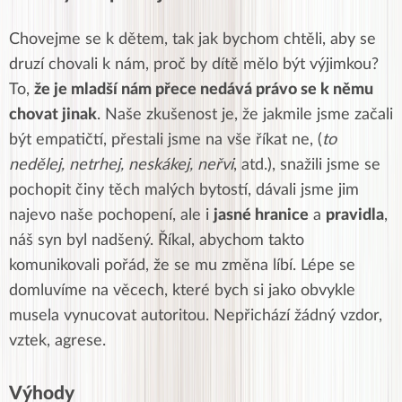
Chovejme se k dětem, tak jak bychom chtěli, aby se
druzí chovali k nám, proč by dítě mělo být výjimkou?
To,
že je mladší nám přece nedává právo se k němu
chovat jinak
. Naše zkušenost je, že jakmile jsme začali
být empatičtí, přestali jsme na vše říkat ne, (
to
nedělej, netrhej, neskákej, neřvi
, atd.), snažili jsme se
pochopit činy těch malých bytostí, dávali jsme jim
najevo naše pochopení, ale i
jasné hranice
a
pravidla
,
náš syn byl nadšený. Říkal, abychom takto
komunikovali pořád, že se mu změna líbí. Lépe se
domluvíme na věcech, které bych si jako obvykle
musela vynucovat autoritou. Nepřichází žádný vzdor,
vztek, agrese.
Výhody