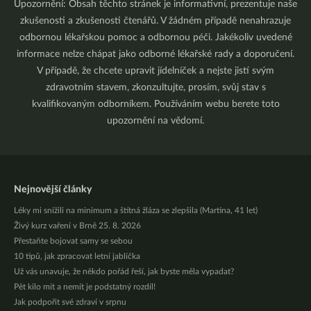
Upozornění: Obsah těchto stránek je informativní, prezentuje naše
zkušenosti a zkušenosti čtenářů. V žádném případě nenahrazuje
odbornou lékařskou pomoc a odbornou péči. Jakékoliv uvedené
informace nelze chápat jako odborné lékařské rady a doporučení.
V případě, že chcete upravit jídelníček a nejste jistí svým
zdravotním stavem, zkonzultujte, prosím, svůj stav s
kvalifikovaným odborníkem. Používáním webu berete toto
upozornění na vědomí.
Nejnovější články
Léky mi snížili na minimum a štítná žláza se zlepšila (Martina, 41 let)
Živý kurz vaření v Brně 25. 8. 2026
Přestaňte bojovat samy se sebou
10 tipů, jak zpracovat letní jablíčka
Už vás unavuje, že někdo pořád řeší, jak byste měla vypadat?
Pět kilo mít a nemít je podstatný rozdíl!
Jak podpořit své zdraví v srpnu