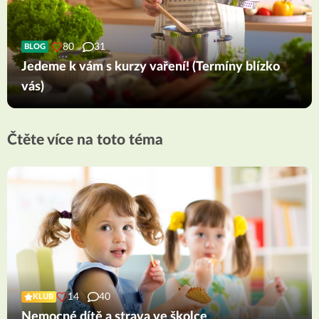
80
31
BLOG
Jedeme k vám s kurzy vaření! (Termíny blízko
vás)
Čtěte více na toto téma
14
40
KLUB
Nemocné dítě a strava ve školce