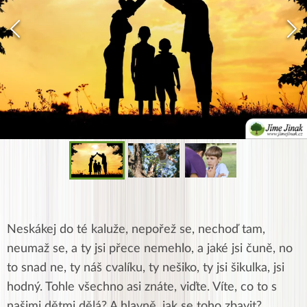
Neskákej do té kaluže, nepořež se, nechoď tam,
neumaž se, a ty jsi přece nemehlo, a jaké jsi čuně, no
to snad ne, ty náš cvalíku, ty nešiko, ty jsi šikulka, jsi
hodný. Tohle všechno asi znáte, viďte. Víte, co to s
našimi dětmi dělá? A hlavně, jak se toho zbavit?