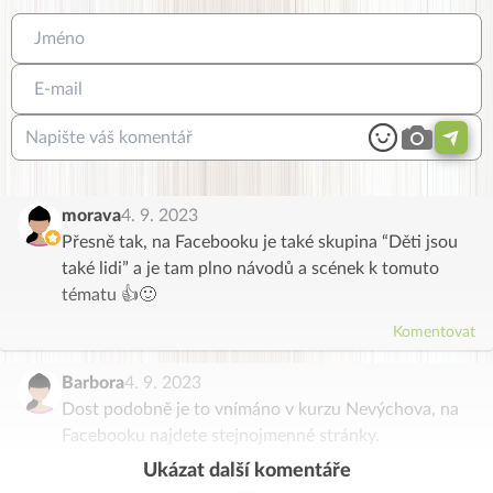
morava
4. 9. 2023
Přesně tak, na Facebooku je také skupina “Děti jsou
také lidi” a je tam plno návodů a scének k tomuto
tématu 👍🙂
Komentovat
Barbora
4. 9. 2023
Dost podobně je to vnímáno v kurzu Nevýchova, na
Facebooku najdete stejnojmenné stránky.
Ukázat další komentáře
Komentovat