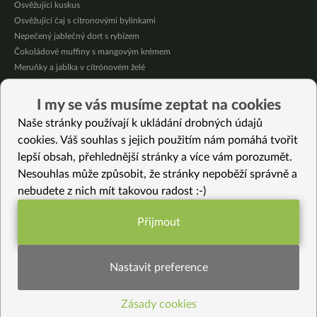
Osvěžující kuskus
Osvěžující čaj s citronovými bylinkami
Nepečený jablečný dort s rybízem
Čokoládové muffiny s mangovým krémem
Meruňky a jablka v citrónovém želé
Krémová zeleninová polévka s koprem a vločkami
Celozrnná rýže basmati se zeleninou
I my se vás musíme zeptat na cookies
Citrónové muffiny s borůvkovým krémem
Naše stránky používají k ukládání drobných údajů
cookies. Váš souhlas s jejich použitím nám pomáhá tvořit
Vybrané recepty
lepší obsah, přehlednější stránky a více vám porozumět.
Bulgur s tofu, medvědím česnekem a bršlicí
Nesouhlas může způsobit, že stránky nepoběží správně a
Bezlepkový chléb v troubě – kyprý i bez kvásku a kypřícího prášku
nebudete z nich mít takovou radost :-)
Rizoto s balzamikem
Karobová “čokoládová” poleva
Přijmout
Funkční nastavení potřebujeme (vždy
Online vaření 5 – Pikantní thajská polévka, koprová omáčka ze seitanem,
placky z rýže a blanšírovaný salát
aktivní)
Hraběnčiny řezy podle Helči
Nastavit preference
Krémová cuketová polévka
Japonská rýže s hijiki
Zásady cookies
Statistiky pro lepší obsah
Dýňovo-cizrnová polévka