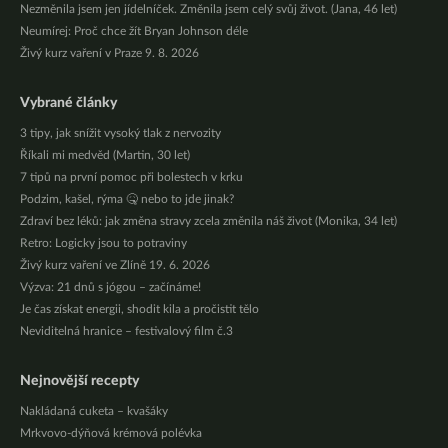
Nezměnila jsem jen jídelníček. Změnila jsem celý svůj život. (Jana, 46 let)
Neumírej: Proč chce žít Bryan Johnson déle
Živý kurz vaření v Praze 9. 8. 2026
Vybrané články
3 tipy, jak snížit vysoký tlak z nervozity
Říkali mi medvěd (Martin, 30 let)
7 tipů na první pomoc při bolestech v krku
Podzim, kašel, rýma 🤒 nebo to jde jinak?
Zdraví bez léků: jak změna stravy zcela změnila náš život (Monika, 34 let)
Retro: Logicky jsou to potraviny
Živý kurz vaření ve Zlíně 19. 6. 2026
Výzva: 21 dnů s jógou – začínáme!
Je čas získat energii, shodit kila a pročistit tělo
Neviditelná hranice – festivalový film č.3
Nejnovější recepty
Nakládaná cuketa – kvašáky
Mrkvovo-dýňová krémová polévka