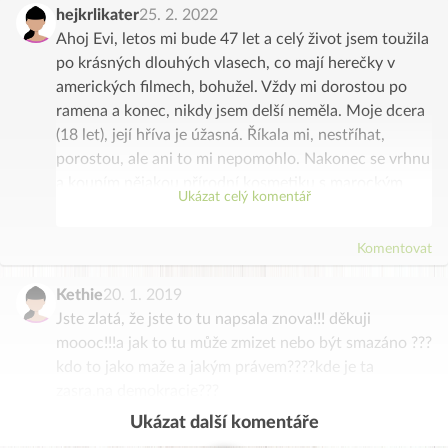
hejkrlikater
25. 2. 2022
Ahoj Evi, letos mi bude 47 let a celý život jsem toužila
po krásných dlouhých vlasech, co mají herečky v
amerických filmech, bohužel. Vždy mi dorostou po
ramena a konec, nikdy jsem delší neměla. Moje dcera
(18 let), její hříva je úžasná. Říkala mi, nestříhat,
porostou, ale ani to mi nepomohlo. Nakonec se vrhnu
a koupím nějakou přírodní kosmetiku s marockým
Ukázat celý komentář
jílem a snad bude aspoň nějaký výsledek. Už
používám na obličej arganový olej a skvělé, neštípe a
Komentovat
přijde mi, že mám i hladší pleť( užívám cca jeden rok).
Můžeš mi, prosím, nějaký šampon nebo mýdlo
Kethie
20. 1. 2019
doporučit?
Jste zlatá, že jste to tu napsala znova!!! děkuji
Děkuji Katka
moooc!!!a jak to tu může zmizet nebo být smazáno ???
kdo to jako maže a jakým právem????kde je ta
zasra.na demokracie???
Ukázat další komentáře
Komentovat