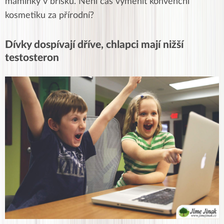
maminky v bříšku. Není čas vyměnit konvenční
kosmetiku za přírodní?
Dívky dospívají dříve, chlapci mají nižší
testosteron