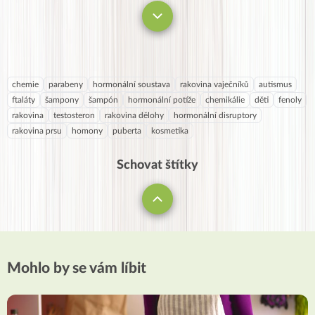
chemie
parabeny
hormonální soustava
rakovina vaječníků
autismus
ftaláty
šampony
šampón
hormonální potíže
chemikálie
děti
fenoly
rakovina
testosteron
rakovina dělohy
hormonální disruptory
rakovina prsu
homony
puberta
kosmetika
Schovat štítky
Mohlo by se vám líbit