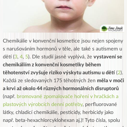
Chemikálie v konvenční kosmetice jsou nejen spojeny
s narušováním hormonů v těle, ale také s autismem u
dětí (
3
,
4
,
5
). Dle studií jasně vyplývá, že
vystavení se
chemikáliím z konvenční kosmetiky během
těhotenství zvyšuje riziko výskytu autismu u dětí
(
2
).
Každá ze sledovaných 175 těhotných žen
měla v moči
a krvi až okolo 44 různých hormonálních disruptorů
(např.
bromované zpomalovače hoření v hračkách a
plastových výrobcích denní potřeby
, perfluorované
látky, chladicí chemikálie, pesticidy, herbicidy jako
např.
beta-hexachlorcyklohexan aj.
)! Tyto čísla, spolu