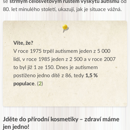
se
strmým celosvětovým růstem výskytu autismu
od
80. let minulého století, ukazují, jak je situace vážná.
Víte, že?
V roce 1975 trpěl autismem jeden z 5 000
lidí, v roce 1985 jeden z 2 500 a v roce 2007
to byl již 1 ze 150. Dnes je autismem
postiženo jedno dítě z 86, tedy
1,5 %
populace
. (
2
)
Jděte do přírodní kosmetiky – zdraví máme
jen jedno!