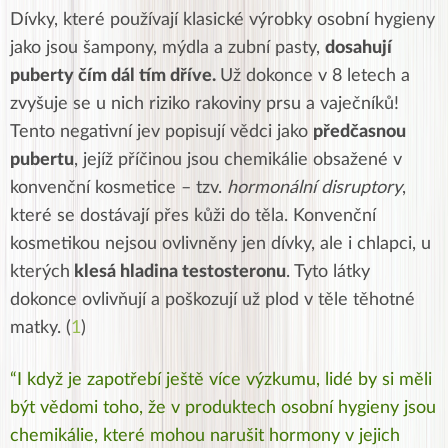
Dívky, které používají klasické výrobky osobní hygieny
jako jsou šampony, mýdla a zubní pasty,
dosahují
puberty čím dál tím dříve.
Už dokonce v 8 letech a
zvyšuje se u nich riziko rakoviny prsu a vaječníků!
Tento negativní jev popisují vědci jako
předčasnou
pubertu
, jejíž příčinou jsou chemikálie obsažené v
konvenční kosmetice – tzv.
hormonální disruptory
,
které se dostávají přes kůži do těla. Konvenční
kosmetikou nejsou ovlivněny jen dívky, ale i chlapci, u
kterých
klesá hladina testosteronu
. Tyto látky
dokonce ovlivňují a poškozují už plod v těle těhotné
matky. (
1
)
“I když je zapotřebí ještě více výzkumu, lidé by si měli
být vědomi toho, že v produktech osobní hygieny jsou
chemikálie, které mohou narušit hormony v jejich