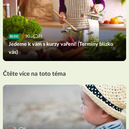
80
31
BLOG
Jedeme k vám s kurzy vaření! (Termíny blízko
vás)
Čtěte více na toto téma