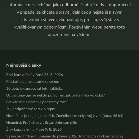
informace nelze chápat jako odborné lékařské rady a doporučení.
V případě, že chcete upravit jídelníček a nejste jistí svým
zdravotním stavem, zkonzultujte, prosím, svůj stav s
kvalifikovaným odborníkem. Používáním webu berete toto
upozornění na vědomí.
Nejnovější články
Živý kurz vaření v Brně 25. 8. 2026
Přestaňte bojovat samy se sebou
10 tipů, jak zpracovat letní jablíčka
Už vás unavuje, že někdo pořád řeší, jak byste měla vypadat?
Pět kilo mít a nemít je podstatný rozdíl!
Jak podpořit své zdraví v srpnu
Nezměnila jsem jen jídelníček. Změnila jsem celý svůj život. (Jana, 46 let)
Neumírej: Proč chce žít Bryan Johnson déle
Živý kurz vaření v Praze 9. 8. 2026
Výzva pro hrdiny Hubneme do plavek 2026. Máme pro vás krásné dárky!