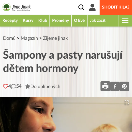
SHODIT KILA?
Recepty
Kurzy
Klub
Proměny
O Evě
Jak začít
Domů
>
Magazín
>
Žijeme jinak
Šampony a pasty narušují
dětem hormony
4
54
Do oblíbených