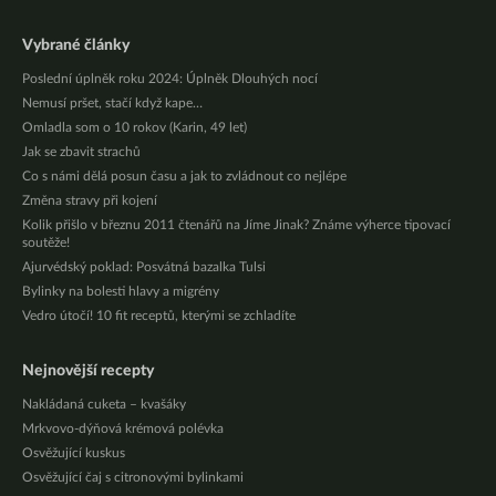
Vybrané články
Poslední úplněk roku 2024: Úplněk Dlouhých nocí
Nemusí pršet, stačí když kape…
Omladla som o 10 rokov (Karin, 49 let)
Jak se zbavit strachů
Co s námi dělá posun času a jak to zvládnout co nejlépe
Změna stravy při kojení
Kolik přišlo v březnu 2011 čtenářů na Jíme Jinak? Známe výherce tipovací
soutěže!
Ajurvédský poklad: Posvátná bazalka Tulsi
Bylinky na bolesti hlavy a migrény
Vedro útočí! 10 fit receptů, kterými se zchladíte
Nejnovější recepty
Nakládaná cuketa – kvašáky
Mrkvovo-dýňová krémová polévka
Osvěžující kuskus
Osvěžující čaj s citronovými bylinkami