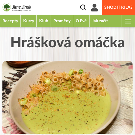
SHODIT KILA?
Recepty
Kurzy
Klub
Proměny
O Evě
Jak začít
Hrášková omáčka