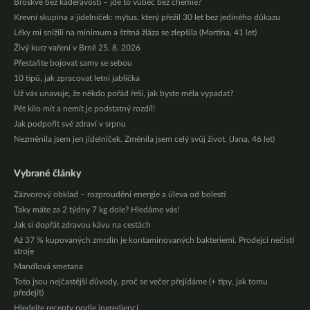
Broskve bez kadeřavosti – jde to vůbec bez chemie?
Krevní skupina a jídelníček: mýtus, který přežil 30 let bez jediného důkazu
Léky mi snížili na minimum a štítná žláza se zlepšila (Martina, 41 let)
Živý kurz vaření v Brně 25. 8. 2026
Přestaňte bojovat samy se sebou
10 tipů, jak zpracovat letní jablíčka
Už vás unavuje, že někdo pořád řeší, jak byste měla vypadat?
Pět kilo mít a nemít je podstatný rozdíl!
Jak podpořit své zdraví v srpnu
Nezměnila jsem jen jídelníček. Změnila jsem celý svůj život. (Jana, 46 let)
Vybrané články
Zázvorový obklad – rozproudění energie a úleva od bolesti
Taky máte za 2 týdny 7 kg dole? Hledáme vás!
Jak si dopřát zdravou kávu na cestách
Až 37 % kupovaných zmrzlin je kontaminovaných bakteriemi. Prodejci nečistí
stroje
Mandlová smetana
Toto jsou nejčastější důvody, proč se večer přejídáme (+ tipy, jak tomu
předejít)
Hledejte recepty podle ingrediencí