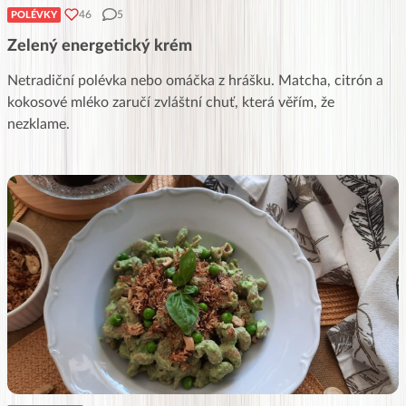
46
5
POLÉVKY
Zelený energetický krém
Netradiční polévka nebo omáčka z hrášku. Matcha, citrón a
kokosové mléko zaručí zvláštní chuť, která věřím, že
nezklame.