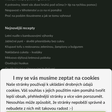
4 potraviny, které vás zbaví kruhů pod očima (+ tip na rychlou pomoc)
Nespavost v těhotenství a co na ní pomáhá
Proč na podzim tloustneme a jak se tomu vyhnout
Nejnovější recepty
Letní nudle s bambusovými výhonky
Jablečné pyré – skvělé přesnídávky bez cukru
Křupavé tofu s restovanou zeleninou, žampiony a bulgurem
Nakládaná cuketa – kvašáky
Mrkvovo-dýňová krémová polévka
Osvěžující kuskus
Osvěžující čaj s citronovými bylinkami
Nepečený jablečný dort s rybízem
I my se vás musíme zeptat na cookies
Čokoládové muffiny s mangovým krémem
Naše stránky používají k ukládání drobných údajů
Meruňky a jablka v citrónovém želé
cookies. Váš souhlas s jejich použitím nám pomáhá tvořit
lepší obsah, přehlednější stránky a více vám porozumět.
Vybrané recepty
Nesouhlas může způsobit, že stránky nepoběží správně a
Krémová cizrnačka
nebudete z nich mít takovou radost :-)
Smažená kurkumová rýže s tofu