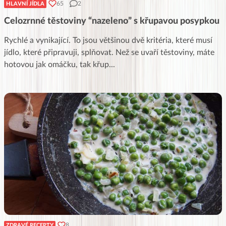
65
2
HLAVNÍ JÍDLA
Celozrnné těstoviny “nazeleno” s křupavou posypkou
Rychlé a vynikající. To jsou většinou dvě kritéria, které musí
jídlo, které připravuji, splňovat. Než se uvaří těstoviny, máte
hotovou jak omáčku, tak křup
...
8
ZDRAVÉ RECEPTY