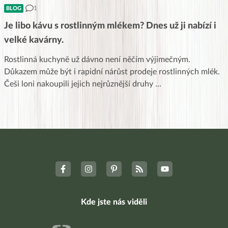
1
BLOG
Je libo kávu s rostlinným mlékem? Dnes už ji nabízí i
velké kavárny.
Rostlinná kuchyně už dávno není něčím výjimečným.
Důkazem může být i rapidní nárůst prodeje rostlinných mlék.
Češi loni nakoupili jejich nejrůznější druhy
...
Kde jste nás viděli