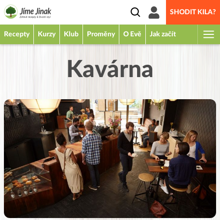
SHODIT KILA?
Recepty
Kurzy
Klub
Proměny
O Evě
Jak začít
Kavárna