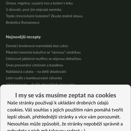
Únava, migrény, ucpaný nos a bolení v krku
5 důvodů, proč jíst olejnatá semínka
Trpíte chronickými bolestmi? Zkuste změnit stravu.
Brokolice Romanesco
Nejnovější recepty
Domácí broskvová marmeláda bez cukru
Pikantní mexická kukuřice se “sýrovou” omáčkou
Citrónové jablečné muffiny se sójovou šlehačkou
Oves provoněný citrónem a bazalkou
Nakládaná cuketa – na delší skladování
Letní nudle s bambusovými výhonky
Jablečné pyré – skvělé přesnídávky bez cukru
Křupavé tofu s restovanou zeleninou, žampiony a bulgurem
I my se vás musíme zeptat na cookies
Nakládaná cuketa – kvašáky
Naše stránky používají k ukládání drobných údajů
Mrkvovo-dýňová krémová polévka
cookies. Váš souhlas s jejich použitím nám pomáhá tvořit
lepší obsah, přehlednější stránky a více vám porozumět.
Vybrané recepty
Nesouhlas může způsobit, že stránky nepoběží správně a
Rigatoni s hořčicovou omáčkou