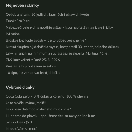
Nejnovější články
Ozdobte si talíř: 10 jedlých, krásných i zdravých květů
Emoční zajídání
Nebezpečí zelených smoothie a šťáv – jsou nabité živinami, ale i riziky
Lví brána
Broskve bez kadeřavosti – jde to vůbec bez chemie?
Krevní skupina a jídelníček: mýtus, který přežil 30 let bez jediného důkazu
Léky mi snížili na minimum a štítná žláza se zlepšila (Martina, 41 let)
Živý kurz vaření v Brně 25. 8. 2026
Přestaňte bojovat samy se sebou
10 tipů, jak zpracovat letní jablíčka
Vybrané články
Coca Cola Zero – 0 % cukru a kofeinu, 100 % chemie
Je to skvělé, máme jmelí!!!
Jsou naše děti moc malé nebo moc štíhlé?
Hubneme do plavek – spouštíme zbrusu nový online kurz
Svobodaaaa (5.díl)
Neusmívám se moc?