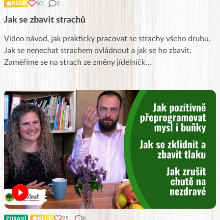
50
2
KLUB
Jak se zbavit strachů
Video návod, jak prakticky pracovat se strachy všeho druhu.
Jak se nenechat strachem ovládnout a jak se ho zbavit.
Zaměříme se na strach ze změny jídelníčk
...
25
8
ZDRAVÍ
KLUB