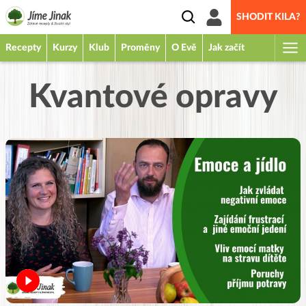
SHODIT KILA?
Recepty
Kurzy
Klub
Proměny
O Evě
Jak začít
Kvantové opravy