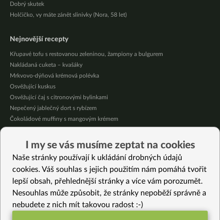
Dobrý skutek
Holčičko, vy máte zánět slinivky (Nora, 58 let)
Nejnovější recepty
Křupavé tofu s restovanou zeleninou, žampiony a bulgurem
Nakládaná cuketa – kvašáky
Mrkvovo-dýňová krémová polévka
Osvěžující kuskus
Osvěžující čaj s citronovými bylinkami
Nepečený jablečný dort s rybízem
Čokoládové muffiny s mangovým krémem
Meruňky a jablka v citrónovém želé
Krémová zeleninová polévka s koprem a vločkami
I my se vás musíme zeptat na cookies
Celozrnná rýže basmati se zeleninou
Naše stránky používají k ukládání drobných údajů
cookies. Váš souhlas s jejich použitím nám pomáhá tvořit
Vybrané recepty
lepší obsah, přehlednější stránky a více vám porozumět.
Domácí ořechový sýr
Nesouhlas může způsobit, že stránky nepoběží správně a
Online vaření 4 – Držková polévka, čočková sekaná, šťouchané jáhly se
nebudete z nich mít takovou radost :-)
zeleninou a glazované ředkvičky