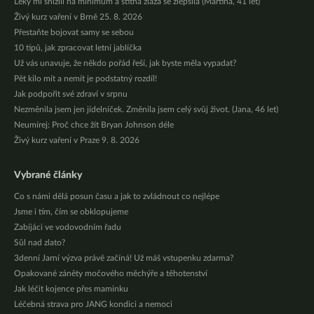
Léky mi snížili na minimum a štítná žláza se zlepšila (Martina, 41 let)
Živý kurz vaření v Brně 25. 8. 2026
Přestaňte bojovat samy se sebou
10 tipů, jak zpracovat letní jablíčka
Už vás unavuje, že někdo pořád řeší, jak byste měla vypadat?
Pět kilo mít a nemít je podstatný rozdíl!
Jak podpořit své zdraví v srpnu
Nezměnila jsem jen jídelníček. Změnila jsem celý svůj život. (Jana, 46 let)
Neumírej: Proč chce žít Bryan Johnson déle
Živý kurz vaření v Praze 9. 8. 2026
Vybrané články
Co s námi dělá posun času a jak to zvládnout co nejlépe
Jsme i tím, čím se obklopujeme
Zabijáci ve vodovodním řadu
Sůl nad zlato?
3denní Jarní výzva právě začíná! Už máš vstupenku zdarma?
Opakované záněty močového měchýře a těhotenství
Jak léčit kojence přes maminku
Léčebná strava pro JANG kondici a nemoci